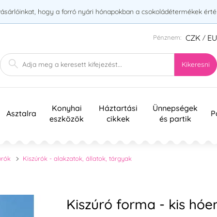
vásárlóinkat, hogy a forró nyári hónapokban a csokoládétermékek érték
CZK
E
Pénznem:
/
Kikeresni
Konyhai
Háztartási
Ünnepségek
Asztalra
P
eszközök
cikkek
és partik
úrók
Kiszúrók - alakzatok, állatok, tárgyak
Kiszúró forma - kis hó