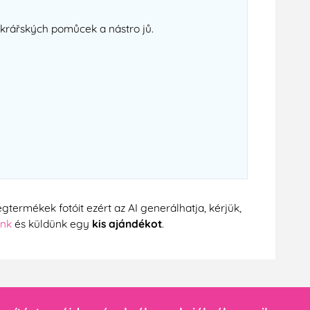
cukrářských pomůcek a nástro jů.
gtermékek fotóit ezért az AI generálhatja, kérjük,
ünk
és küldünk egy
kis ajándékot
.