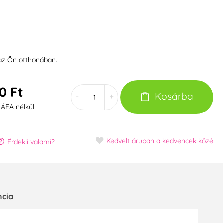
 az Ön otthonában.
0 Ft
Kosárba
-
+
 ÁFA nélkül
Kedvelt áruban
a kedvencek közé
Érdekli valami?
ncia