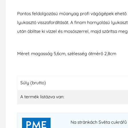
Pontos feldolgozású műanyag profi vágógépek ehető mo
lyukasztó visszafordítását. A finom hornyolású lyukas
után öblítse ki vízzel és mosószerrel, majd szárítsa meg
Méret: magasság 5,6cm, szélesség átmérő 2,8cm
Súly (brutto)
A termék listázva van:
Na stránkách Světa cukrářů n