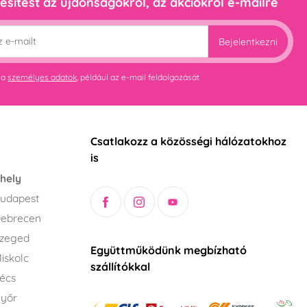
esítést az újdonságokról, az akciókról e-mailre
Bejelentkezni
 a
személyes adatok
, például az e-mail feldolgozását
Csatlakozz a közösségi hálózatokhoz
is
hely
udapest
Debrecen
Szeged
Együttműködünk megbízható
iskolc
szállítókkal
écs
Győr