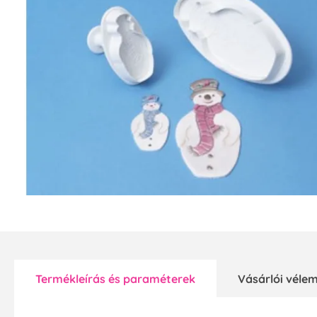
Termékleírás és paraméterek
Vásárlói vél