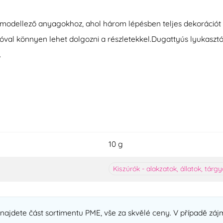
dellező anyagokhoz, ahol három lépésben teljes dekorációt ké
ztóval könnyen lehet dolgozni a részletekkel.Dugattyús lyukas
.
10 g
Kiszúrók - alakzatok, állatok, tárg
ajdete část sortimentu PME, vše za skvělé ceny. V případě zájm