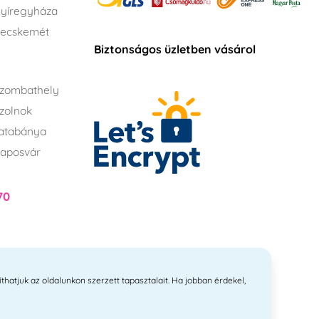
yíregyháza
Kecskemét
Biztonságos üzletben vásárol
zombathely
zolnok
atabánya
aposvár
70
íthatjuk az oldalunkon szerzett tapasztalait. Ha jobban érdekel,