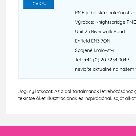
PME je britská společnost za
Výrobce: Knightsbridge PME
Unit 23 Riverwalk Road
Enfield EN3 7QN
Spojené království
Tel.: +44 (0) 20 3234 0049
nevidíte aktuálně na našem
Jogi nyilatkozat: Az oldal tartalmának létrehozásához 
tekintse őket illusztrációnak és inspirációnak saját alko