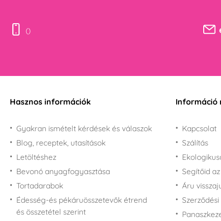
()
Hasznos információk
Információ 
Gyakran ismételt kérdések és válaszok
Kapcsolat
Blog, receptek, utasítások
Szálítás
Letöltéshez
Ekologiku
Bevonó anyagfogyasztása
Segítőid a
Tortadarabok
Áru vissza
Édesség-és pékáruösszetevők étrend
Szerződési 
és összetétel szerint
Panaszkezel