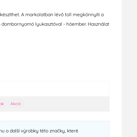
szíthet. A markolatban lévő toll megkönnyíti a
ztó dombornyomó lyukasztóval - hóember. Használat
yak
Akció
u o další výrobky této značky, které