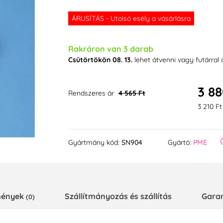
ÁRUSÍTÁS - Utolsó esély a vásárlásra
Rakráron van 3 darab
Csütörtökön 08. 13.
lehet átvenni vagy futárral
3 88
Rendszeres ár
4 565 Ft
3 210 Ft
Gyártmány kód:
SN904
Gyártó:
PME
emények
Szállítmányozás és szállítás
Gara
(0)