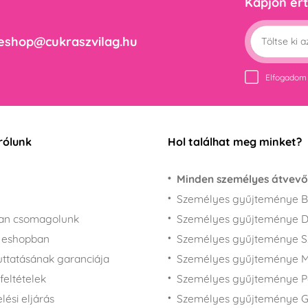
Kapjon ért
eshop@cukraszvilag.hu
Elfogadom
rólunk
Hol találhat meg minket?
Minden személyes átvevő
Személyes gyűjteménye B
san csomagolunk
Személyes gyűjteménye 
z eshopban
Személyes gyűjteménye 
juttatásának garanciája
Személyes gyűjteménye M
feltételek
Személyes gyűjteménye P
ési eljárás
Személyes gyűjteménye 