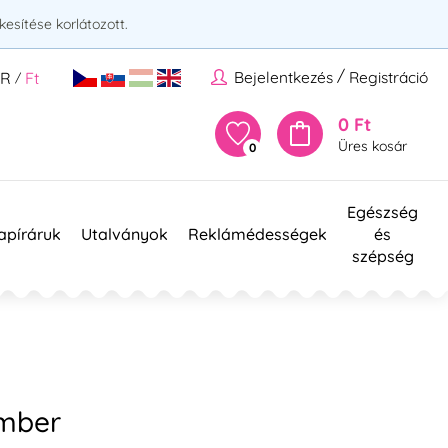
esítése korlátozott.
/
Bejelentkezés
Registráció
UR
Ft
/
0 Ft
Üres kosár
0
Egészség
apíráruk
Utalványok
Reklámédességek
és
szépség
ember