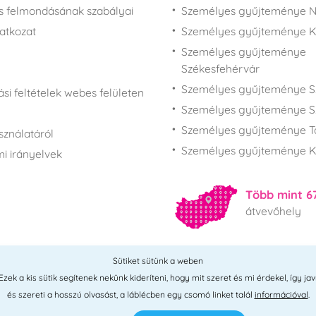
s felmondásának szabályai
Személyes gyűjteménye N
latkozat
Személyes gyűjteménye 
Személyes gyűjteménye
Székesfehérvár
Személyes gyűjteménye S
si feltételek webes felületen
Személyes gyűjteménye S
Személyes gyűjteménye T
sználatáról
Személyes gyűjteménye K
i irányelvek
Több mint 6
átvevőhely
Sütiket sütünk a weben
Összes hely
ek a kis sütik segítenek nekünk kideríteni, hogy mit szeret és mi érdekel, így jav
és szereti a hosszú olvasást, a láblécben egy csomó linket talál
információval
.