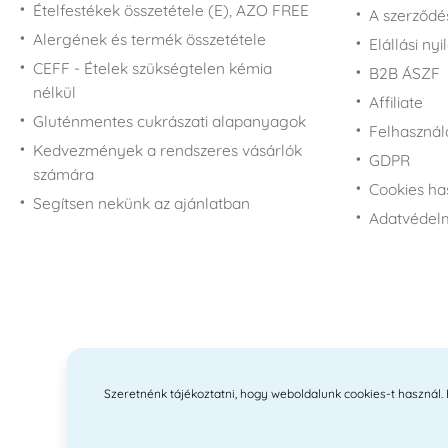
Ételfestékek összetétele (E), AZO FREE
A szerződé
Alergének és termék összetétele
Elállási nyi
CEFF - Ételek szükségtelen kémia
B2B ÁSZF
nélkül
Affiliate
Gluténmentes cukrászati alapanyagok
Felhasználá
Kedvezmények a rendszeres vásárlók
GDPR
számára
Cookies ha
Segítsen nekünk az ajánlatban
Adatvédelm
Szeretnénk tájékoztatni, hogy weboldalunk cookies-t használ. Ez