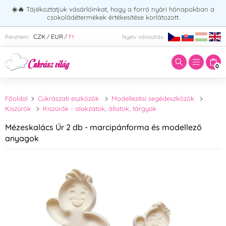
☀️🔥
Tájékoztatjuk vásárlóinkat, hogy a forró nyári hónapokban a
csokoládétermékek értékesítése korlátozott.
Adja meg a keresett kifejezést:
CZK
EUR
Ft
Pénznem:
Nyelv választás:
/
/
0
Főoldal
Cukrászati eszközök
Modellezési segédeszközök
Kiszúrók
Kiszúrók - alakzatok, állatok, tárgyak
Mézeskalács Úr 2 db - marcipánforma és modellező
anyagok