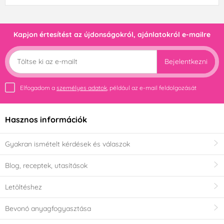
Kapjon értesítést az újdonságokról, ajánlatokról e-mailre
Bejelentkezni
Elfogadom a
személyes adatok
, például az e-mail feldolgozását
Hasznos információk
Gyakran ismételt kérdések és válaszok
Blog, receptek, utasítások
Letöltéshez
Bevonó anyagfogyasztása