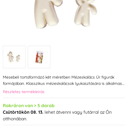
Mesebeli tortaformázó két méretben Mézeskalács Úr figurák
formájában. Klasszikus mézeskalácsok lyukasztására is alkalmas...
Részletes termékleírás
Rakráron van > 5 darab
Csütörtökön 08. 13.
lehet átvenni vagy futárral az Ön
otthonában.