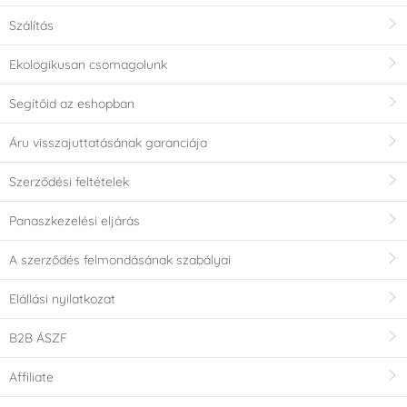
Szálítás
Ekologikusan csomagolunk
Segítőid az eshopban
Áru visszajuttatásának garanciája
Szerződési feltételek
Panaszkezelési eljárás
A szerződés felmondásának szabályai
Elállási nyilatkozat
B2B ÁSZF
Affiliate