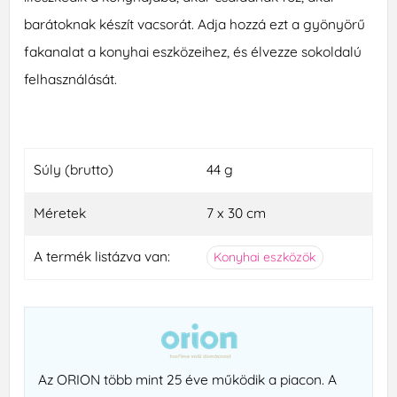
barátoknak készít vacsorát. Adja hozzá ezt a gyönyörű
fakanalat a konyhai eszközeihez, és élvezze sokoldalú
felhasználását.
Súly (brutto)
44 g
Méretek
7 x 30 cm
A termék listázva van:
Konyhai eszközök
Az ORION több mint 25 éve működik a piacon. A