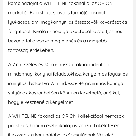
kombinációját a WHITELINE fakanállal az ORION
márkától. Ez a stílusos, ovális formájú fakanál
lyukacsos, ami megkönnyíti az összetevők keverését és
forgatását. Kiváló minőségű akácfából készült, színes
bevonattal a vonzó megjelenés és a nagyobb
tartósság érdekében.
A 7 cm széles és 30 cm hosszú fakanál ideális a
mindennapi konyhai feladatokhoz, kényelmes fogást és
irányítást biztosítva. A mindössze 44 grammos könnyű
súlyának köszönhetően könnyen kezelhető, anélkül,
hogy elveszítené a kényelmét.
A WHITELINE fakanál az ORION kollekcióból nemcsak
praktikus, hanem esztétikailag is vonzó. Tökéletesen
illeszkedik a konyhájába, akár családnak főz, akár