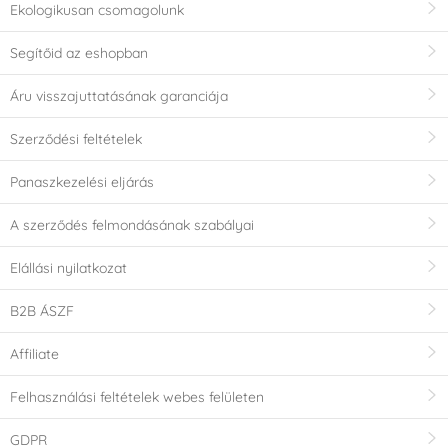
Ekologikusan csomagolunk
Segítőid az eshopban
Áru visszajuttatásának garanciája
Szerződési feltételek
Panaszkezelési eljárás
A szerződés felmondásának szabályai
Elállási nyilatkozat
B2B ÁSZF
Affiliate
Felhasználási feltételek webes felületen
GDPR