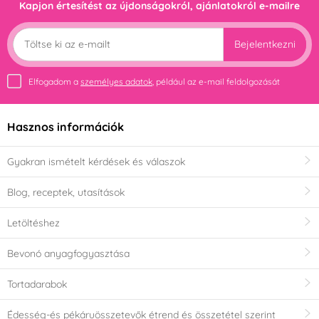
Kapjon értesítést az újdonságokról, ajánlatokról e-mailre
Bejelentkezni
Elfogadom a
személyes adatok
, például az e-mail feldolgozását
Hasznos információk
Gyakran ismételt kérdések és válaszok
Blog, receptek, utasítások
Letöltéshez
Bevonó anyagfogyasztása
Tortadarabok
Édesség-és pékáruösszetevők étrend és összetétel szerint