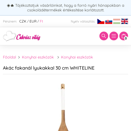
☀️🔥
Tájékoztatjuk vásárlóinkat, hogy a forró nyári hónapokban a
csokoládétermékek értékesítése korlátozott.
Adja meg a keresett kifejezést:
CZK
EUR
Ft
Pénznem:
Nyelv választás:
/
/
0
Főoldal
Konyhai eszközök
Konyhai eszközök
Akác fakanál lyukakkal 30 cm WHITELINE