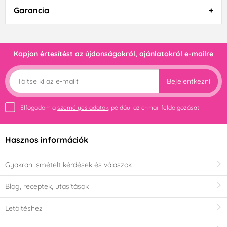
Garancia
Kapjon értesítést az újdonságokról, ajánlatokról e-mailre
Bejelentkezni
Elfogadom a
személyes adatok
, például az e-mail feldolgozását
Hasznos információk
Gyakran ismételt kérdések és válaszok
Blog, receptek, utasítások
Letöltéshez