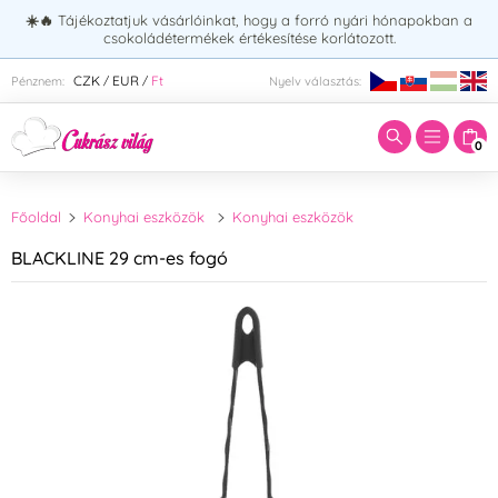
☀️🔥
Tájékoztatjuk vásárlóinkat, hogy a forró nyári hónapokban a
csokoládétermékek értékesítése korlátozott.
Adja meg a keresett kifejezést:
CZK
EUR
Ft
Pénznem:
Nyelv választás:
/
/
0
Főoldal
Konyhai eszközök
Konyhai eszközök
BLACKLINE 29 cm-es fogó