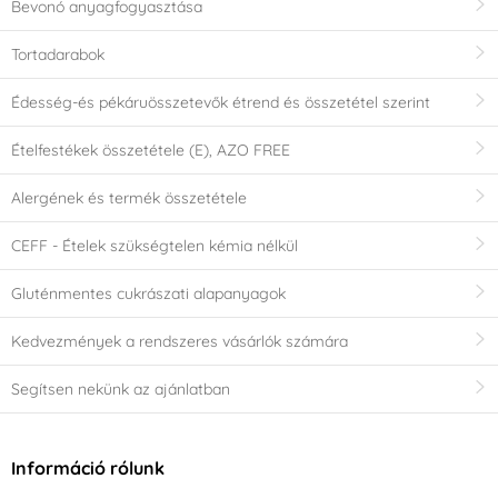
Bevonó anyagfogyasztása
Tortadarabok
Édesség-és pékáruösszetevők étrend és összetétel szerint
Ételfestékek összetétele (E), AZO FREE
Alergének és termék összetétele
CEFF - Ételek szükségtelen kémia nélkül
Gluténmentes cukrászati alapanyagok
Kedvezmények a rendszeres vásárlók számára
Segítsen nekünk az ajánlatban
Információ rólunk