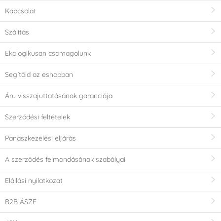
Kapcsolat
Szálítás
Ekologikusan csomagolunk
Segítőid az eshopban
Áru visszajuttatásának garanciája
Szerződési feltételek
Panaszkezelési eljárás
A szerződés felmondásának szabályai
Elállási nyilatkozat
B2B ÁSZF