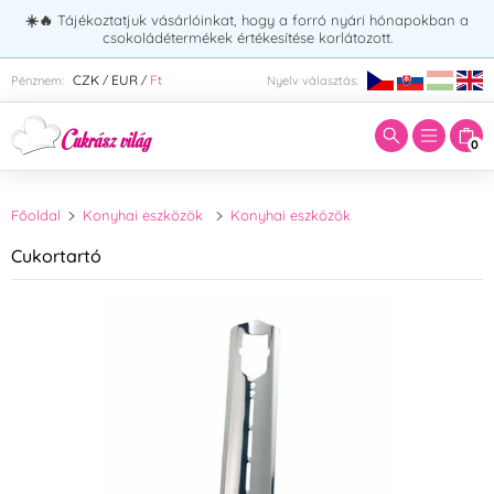
☀️🔥
Tájékoztatjuk vásárlóinkat, hogy a forró nyári hónapokban a
csokoládétermékek értékesítése korlátozott.
Adja meg a keresett kifejezést:
CZK
EUR
Ft
Pénznem:
Nyelv választás:
/
/
0
Főoldal
Konyhai eszközök
Konyhai eszközök
Cukortartó