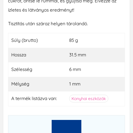
cukrot, öntse le rummal, és gyújtsa meg. Élvezze az
ízletes és látványos eredményt!
Tisztítás után száraz helyen tárolandó.
Súly (brutto)
85 g
Hossza
31.5 mm
Szélesség
6 mm
Mélység
1 mm
A termék listázva van:
Konyhai eszközök