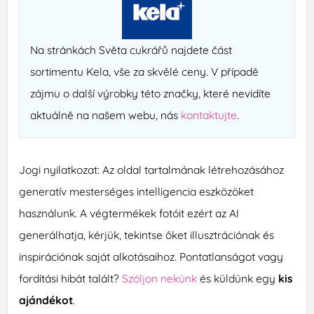
Na stránkách Světa cukrářů najdete část
sortimentu Kela, vše za skvělé ceny. V případě
zájmu o další výrobky této značky, které nevidíte
aktuálně na našem webu, nás
kontaktujte
.
Jogi nyilatkozat: Az oldal tartalmának létrehozásához
generatív mesterséges intelligencia eszközöket
használunk. A végtermékek fotóit ezért az AI
generálhatja, kérjük, tekintse őket illusztrációnak és
inspirációnak saját alkotásaihoz. Pontatlanságot vagy
fordítási hibát talált?
Szóljon nekünk
és küldünk egy
kis
ajándékot
.