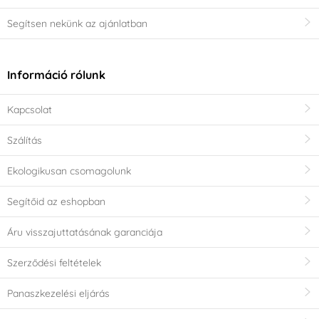
Segítsen nekünk az ajánlatban
Információ rólunk
Kapcsolat
Szálítás
Ekologikusan csomagolunk
Segítőid az eshopban
Áru visszajuttatásának garanciája
Szerződési feltételek
Panaszkezelési eljárás