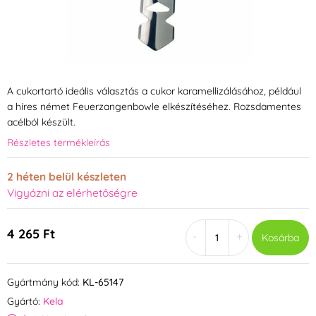
A cukortartó ideális választás a cukor karamellizálásához, például
a híres német Feuerzangenbowle elkészítéséhez. Rozsdamentes
acélból készült.
Részletes termékleírás
2 héten belül készleten
Vigyázni az elérhetőségre
4 265 Ft
-
+
Kosárba
Gyártmány kód:
KL-65147
Gyártó:
Kela