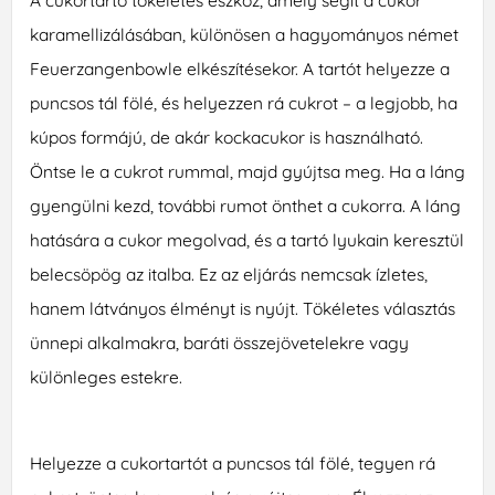
A cukortartó tökéletes eszköz, amely segít a cukor
karamellizálásában, különösen a hagyományos német
Feuerzangenbowle elkészítésekor. A tartót helyezze a
puncsos tál fölé, és helyezzen rá cukrot – a legjobb, ha
kúpos formájú, de akár kockacukor is használható.
Öntse le a cukrot rummal, majd gyújtsa meg. Ha a láng
gyengülni kezd, további rumot önthet a cukorra. A láng
hatására a cukor megolvad, és a tartó lyukain keresztül
belecsöpög az italba. Ez az eljárás nemcsak ízletes,
hanem látványos élményt is nyújt. Tökéletes választás
ünnepi alkalmakra, baráti összejövetelekre vagy
különleges estekre.
Helyezze a cukortartót a puncsos tál fölé, tegyen rá