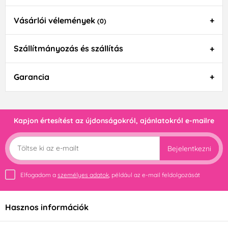
Vásárlói vélemények
(0)
Szállítmányozás és szállítás
Garancia
Kapjon értesítést az újdonságokról, ajánlatokról e-mailre
Bejelentkezni
Elfogadom a
személyes adatok
, például az e-mail feldolgozását
Hasznos információk