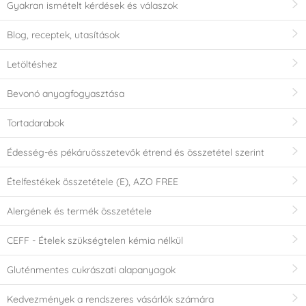
Gyakran ismételt kérdések és válaszok
Blog, receptek, utasítások
Letöltéshez
Bevonó anyagfogyasztása
Tortadarabok
Édesség-és pékáruösszetevők étrend és összetétel szerint
Ételfestékek összetétele (E), AZO FREE
Alergének és termék összetétele
CEFF - Ételek szükségtelen kémia nélkül
Gluténmentes cukrászati alapanyagok
Kedvezmények a rendszeres vásárlók számára