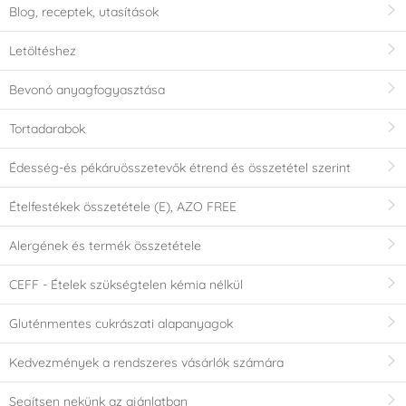
Blog, receptek, utasítások
Letöltéshez
Bevonó anyagfogyasztása
Tortadarabok
Édesség-és pékáruösszetevők étrend és összetétel szerint
Ételfestékek összetétele (E), AZO FREE
Alergének és termék összetétele
CEFF - Ételek szükségtelen kémia nélkül
Gluténmentes cukrászati alapanyagok
Kedvezmények a rendszeres vásárlók számára
Segítsen nekünk az ajánlatban