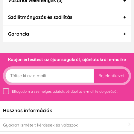
Vásárlói vélemények
(0)
Szállítmányozás és szállítás
Garancia
Kapjon értesítést az újdonságokról, ajánlatokról e-mailre
Bejelentkezni
Elfogadom a
személyes adatok
, például az e-mail feldolgozását
Hasznos információk
Gyakran ismételt kérdések és válaszok