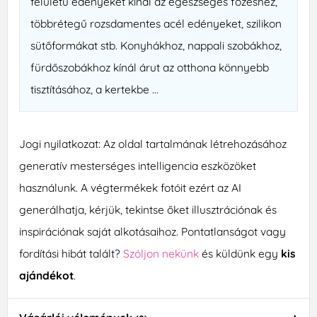
felületű edényeket kínál az egészséges főzéshez,
többrétegű rozsdamentes acél edényeket, szilikon
sütőformákat stb. Konyhákhoz, nappali szobákhoz,
fürdőszobákhoz kínál árut az otthona könnyebb
tisztításához, a kertekbe ...
Jogi nyilatkozat: Az oldal tartalmának létrehozásához
generatív mesterséges intelligencia eszközöket
használunk. A végtermékek fotóit ezért az AI
generálhatja, kérjük, tekintse őket illusztrációnak és
inspirációnak saját alkotásaihoz. Pontatlanságot vagy
fordítási hibát talált?
Szóljon nekünk
és küldünk egy
kis
ajándékot
.