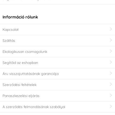
Információ rólunk
Kapcsolat
Szálítás
Ekologikusan csomagolunk
Segítőid az eshopban
Áru visszajuttatásának garanciája
Szerződési feltételek
Panaszkezelési eljárás
A szerződés felmondásának szabályai