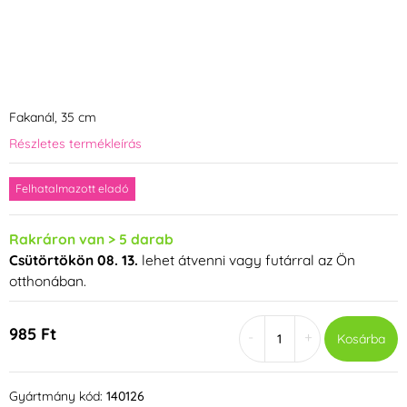
Fakanál, 35 cm
Részletes termékleírás
Felhatalmazott eladó
Rakráron van > 5 darab
Csütörtökön 08. 13.
lehet átvenni vagy futárral az Ön
otthonában.
985 Ft
-
+
Kosárba
Gyártmány kód:
140126