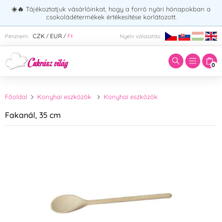
☀️🔥
Tájékoztatjuk vásárlóinkat, hogy a forró nyári hónapokban a
csokoládétermékek értékesítése korlátozott.
Adja meg a keresett kifejezést:
CZK
EUR
Ft
Pénznem:
Nyelv választás:
/
/
0
Főoldal
Konyhai eszközök
Konyhai eszközök
Fakanál, 35 cm