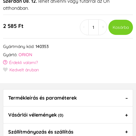
Szerdán 08. 12.
lehet átvenni vagy futárral az Ön
otthonában.
2 585 Ft
-
+
Kosárba
Gyártmány kód:
140353
Gyártó:
ORION
Érdekli valami?
Kedvelt áruban
Termékleírás és paraméterek
Vásárlói vélemények
(0)
Szállítmányozás és szállítás