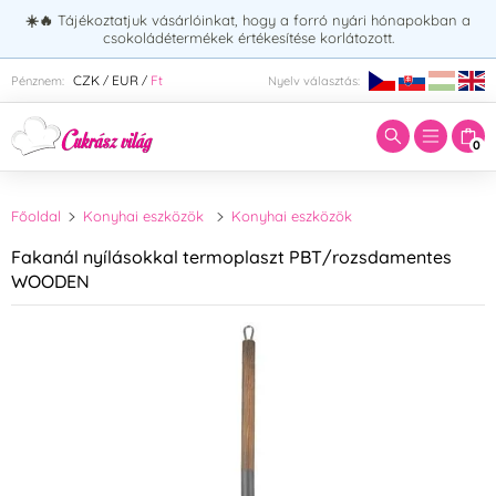
☀️🔥
Tájékoztatjuk vásárlóinkat, hogy a forró nyári hónapokban a
csokoládétermékek értékesítése korlátozott.
Adja meg a keresett kifejezést:
CZK
EUR
Ft
Pénznem:
Nyelv választás:
/
/
0
Főoldal
Konyhai eszközök
Konyhai eszközök
Fakanál nyílásokkal termoplaszt PBT/rozsdamentes
WOODEN