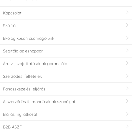
Kapcsolat
Szálítás
Ekologikusan csomagolunk
Segítőid az eshopban
Áru visszajuttatásának garanciája
Szerződési feltételek
Panaszkezelési eljárás
A szerződés felmondásának szabályai
Elállási nyilatkozat
B2B ÁSZF