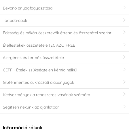
Bevonó anyagfogyasztása
Tortadarabok
Édesség-és pékáruösszetevők étrend és összetétel szerint
Ételfestékek összetétele (E), AZO FREE
Alergének és termék összetétele
CEFF - Ételek szükségtelen kémia nélkül
Gluténmentes cukrászati alapanyagok
Kedvezmények a rendszeres vásárlók számára
Segítsen nekünk az ajánlatban
Információ rólunk