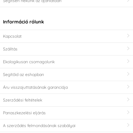
Segítsen nekünk az ajánlatban
Információ rólunk
Kapcsolat
Szálítás
Ekologikusan csomagolunk
Segítőid az eshopban
Áru visszajuttatásának garanciája
Szerződési feltételek
Panaszkezelési eljárás
A szerződés felmondásának szabályai