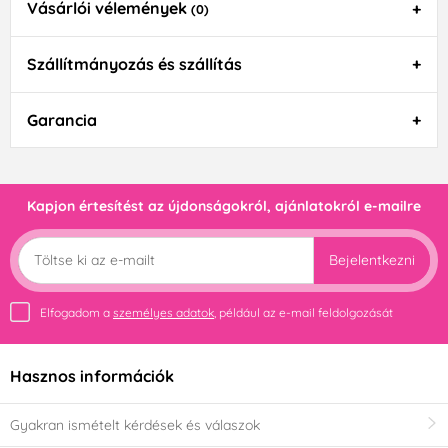
Vásárlói vélemények
(0)
Szállítmányozás és szállítás
Garancia
Kapjon értesítést az újdonságokról, ajánlatokról e-mailre
Bejelentkezni
Elfogadom a
személyes adatok
, például az e-mail feldolgozását
Hasznos információk
Gyakran ismételt kérdések és válaszok