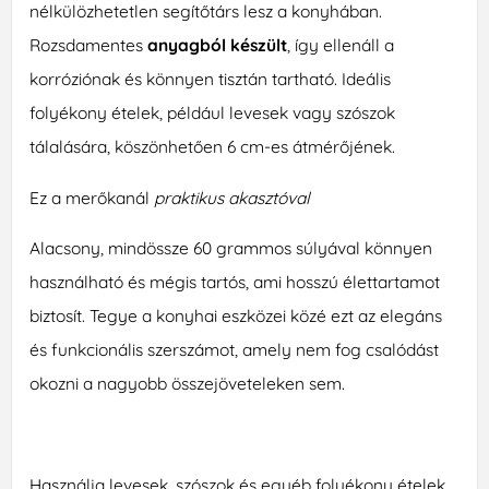
nélkülözhetetlen segítőtárs lesz a konyhában.
Rozsdamentes
anyagból készült
, így ellenáll a
korróziónak és könnyen tisztán tartható. Ideális
folyékony ételek, például levesek vagy szószok
tálalására, köszönhetően 6 cm-es átmérőjének.
Ez a merőkanál
praktikus akasztóval
Alacsony, mindössze 60 grammos súlyával könnyen
használható és mégis tartós, ami hosszú élettartamot
biztosít. Tegye a konyhai eszközei közé ezt az elegáns
és funkcionális szerszámot, amely nem fog csalódást
okozni a nagyobb összejöveteleken sem.
Használja levesek, szószok és egyéb folyékony ételek