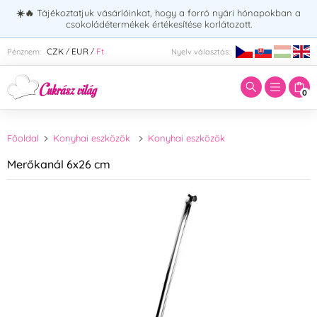
☀️🔥
Tájékoztatjuk vásárlóinkat, hogy a forró nyári hónapokban a
csokoládétermékek értékesítése korlátozott.
Adja meg a keresett kifejezést:
CZK
EUR
Ft
Pénznem:
Nyelv választás:
/
/
0
Főoldal
Konyhai eszközök
Konyhai eszközök
Merőkanál 6x26 cm