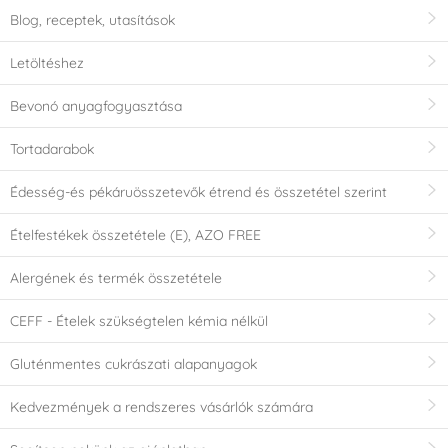
Blog, receptek, utasítások
Letöltéshez
Bevonó anyagfogyasztása
Tortadarabok
Édesség-és pékáruösszetevők étrend és összetétel szerint
Ételfestékek összetétele (E), AZO FREE
Alergének és termék összetétele
CEFF - Ételek szükségtelen kémia nélkül
Gluténmentes cukrászati alapanyagok
Kedvezmények a rendszeres vásárlók számára