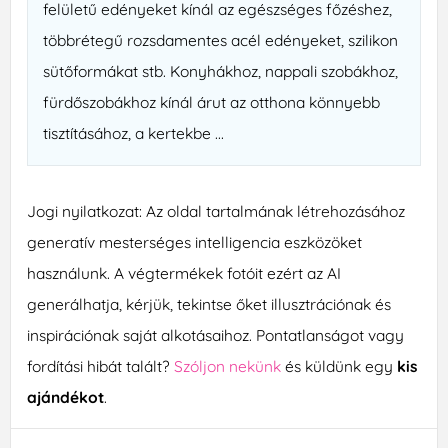
felületű edényeket kínál az egészséges főzéshez,
többrétegű rozsdamentes acél edényeket, szilikon
sütőformákat stb. Konyhákhoz, nappali szobákhoz,
fürdőszobákhoz kínál árut az otthona könnyebb
tisztításához, a kertekbe ...
Jogi nyilatkozat: Az oldal tartalmának létrehozásához
generatív mesterséges intelligencia eszközöket
használunk. A végtermékek fotóit ezért az AI
generálhatja, kérjük, tekintse őket illusztrációnak és
inspirációnak saját alkotásaihoz. Pontatlanságot vagy
fordítási hibát talált?
Szóljon nekünk
és küldünk egy
kis
ajándékot
.