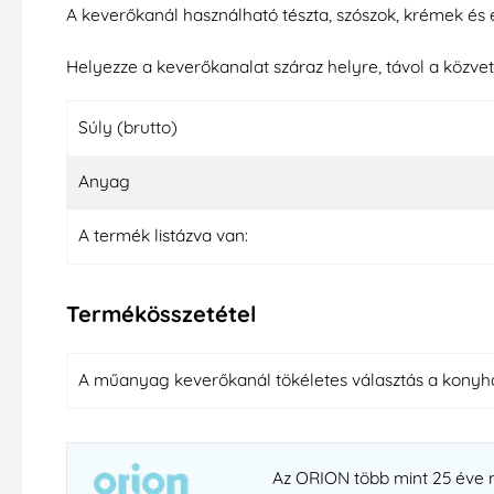
A keverőkanál használható tészta, szószok, krémek és 
Helyezze a keverőkanalat száraz helyre, távol a közve
Súly (brutto)
Anyag
A termék listázva van:
Termékösszetétel
A műanyag keverőkanál tökéletes választás a konyha
Az ORION több mint 25 éve mű