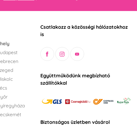
Csatlakozz a közösségi hálózatokhoz
is
hely
udapest
Debrecen
Szeged
Együttműködünk megbízható
iskolc
szállítókkal
écs
Győr
yíregyháza
Kecskemét
Biztonságos üzletben vásárol