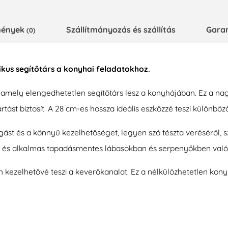
emények
Szállítmányozás és szállítás
Gara
(0)
us segítőtárs a konyhai feladatokhoz.
, amely elengedhetetlen segítőtárs lesz a konyhájában. Ez a 
ást biztosít. A 28 cm-es hossza ideális eszközzé teszi különböz
gást és a könnyű kezelhetőséget, legyen szó tészta veréséről, 
és alkalmas tapadásmentes lábasokban és serpenyőkben való h
kezelhetővé teszi a keverőkanalat. Ez a nélkülözhetetlen konyha