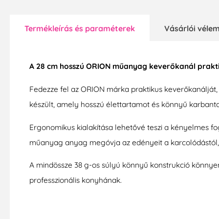
Termékleírás és paraméterek
Vásárlói vél
A 28 cm hosszú ORION műanyag keverőkanál praktik
Fedezze fel az ORION márka praktikus keverőkanálját
készült, amely hosszú élettartamot és könnyű karbantart
Ergonomikus kialakítása lehetővé teszi a kényelmes fo
műanyag anyag megóvja az edényeit a karcolódástól, 
A mindössze 38 g-os súlyú könnyű konstrukció könnyen 
professzionális konyhának.