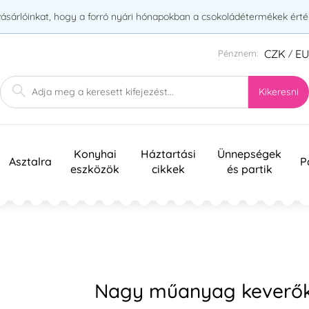
vásárlóinkat, hogy a forró nyári hónapokban a csokoládétermékek érték
CZK
E
Pénznem:
/
Kikeresni
Konyhai
Háztartási
Ünnepségek
Asztalra
P
eszközök
cikkek
és partik
Nagy műanyag keverő