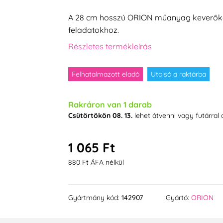
A 28 cm hosszú ORION műanyag keverőkan
feladatokhoz.
Részletes termékleírás
Felhatalmazott eladó
Utolsó a raktárba
Rakráron van 1 darab
Csütörtökön 08. 13.
lehet átvenni vagy futárral
1 065 Ft
880 Ft ÁFA nélkül
Gyártmány kód:
142907
Gyártó:
ORION