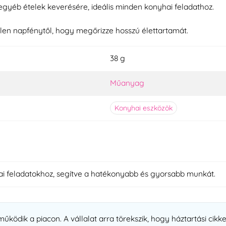
egyéb ételek keverésére, ideális minden konyhai feladathoz.
tlen napfénytől, hogy megőrizze hosszú élettartamát.
38 g
Műanyag
Konyhai eszközök
i feladatokhoz, segítve a hatékonyabb és gyorsabb munkát.
ködik a piacon. A vállalat arra törekszik, hogy háztartási cikke