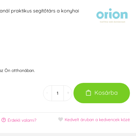
ál praktikus segítőtárs a konyhai
 az Ön otthonában.
Kosárba
-
+
Kedvelt áruban
a kedvencek közé
Érdekli valami?