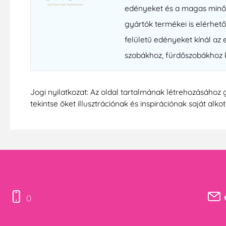
edényeket és a magas minősé
gyártók termékei is elérhet
felületű edényeket kínál az
szobákhoz, fürdőszobákhoz kí
Jogi nyilatkozat: Az oldal tartalmának létrehozásához 
tekintse őket illusztrációnak és inspirációnak saját alko
()