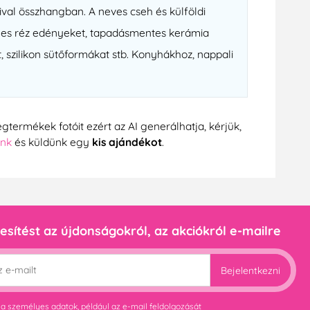
val összhangban. A neves cseh és külföldi
nyes réz edényeket, tapadásmentes kerámia
 szilikon sütőformákat stb. Konyhákhoz, nappali
gtermékek fotóit ezért az AI generálhatja, kérjük,
ünk
és küldünk egy
kis ajándékot
.
esítést az újdonságokról, az akciókról e-mailre
Bejelentkezni
 a
személyes adatok
, például az e-mail feldolgozását