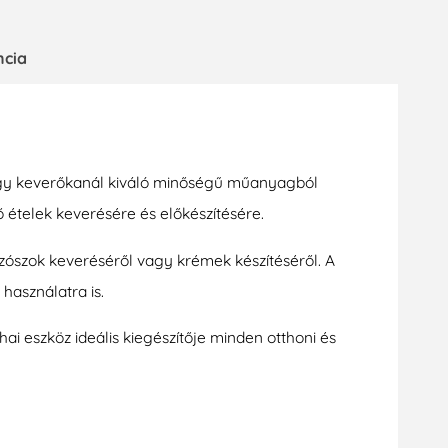
ncia
nagy keverőkanál kiváló minőségű műanyagból
ő ételek keverésére és előkészítésére.
szószok keveréséről vagy krémek készítéséről. A
asználatra is.
i eszköz ideális kiegészítője minden otthoni és