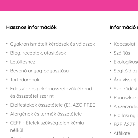
Hasznos információk
Információ 
Gyakran ismételt kérdések és válaszok
Kapcsolat
Blog, receptek, utasítások
Szálítás
Letöltéshez
Ekologiku
Bevonó anyagfogyasztása
Segítőid a
Tortadarabok
Áru vissza
Édesség-és pékáruösszetevők étrend
Szerződési 
és összetétel szerint
Panaszkezel
Ételfestékek összetétele (E), AZO FREE
A szerződé
Alergének és termék összetétele
Elállási nyi
CEFF - Ételek szükségtelen kémia
B2B ÁSZF
nélkül
Affiliate