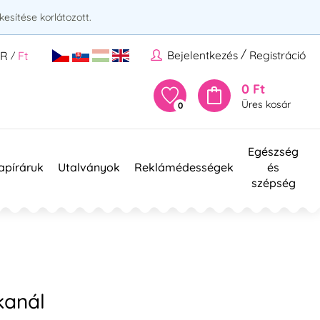
esítése korlátozott.
/
Bejelentkezés
Registráció
UR
Ft
/
0 Ft
Üres kosár
0
Egészség
apíráruk
Utalványok
Reklámédességek
és
szépség
kanál