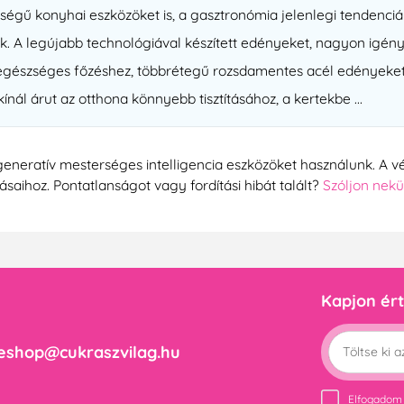
gű konyhai eszközöket is, a gasztronómia jelenlegi tendenciái
ők. A legújabb technológiával készített edényeket, nagyon igé
 egészséges főzéshez, többrétegű rozsdamentes acél edényeket,
nál árut az otthona könnyebb tisztításához, a kertekbe ...
generatív mesterséges intelligencia eszközöket használunk. A vé
tásaihoz. Pontatlanságot vagy fordítási hibát talált?
Szóljon nek
Kapjon ért
eshop@cukraszvilag.hu
Elfogadom