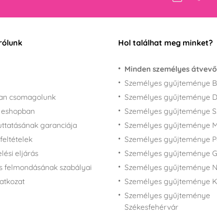
rólunk
Hol találhat meg minket?
Minden személyes átvevő
Személyes gyűjteménye B
san csomagolunk
Személyes gyűjteménye 
z eshopban
Személyes gyűjteménye 
juttatásának garanciája
Személyes gyűjteménye M
feltételek
Személyes gyűjteménye P
ési eljárás
Személyes gyűjteménye 
s felmondásának szabályai
Személyes gyűjteménye N
latkozat
Személyes gyűjteménye 
Személyes gyűjteménye
Székesfehérvár