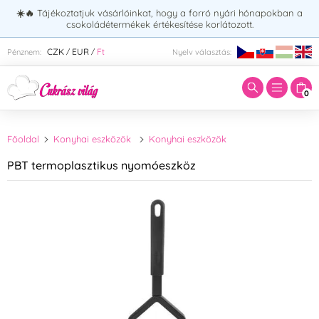
☀️🔥
Tájékoztatjuk vásárlóinkat, hogy a forró nyári hónapokban a
csokoládétermékek értékesítése korlátozott.
Adja meg a keresett kifejezést:
CZK
EUR
Ft
Pénznem:
Nyelv választás:
/
/
0
Főoldal
Konyhai eszközök
Konyhai eszközök
PBT termoplasztikus nyomóeszköz