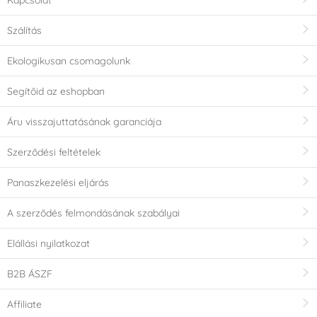
Kapcsolat
Szálítás
Ekologikusan csomagolunk
Segítőid az eshopban
Áru visszajuttatásának garanciája
Szerződési feltételek
Panaszkezelési eljárás
A szerződés felmondásának szabályai
Elállási nyilatkozat
B2B ÁSZF
Affiliate