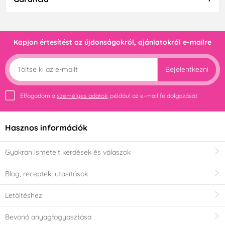
Kapjon értesítést az újdonságokról, ajánlatokról e-mailre
Bejelentkezni
Elfogadom a
személyes adatok
, például az e-mail feldolgozását
Hasznos információk
Gyakran ismételt kérdések és válaszok
Blog, receptek, utasítások
Letöltéshez
Bevonó anyagfogyasztása