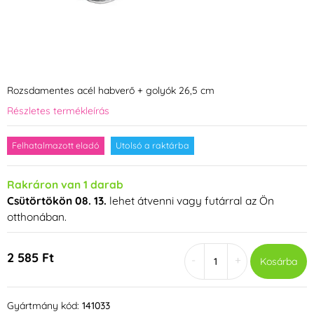
Rozsdamentes acél habverő + golyók 26,5 cm
Részletes termékleírás
Felhatalmazott eladó
Utolsó a raktárba
Rakráron van 1 darab
Csütörtökön 08. 13.
lehet átvenni vagy futárral az Ön
otthonában.
2 585 Ft
-
+
Kosárba
Gyártmány kód:
141033