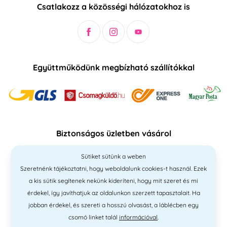
Csatlakozz a közösségi hálózatokhoz is
Együttműködünk megbízható szállítókkal
Biztonságos üzletben vásárol
Sütiket sütünk a weben
Szeretnénk tájékoztatni, hogy weboldalunk cookies-t használ. Ezek
a kis sütik segítenek nekünk kideríteni, hogy mit szeret és mi
érdekel, így javíthatjuk az oldalunkon szerzett tapasztalait. Ha
jobban érdekel, és szereti a hosszú olvasást, a láblécben egy
csomó linket talál
információval
.