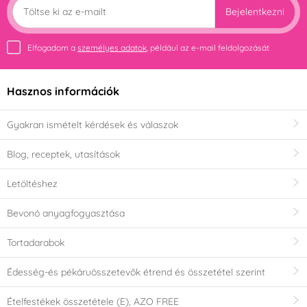
Bejelentkezni
Elfogadom a
személyes adatok
, például az e-mail feldolgozását
Hasznos információk
Gyakran ismételt kérdések és válaszok
Blog, receptek, utasítások
Letöltéshez
Bevonó anyagfogyasztása
Tortadarabok
Édesség-és pékáruösszetevők étrend és összetétel szerint
Ételfestékek összetétele (E), AZO FREE