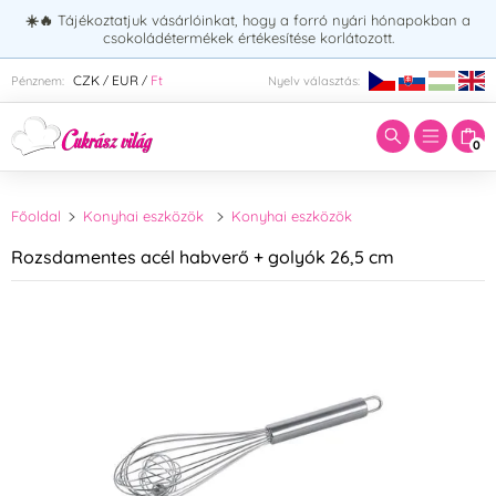
☀️🔥
Tájékoztatjuk vásárlóinkat, hogy a forró nyári hónapokban a
csokoládétermékek értékesítése korlátozott.
Adja meg a keresett kifejezést:
CZK
EUR
Ft
Pénznem:
Nyelv választás:
/
/
0
Főoldal
Konyhai eszközök
Konyhai eszközök
Rozsdamentes acél habverő + golyók 26,5 cm