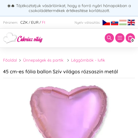
☀️🔥
Tájékoztatjuk vásárlóinkat, hogy a forró nyári hónapokban a
csokoládétermékek értékesítése korlátozott.
Adja meg a keresett kifejezést:
CZK
EUR
Ft
Pénznem:
Nyelv választás:
/
/
0
Főoldal
Ünnepségek és partik
Léggömbök - lufik
45 cm-es fólia ballon Szív világos rózsaszín metál