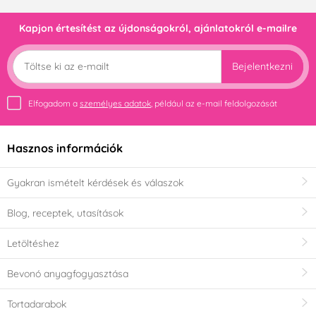
Kapjon értesítést az újdonságokról, ajánlatokról e-mailre
Bejelentkezni
Elfogadom a
személyes adatok
, például az e-mail feldolgozását
Hasznos információk
Gyakran ismételt kérdések és válaszok
Blog, receptek, utasítások
Letöltéshez
Bevonó anyagfogyasztása
Tortadarabok