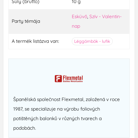
Súly (brutto)
10 g
Esküvő
,
Szív - Valentin-
Party témája
nap
A termék listázva van:
Léggömbök - lufik
Španělská společnost Flexmetal, založená v roce
1987, se specializuje na výrobu foliových
potištěných balonků v různých tvarech a
podobách.