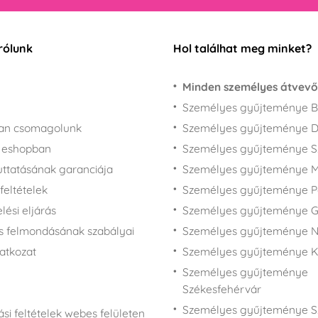
rólunk
Hol találhat meg minket?
Minden személyes átvevő
Személyes gyűjteménye B
san csomagolunk
Személyes gyűjteménye 
z eshopban
Személyes gyűjteménye 
juttatásának garanciája
Személyes gyűjteménye M
feltételek
Személyes gyűjteménye P
ési eljárás
Személyes gyűjteménye 
s felmondásának szabályai
Személyes gyűjteménye N
latkozat
Személyes gyűjteménye 
Személyes gyűjteménye
Székesfehérvár
Személyes gyűjteménye S
si feltételek webes felületen