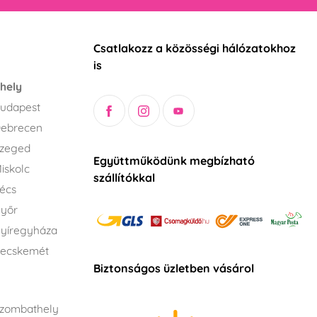
Csatlakozz a közösségi hálózatokhoz
is
hely
udapest
Debrecen
Szeged
Együttműködünk megbízható
iskolc
szállítókkal
écs
Győr
yíregyháza
Kecskemét
Biztonságos üzletben vásárol
zombathely