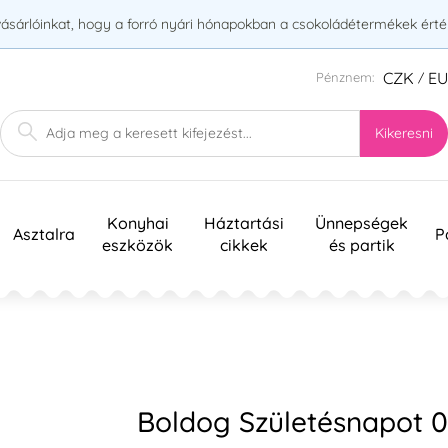
vásárlóinkat, hogy a forró nyári hónapokban a csokoládétermékek érték
CZK
E
Pénznem:
/
Kikeresni
Konyhai
Háztartási
Ünnepségek
Asztalra
P
eszközök
cikkek
és partik
Boldog Születésnapot 0.