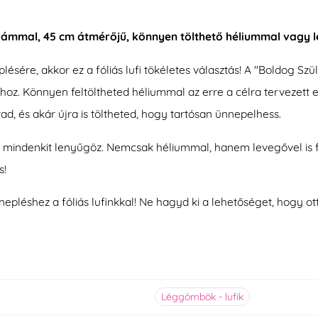
s számmal, 45 cm átmérőjű, könnyen tölthető héliummal vagy 
re, akkor ez a fóliás lufi tökéletes választás! A "Boldog Szület
khoz. Könnyen feltöltheted héliummal az erre a célra tervezett 
ad, és akár újra is töltheted, hogy tartósan ünnepelhess.
ával mindenkit lenyűgöz. Nemcsak héliummal, hanem levegővel is
s!
nnepléshez a fóliás lufinkkal! Ne hagyd ki a lehetőséget, hogy o
Léggömbök - lufik