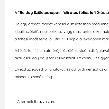
A "Boldog Születésnapot" feliratos fóliás lufi 0-á
Ha egy eredeti módot keresel a születésnap megünneplésé
ideális születésnapi bulikhoz vagy más fontos alkalma
a töltési módszerrel a lufid 7-10 napig a levegőben mar
A fóliás lufi 45 cm átmérőjű, és élénk, vidám dizájnj
akár csak egy egyszerű szívószálat. Ez könnyű és gyor
Élvezd az egyedi pillanatokat, és adj új dimenziót az ü
mindenki csodálni fog.
A termék listázva van: