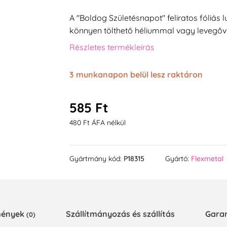
A "Boldog Születésnapot" feliratos fóliás 
könnyen tölthető héliummal vagy levegőve
Részletes termékleírás
3 munkanapon belül lesz raktáron
585 Ft
480 Ft ÁFA nélkül
Gyártmány kód:
P18315
Gyártó:
Flexmetal
emények
Szállítmányozás és szállítás
Gara
(0)