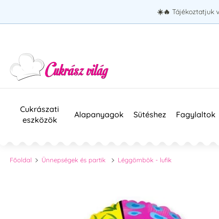
☀️🔥
Tájékoztatjuk 
Cukrászati
Alapanyagok
Sütéshez
Fagylaltok
eszközök
Főoldal
Ünnepségek és partik
Léggömbök - lufik