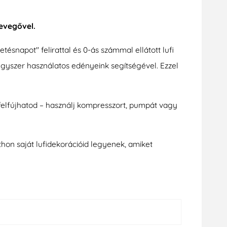
levegővel.
ésnapot" felirattal és 0-ás számmal ellátott lufi
egyszer használatos edényeink segítségével. Ezzel
 felfújhatod – használj kompresszort, pumpát vagy
tthon saját lufidekorációid legyenek, amiket