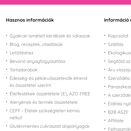
Hasznos információk
Információ 
Gyakran ismételt kérdések és válaszok
Kapcsolat
Blog, receptek, utasítások
Szálítás
Letöltéshez
Ekologiku
Bevonó anyagfogyasztása
Segítőid a
Tortadarabok
Áru vissza
Édesség-és pékáruösszetevők étrend
Szerződési 
és összetétel szerint
Panaszkezel
Ételfestékek összetétele (E), AZO FREE
A szerződé
Alergének és termék összetétele
Elállási nyi
CEFF - Ételek szükségtelen kémia
B2B ÁSZF
nélkül
Affiliate
Gluténmentes cukrászati alapanyagok
Felhasználá