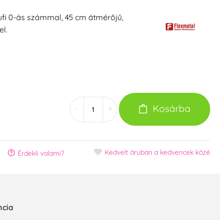
lufi 0-ás számmal, 45 cm átmérőjű,
l.
Kosárba
-
+
Kedvelt áruban
a kedvencek közé
Érdekli valami?
ncia