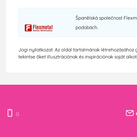
Španělská společnost Flexmet
podobách.
Jogi nyilatkozat: Az oldal tartalmának létrehozásához 
tekintse őket illusztrációnak és inspirációnak saját alko
()