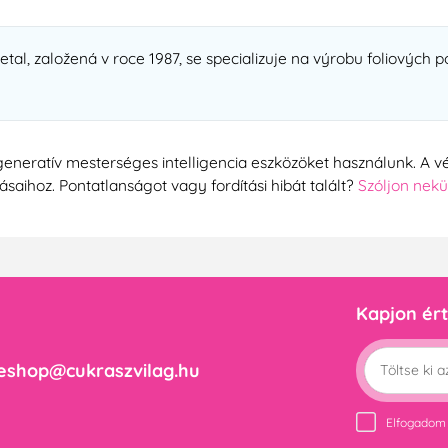
al, založená v roce 1987, se specializuje na výrobu foliových 
generatív mesterséges intelligencia eszközöket használunk. A vé
tásaihoz. Pontatlanságot vagy fordítási hibát talált?
Szóljon nek
Kapjon ért
eshop@cukraszvilag.hu
Elfogadom