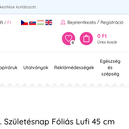
esítése korlátozott.
/
Bejelentkezés
Registráció
UR
Ft
/
0 Ft
Üres kosár
0
Egészség
apíráruk
Utalványok
Reklámédességek
és
szépség
 Születésnap Fóliás Lufi 45 cm