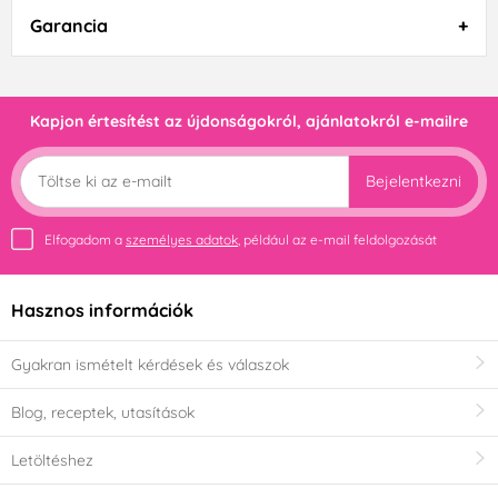
Garancia
Kapjon értesítést az újdonságokról, ajánlatokról e-mailre
Bejelentkezni
Elfogadom a
személyes adatok
, például az e-mail feldolgozását
Hasznos információk
Gyakran ismételt kérdések és válaszok
Blog, receptek, utasítások
Letöltéshez