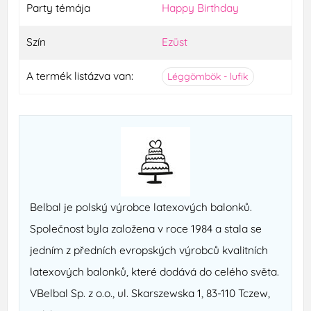
Party témája
Happy Birthday
Szín
Ezüst
A termék listázva van:
Léggömbök - lufik
Belbal je polský výrobce latexových balonků.
Společnost byla založena v roce 1984 a stala se
jedním z předních evropských výrobců kvalitních
latexových balonků, které dodává do celého světa.
VBelbal Sp. z o.o., ul. Skarszewska 1, 83-110 Tczew,