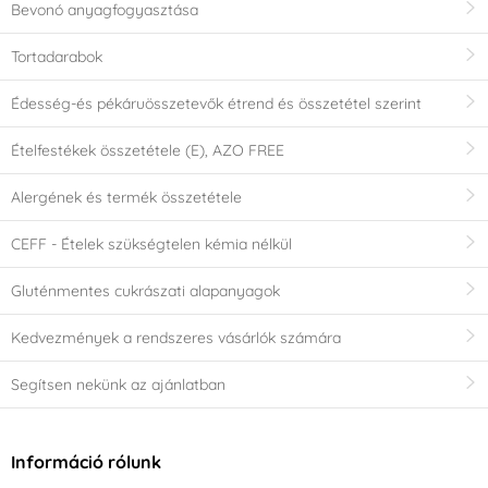
Bevonó anyagfogyasztása
Tortadarabok
Édesség-és pékáruösszetevők étrend és összetétel szerint
Ételfestékek összetétele (E), AZO FREE
Alergének és termék összetétele
CEFF - Ételek szükségtelen kémia nélkül
Gluténmentes cukrászati alapanyagok
Kedvezmények a rendszeres vásárlók számára
Segítsen nekünk az ajánlatban
Információ rólunk