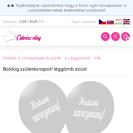
☀️🔥
Tájékoztatjuk vásárlóinkat, hogy a forró nyári hónapokban a
csokoládétermékek értékesítése korlátozott.
Adja meg a keresett kifejezést:
CZK
EUR
Ft
Pénznem:
Nyelv választás:
/
/
0
Főoldal
Ünnepségek és partik
Léggömbök - lufik
Boldog születésnapot! léggömb ezüst