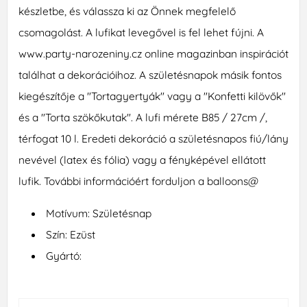
készletbe, és válassza ki az Önnek megfelelő
csomagolást. A lufikat levegővel is fel lehet fújni. A
www.party-narozeniny.cz online magazinban inspirációt
találhat a dekorációihoz. A születésnapok másik fontos
kiegészítője a "Tortagyertyák" vagy a "Konfetti kilövők"
és a "Torta szökőkutak". A lufi mérete B85 / 27cm /,
térfogat 10 l. Eredeti dekoráció a születésnapos fiú/lány
nevével (latex és fólia) vagy a fényképével ellátott
lufik. További információért forduljon a balloons@
Motívum: Születésnap
Szín: Ezüst
Gyártó: