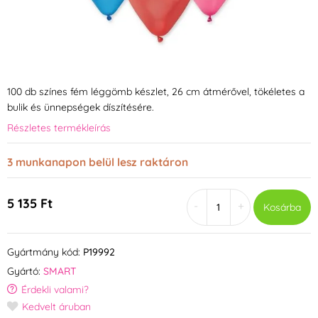
100 db színes fém léggömb készlet, 26 cm átmérővel, tökéletes a
bulik és ünnepségek díszítésére.
Részletes termékleírás
3 munkanapon belül lesz raktáron
5 135 Ft
-
+
Kosárba
Gyártmány kód:
P19992
Gyártó:
SMART
Érdekli valami?
Kedvelt áruban