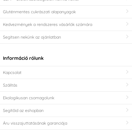
Gluténmentes cukrászati alapanyagok
Kedvezmények a rendszeres vásárlók számára
Segítsen nekünk az ajánlatban
Információ rólunk
Kapcsolat
Szálítás
Ekologikusan csomagolunk
Segítőid az eshopban
Áru visszajuttatásának garanciája