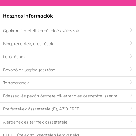
Hasznos információk
Gyakran ismételt kérdések és válaszok
Blog, receptek, utasítások
Letöltéshez
Bevonó anyagfogyasztása
Tortadarabok
Édesség-és pékáruösszetevők étrend és összetétel szerint
Ételfestékek összetétele (E), AZO FREE
Alergének és termék összetétele
CEFF - Ételek szükségtelen kémia nélkül