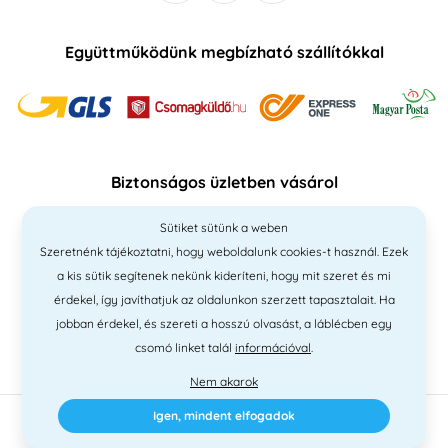
Együttműködünk megbízható szállítókkal
Biztonságos üzletben vásárol
Sütiket sütünk a weben
Szeretnénk tájékoztatni, hogy weboldalunk cookies-t használ. Ezek
a kis sütik segítenek nekünk kideríteni, hogy mit szeret és mi
érdekel, így javíthatjuk az oldalunkon szerzett tapasztalait. Ha
jobban érdekel, és szereti a hosszú olvasást, a láblécben egy
csomó linket talál
információval
.
Nem akarok
Igen, mindent elfogadok
2010 - 2026 © PNM International Kft. • technikai választék
Simplia
•
elgondolás
Litvanyi