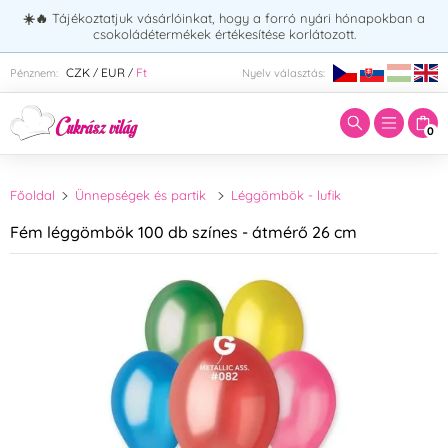
☀️🔥
Tájékoztatjuk vásárlóinkat, hogy a forró nyári hónapokban a
csokoládétermékek értékesítése korlátozott.
Adja meg a keresett kifejezést:
CZK
EUR
Ft
Pénznem:
Nyelv választás:
/
/
0
Főoldal
Ünnepségek és partik
Léggömbök - lufik
Fém léggömbök 100 db színes - átmérő 26 cm