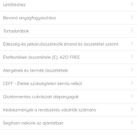
Letöltéshez
Bevonó anyagfogyasztása
Tortadarabok
Édesség-és pékáruösszetevők étrend és összetétel szerint
Ételfestékek összetétele (E), AZO FREE
Alergének és termék összetétele
CEFF - Ételek szükségtelen kémia nélkül
Gluténmentes cukrászati alapanyagok
Kedvezmények a rendszeres vásárlók számára
Segítsen nekünk az ajánlatban