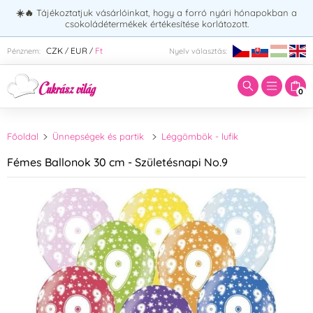
☀️🔥
Tájékoztatjuk vásárlóinkat, hogy a forró nyári hónapokban a
csokoládétermékek értékesítése korlátozott.
Adja meg a keresett kifejezést:
CZK
EUR
Ft
Pénznem:
Nyelv választás:
/
/
0
Főoldal
Ünnepségek és partik
Léggömbök - lufik
Fémes Ballonok 30 cm - Születésnapi No.9