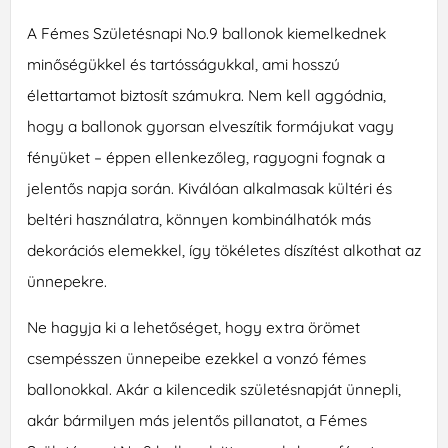
A Fémes Születésnapi No.9 ballonok kiemelkednek
minőségükkel és tartósságukkal, ami hosszú
élettartamot biztosít számukra. Nem kell aggódnia,
hogy a ballonok gyorsan elveszítik formájukat vagy
fényüket – éppen ellenkezőleg, ragyogni fognak a
jelentős napja során. Kiválóan alkalmasak kültéri és
beltéri használatra, könnyen kombinálhatók más
dekorációs elemekkel, így tökéletes díszítést alkothat az
ünnepekre.
Ne hagyja ki a lehetőséget, hogy extra örömet
csempésszen ünnepeibe ezekkel a vonzó fémes
ballonokkal. Akár a kilencedik születésnapját ünnepli,
akár bármilyen más jelentős pillanatot, a Fémes