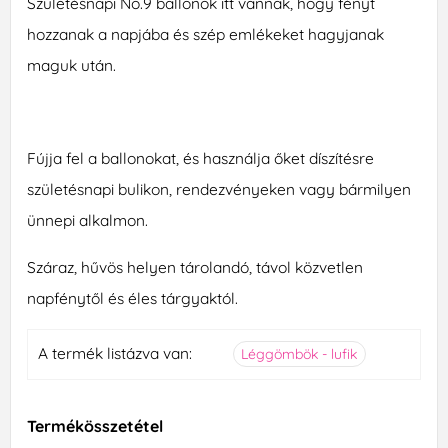
Születésnapi No.9 ballonok itt vannak, hogy fényt
hozzanak a napjába és szép emlékeket hagyjanak
maguk után.
Fújja fel a ballonokat, és használja őket díszítésre
születésnapi bulikon, rendezvényeken vagy bármilyen
ünnepi alkalmon.
Száraz, hűvös helyen tárolandó, távol közvetlen
napfénytől és éles tárgyaktól.
A termék listázva van:
Léggömbök - lufik
Termékösszetétel