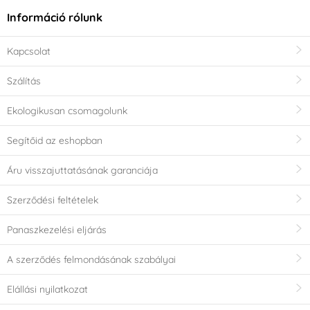
Információ rólunk
Kapcsolat
Szálítás
Ekologikusan csomagolunk
Segítőid az eshopban
Áru visszajuttatásának garanciája
Szerződési feltételek
Panaszkezelési eljárás
A szerződés felmondásának szabályai
Elállási nyilatkozat