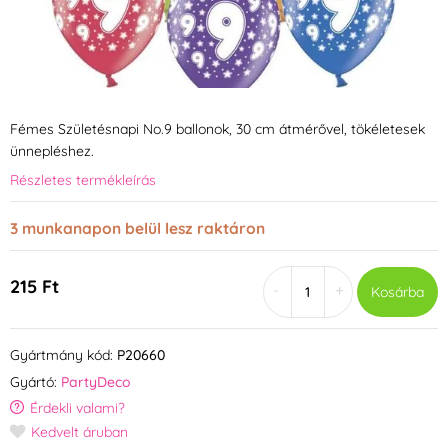
Fémes Születésnapi No.9 ballonok, 30 cm átmérővel, tökéletesek
ünnepléshez.
Részletes termékleírás
3 munkanapon belül lesz raktáron
215 Ft
-
+
Kosárba
Gyártmány kód:
P20660
Gyártó:
PartyDeco
Érdekli valami?
Kedvelt áruban