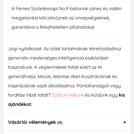
A Fémes Születésnapi No.9 ballonok színes és vidám
megjelenést kölcsönöznek az ünnepségeknek,
garantálva a felejthetetlen pillanatokat.
Jogi nyilatkozat: Az oldal tartalmának létrehozásához
generatív mesterséges intelligencia eszközöket
használunk. A végtermékek fotóit ezért az AI
generálhatja, kérjük, tekintse őket illusztrációnak és
inspirációnak saját alkotásaihoz. Pontatlanságot vagy
fordítási hibát talált?
Szóljon nekünk
és küldünk egy
kis
ajándékot
.
Vásárlói vélemények
(0)