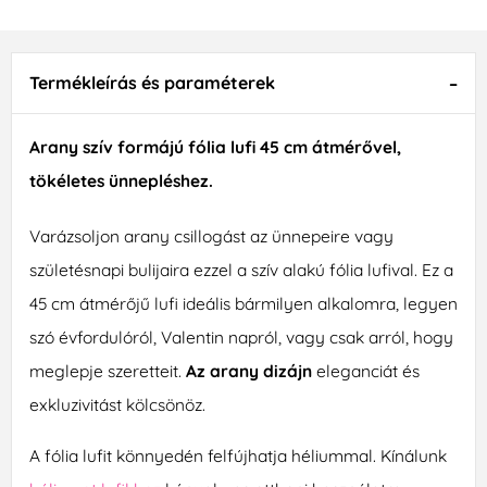
Termékleírás és paraméterek
Arany szív formájú fólia lufi 45 cm átmérővel,
tökéletes ünnepléshez.
Varázsoljon arany csillogást az ünnepeire vagy
születésnapi bulijaira ezzel a szív alakú fólia lufival. Ez a
45 cm átmérőjű lufi ideális bármilyen alkalomra, legyen
szó évfordulóról, Valentin napról, vagy csak arról, hogy
meglepje szeretteit.
Az arany dizájn
eleganciát és
exkluzivitást kölcsönöz.
A fólia lufit könnyedén felfújhatja héliummal. Kínálunk