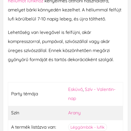
héliumot lufikhoz
kényelmes otthoni használatra,
amelyet bárki könnyedén kezelhet. A héliummal felfújt
lufi körülbelül 7-10 napig lebeg, és újra tölthető.
Lehetőség van levegővel is felfújni, akár
kompresszorral, pumpával, szívószállal vagy akár
üreges szívószállal. Ennek köszönhetően megőrzi
gyönyörű formáját és tartós dekorációként szolgál.
Esküvő
,
Szív - Valentin-
Party témája
nap
Szín
Arany
A termék listázva van:
Léggömbök - lufik