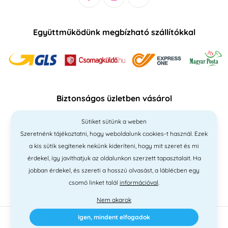
Együttműködünk megbízható szállítókkal
Biztonságos üzletben vásárol
Sütiket sütünk a weben
Szeretnénk tájékoztatni, hogy weboldalunk cookies-t használ. Ezek
a kis sütik segítenek nekünk kideríteni, hogy mit szeret és mi
érdekel, így javíthatjuk az oldalunkon szerzett tapasztalait. Ha
jobban érdekel, és szereti a hosszú olvasást, a láblécben egy
csomó linket talál
információval
.
Nem akarok
Igen, mindent elfogadok
2010 - 2026 © PNM International Kft. • technikai választék
Simplia
•