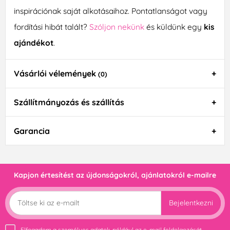
inspirációnak saját alkotásaihoz. Pontatlanságot vagy
fordítási hibát talált?
Szóljon nekünk
és küldünk egy
kis
ajándékot
.
Vásárlói vélemények
(0)
Szállítmányozás és szállítás
Garancia
Kapjon értesítést az újdonságokról, ajánlatokról e-mailre
Bejelentkezni
Elfogadom a
személyes adatok
, például az e-mail feldolgozását