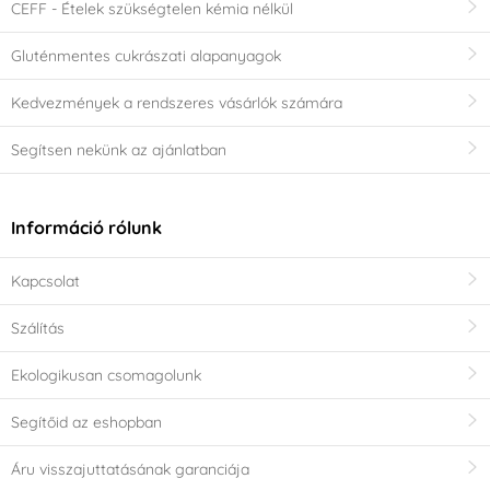
CEFF - Ételek szükségtelen kémia nélkül
Gluténmentes cukrászati alapanyagok
Kedvezmények a rendszeres vásárlók számára
Segítsen nekünk az ajánlatban
Információ rólunk
Kapcsolat
Szálítás
Ekologikusan csomagolunk
Segítőid az eshopban
Áru visszajuttatásának garanciája