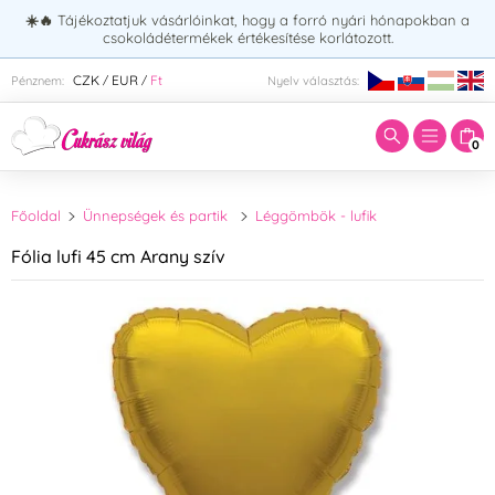
☀️🔥
Tájékoztatjuk vásárlóinkat, hogy a forró nyári hónapokban a
csokoládétermékek értékesítése korlátozott.
Adja meg a keresett kifejezést:
CZK
EUR
Ft
Pénznem:
Nyelv választás:
/
/
0
Főoldal
Ünnepségek és partik
Léggömbök - lufik
Fólia lufi 45 cm Arany szív