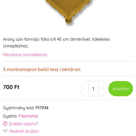
Arany szív formájú fólia lufi 45 cm átmérővel, tökéletes
ünnepléshez.
Részletes termékleírás
3 munkanapon belül lesz raktáron
700 Ft
-
+
Kosárba
Gyártmány kód:
P17934
Gyártó:
Flexmetal
Érdekli valami?
Kedvelt áruban