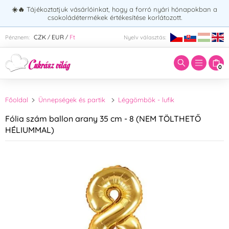
☀️🔥
Tájékoztatjuk vásárlóinkat, hogy a forró nyári hónapokban a
csokoládétermékek értékesítése korlátozott.
Adja meg a keresett kifejezést:
CZK
EUR
Ft
Pénznem:
Nyelv választás:
/
/
0
Főoldal
Ünnepségek és partik
Léggömbök - lufik
Fólia szám ballon arany 35 cm - 8 (NEM TÖLTHETŐ
HÉLIUMMAL)