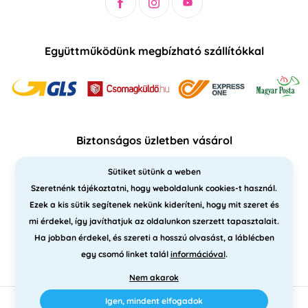
Együttműködünk megbízható szállítókkal
Biztonságos üzletben vásárol
Sütiket sütünk a weben
Szeretnénk tájékoztatni, hogy weboldalunk cookies-t használ.
Ezek a kis sütik segítenek nekünk kideríteni, hogy mit szeret és
mi érdekel, így javíthatjuk az oldalunkon szerzett tapasztalait.
Ha jobban érdekel, és szereti a hosszú olvasást, a láblécben
egy csomó linket talál
információval
.
Nem akarok
Igen, mindent elfogadok
2010 - 2026 © PNM International Kft. • technikai választék
Simplia
•