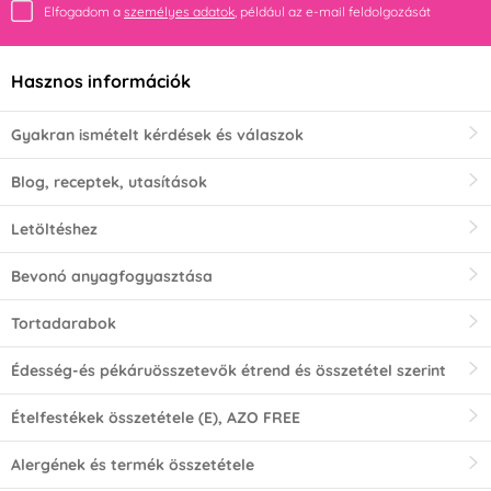
Elfogadom a
személyes adatok
, például az e-mail feldolgozását
Hasznos információk
Gyakran ismételt kérdések és válaszok
Blog, receptek, utasítások
Letöltéshez
Bevonó anyagfogyasztása
Tortadarabok
Édesség-és pékáruösszetevők étrend és összetétel szerint
Ételfestékek összetétele (E), AZO FREE
Alergének és termék összetétele