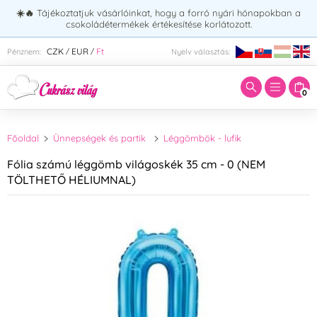
☀️🔥
Tájékoztatjuk vásárlóinkat, hogy a forró nyári hónapokban a
csokoládétermékek értékesítése korlátozott.
Adja meg a keresett kifejezést:
CZK
EUR
Ft
Pénznem:
Nyelv választás:
/
/
0
Főoldal
Ünnepségek és partik
Léggömbök - lufik
Fólia számú léggömb világoskék 35 cm - 0 (NEM
TÖLTHETŐ HÉLIUMNAL)