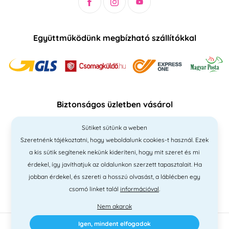
Együttműködünk megbízható szállítókkal
Biztonságos üzletben vásárol
Sütiket sütünk a weben
Szeretnénk tájékoztatni, hogy weboldalunk cookies-t használ. Ezek
a kis sütik segítenek nekünk kideríteni, hogy mit szeret és mi
érdekel, így javíthatjuk az oldalunkon szerzett tapasztalait. Ha
jobban érdekel, és szereti a hosszú olvasást, a láblécben egy
csomó linket talál
információval
.
Nem akarok
Igen, mindent elfogadok
2010 - 2026 © PNM International Kft. • technikai választék
Simplia
•