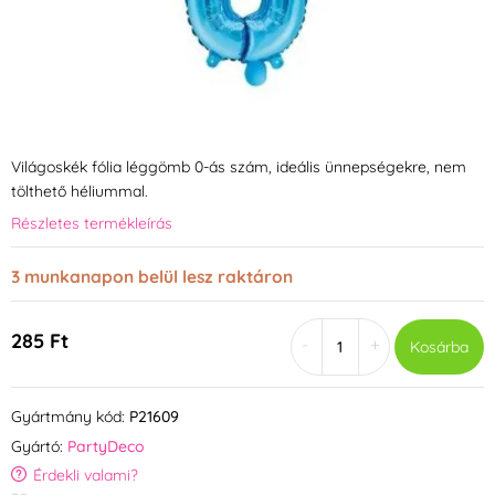
Világoskék fólia léggömb 0-ás szám, ideális ünnepségekre, nem
tölthető héliummal.
Részletes termékleírás
3 munkanapon belül lesz raktáron
285 Ft
-
+
Kosárba
Gyártmány kód:
P21609
Gyártó:
PartyDeco
Érdekli valami?