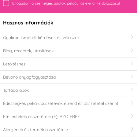
Elfogadom a
személyes adatok
, például az e-mail feldolgozását
Hasznos információk
Gyakran ismételt kérdések és válaszok
Blog, receptek, utasítások
Letöltéshez
Bevonó anyagfogyasztása
Tortadarabok
Édesség-és pékáruösszetevők étrend és összetétel szerint
Ételfestékek összetétele (E), AZO FREE
Alergének és termék összetétele