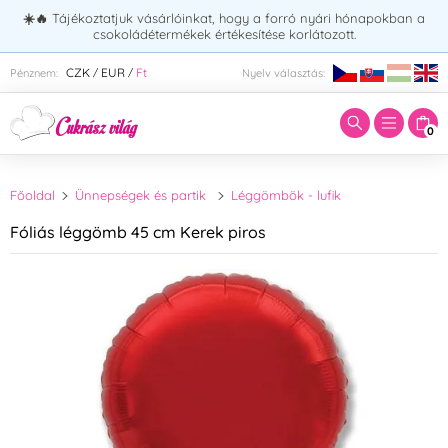
☀️🔥
Tájékoztatjuk vásárlóinkat, hogy a forró nyári hónapokban a
csokoládétermékek értékesítése korlátozott.
Adja meg a keresett kifejezést:
CZK
EUR
Ft
Pénznem:
Nyelv választás:
/
/
0
Főoldal
Ünnepségek és partik
Léggömbök - lufik
Fóliás léggömb 45 cm Kerek piros