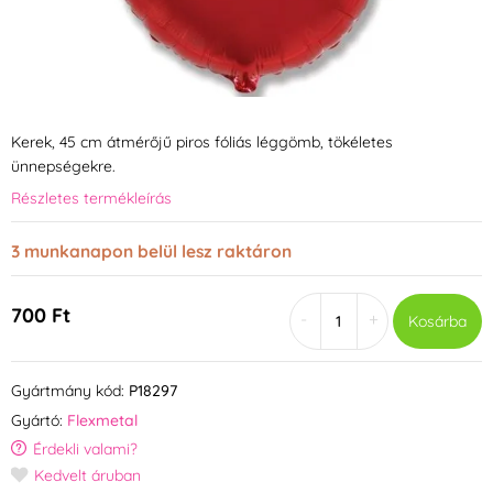
Kerek, 45 cm átmérőjű piros fóliás léggömb, tökéletes
ünnepségekre.
Részletes termékleírás
3 munkanapon belül lesz raktáron
700 Ft
-
+
Kosárba
Gyártmány kód:
P18297
Gyártó:
Flexmetal
Érdekli valami?
Kedvelt áruban