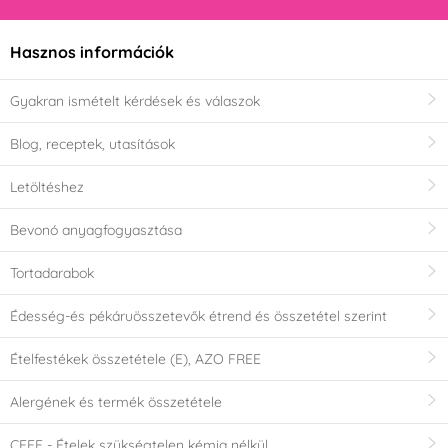
Hasznos információk
Gyakran ismételt kérdések és válaszok
Blog, receptek, utasítások
Letöltéshez
Bevonó anyagfogyasztása
Tortadarabok
Édesség-és pékáruösszetevők étrend és összetétel szerint
Ételfestékek összetétele (E), AZO FREE
Alergének és termék összetétele
CEFF - Ételek szükségtelen kémia nélkül