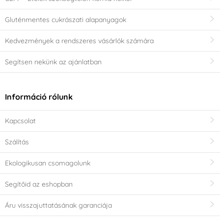
Gluténmentes cukrászati alapanyagok
Kedvezmények a rendszeres vásárlók számára
Segítsen nekünk az ajánlatban
Információ rólunk
Kapcsolat
Szálítás
Ekologikusan csomagolunk
Segítőid az eshopban
Áru visszajuttatásának garanciája