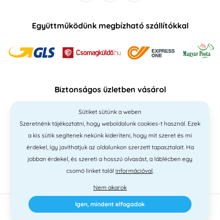
Együttműködünk megbízható szállítókkal
Biztonságos üzletben vásárol
Sütiket sütünk a weben
Szeretnénk tájékoztatni, hogy weboldalunk cookies-t használ. Ezek
a kis sütik segítenek nekünk kideríteni, hogy mit szeret és mi
érdekel, így javíthatjuk az oldalunkon szerzett tapasztalait. Ha
jobban érdekel, és szereti a hosszú olvasást, a láblécben egy
csomó linket talál
információval
.
Nem akarok
Igen, mindent elfogadok
2010 - 2026 © PNM International Kft. • technikai választék
Simplia
•
elgondolás
Litvanyi