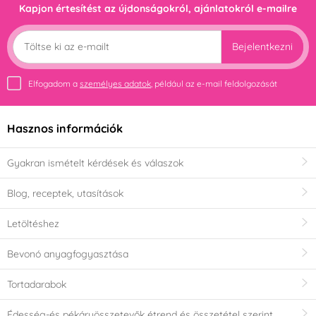
Kapjon értesítést az újdonságokról, ajánlatokról e-mailre
Bejelentkezni
Elfogadom a
személyes adatok
, például az e-mail feldolgozását
Hasznos információk
Gyakran ismételt kérdések és válaszok
Blog, receptek, utasítások
Letöltéshez
Bevonó anyagfogyasztása
Tortadarabok
Édesség-és pékáruösszetevők étrend és összetétel szerint