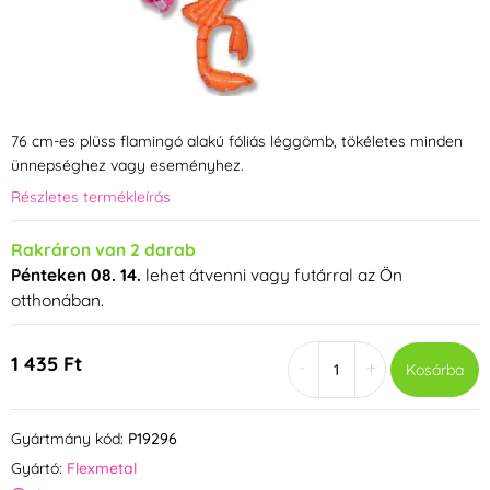
76 cm-es plüss flamingó alakú fóliás léggömb, tökéletes minden
ünnepséghez vagy eseményhez.
Részletes termékleírás
Rakráron van 2 darab
Pénteken 08. 14.
lehet átvenni vagy futárral az Ön
otthonában.
1 435 Ft
-
+
Kosárba
Gyártmány kód:
P19296
Gyártó:
Flexmetal