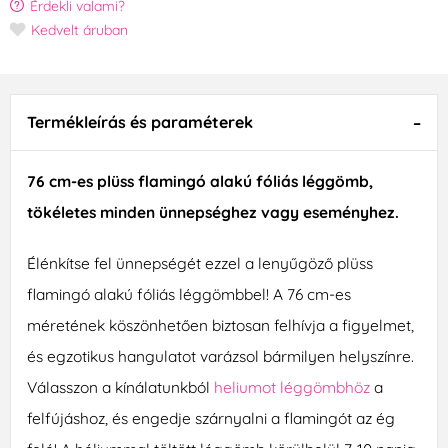
Érdekli valami?
Kedvelt áruban
Termékleírás és paraméterek
76 cm-es plüss flamingó alakú fóliás léggömb,
tökéletes minden ünnepséghez vagy eseményhez.
Élénkítse fel ünnepségét ezzel a lenyűgöző plüss
flamingó alakú fóliás léggömbbel! A 76 cm-es
méretének köszönhetően biztosan felhívja a figyelmet,
és egzotikus hangulatot varázsol bármilyen helyszínre.
Válasszon a kínálatunkból
heliumot léggömbhöz
a
felfújáshoz, és engedje szárnyalni a flamingót az ég