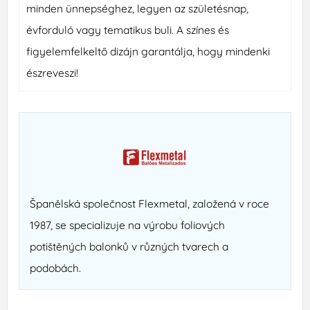
minden ünnepséghez, legyen az születésnap,
évforduló vagy tematikus buli. A színes és
figyelemfelkeltő dizájn garantálja, hogy mindenki
észreveszi!
Španělská společnost Flexmetal, založená v roce
1987, se specializuje na výrobu foliových
potištěných balonků v různých tvarech a
podobách.