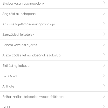
Ekologikusan csomagolunk
Segítőid az eshopban
Áru visszajuttatásának garanciája
Szerződési feltételek
Panaszkezelési eljárás
A szerződés felmondásának szabályai
Elállási nyilatkozat
B2B ÁSZF
Affiliate
Felhasználási feltételek webes felületen
GDPR