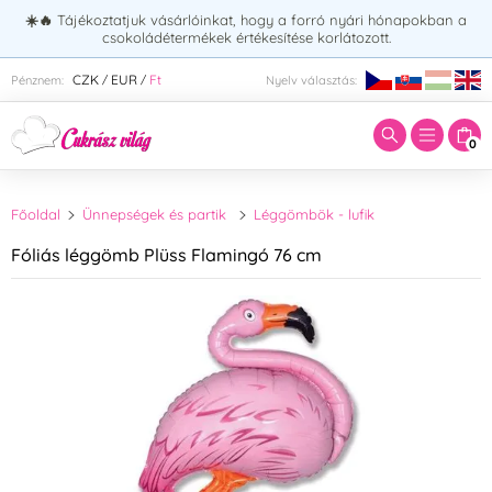
☀️🔥
Tájékoztatjuk vásárlóinkat, hogy a forró nyári hónapokban a
csokoládétermékek értékesítése korlátozott.
Adja meg a keresett kifejezést:
CZK
EUR
Ft
Pénznem:
Nyelv választás:
/
/
0
Főoldal
Ünnepségek és partik
Léggömbök - lufik
Fóliás léggömb Plüss Flamingó 76 cm