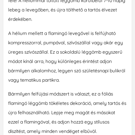
felé! A héliummal töltött léggömb körülbelül 7-10 napig
lebeg a levegőben, és újra tölthető a tartós élvezet
érdekében.
A hélium mellett a flamingó levegővel is felfújható
kompresszorral, pumpával, szívószállal vagy akár egy
üreges szívószállal. Ez a sokoldalú léggömb egyszerű
módot kínál arra, hogy különleges érintést adjon
bármilyen alkalomhoz, legyen szó születésnapi bulikról
vagy tematikus partikra.
Bármilyen felfújási módszert is választ, ez a fóliás
flamingó léggömb tökéletes dekoráció, amely tartós és
újra felhasználható. Lepje meg magát és másokat
ezzel a flamingóval, és adjon hozzá egy stílusos
díszítést, amely minden vendéget elbűvöl.