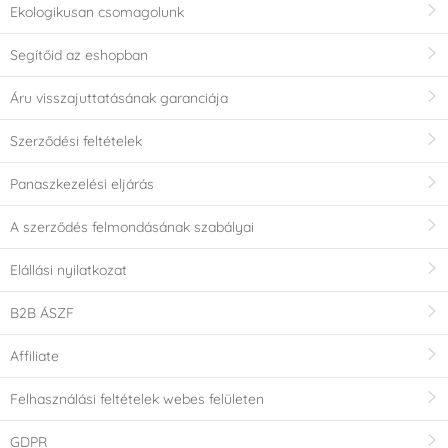
Ekologikusan csomagolunk
Segítőid az eshopban
Áru visszajuttatásának garanciája
Szerződési feltételek
Panaszkezelési eljárás
A szerződés felmondásának szabályai
Elállási nyilatkozat
B2B ÁSZF
Affiliate
Felhasználási feltételek webes felületen
GDPR