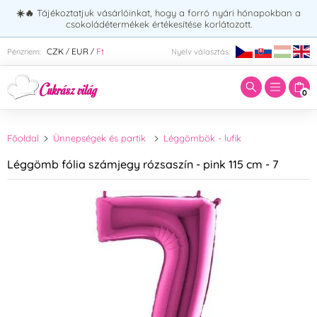
☀️🔥
Tájékoztatjuk vásárlóinkat, hogy a forró nyári hónapokban a
csokoládétermékek értékesítése korlátozott.
Adja meg a keresett kifejezést:
CZK
EUR
Ft
Pénznem:
Nyelv választás:
/
/
0
Főoldal
Ünnepségek és partik
Léggömbök - lufik
Léggömb fólia számjegy rózsaszín - pink 115 cm - 7