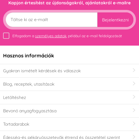
Kapjon értesítést az újdonságokról, ajánlatokról e-mailre
Bejelentkezni
Elfogadom a
személyes adatok
, például az e-mail feldolgozását
Hasznos információk
Gyakran ismételt kérdések és válaszok
Blog, receptek, utasítások
Letöltéshez
Bevonó anyagfogyasztása
Tortadarabok
Édesség-és pékáruösszetevők étrend és összetétel szerint