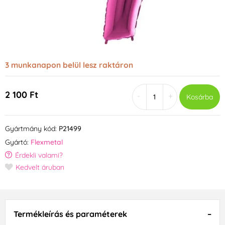
3 munkanapon belül lesz raktáron
2 100 Ft
-
+
Kosárba
Gyártmány kód:
P21499
Gyártó:
Flexmetal
Érdekli valami?
Kedvelt áruban
Termékleírás és paraméterek