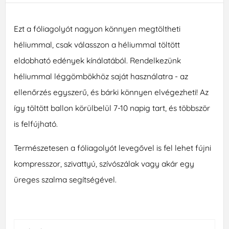
Ezt a fóliagolyót nagyon könnyen megtöltheti
héliummal, csak válasszon a héliummal töltött
eldobható edények kínálatából. Rendelkezünk
héliummal léggömbökhöz saját használatra - az
ellenőrzés egyszerű, és bárki könnyen elvégezheti! Az
így töltött ballon körülbelül 7-10 napig tart, és többször
is felfújható.
Természetesen a fóliagolyót levegővel is fel lehet fújni
kompresszor, szivattyú, szívószálak vagy akár egy
üreges szalma segítségével.