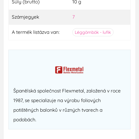
Súly (brutto)
10 g
Számjegyek
7
A termék listázva van:
Léggömbök - lufik
Španělská společnost Flexmetal, založená v roce
1987, se specializuje na výrobu foliových
potištěných balonků v různých tvarech a
podobách.