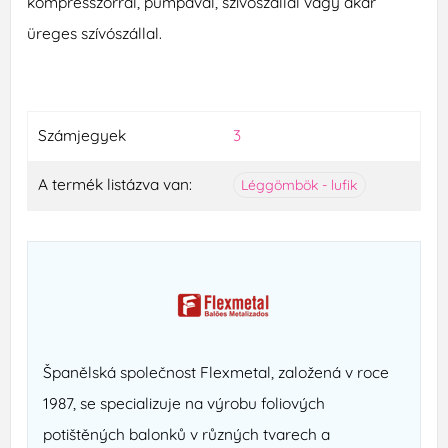
kompresszorral, pumpával, szívószállal vagy akár
üreges szívószállal.
Számjegyek
3
A termék listázva van:
Léggömbök - lufik
Španělská společnost Flexmetal, založená v roce
1987, se specializuje na výrobu foliových
potištěných balonků v různých tvarech a