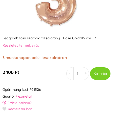
Léggömb fólia számok rózsa arany - Rose Gold 115 cm - 3
Részletes termékleírás
3 munkanapon belül lesz raktáron
2 100 Ft
-
+
Kosárba
Gyártmány kód:
P21506
Gyártó:
Flexmetal
Érdekli valami?
Kedvelt áruban