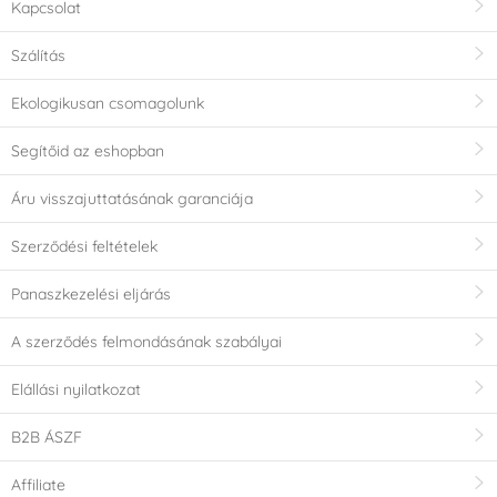
Kapcsolat
Szálítás
Ekologikusan csomagolunk
Segítőid az eshopban
Áru visszajuttatásának garanciája
Szerződési feltételek
Panaszkezelési eljárás
A szerződés felmondásának szabályai
Elállási nyilatkozat
B2B ÁSZF
Affiliate