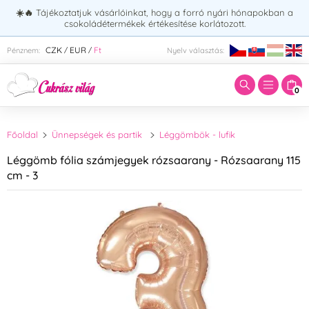
☀️🔥
Tájékoztatjuk vásárlóinkat, hogy a forró nyári hónapokban a
csokoládétermékek értékesítése korlátozott.
Adja meg a keresett kifejezést:
CZK
EUR
Ft
Pénznem:
Nyelv választás:
/
/
0
Főoldal
Ünnepségek és partik
Léggömbök - lufik
Léggömb fólia számjegyek rózsaarany - Rózsaarany 115
cm - 3