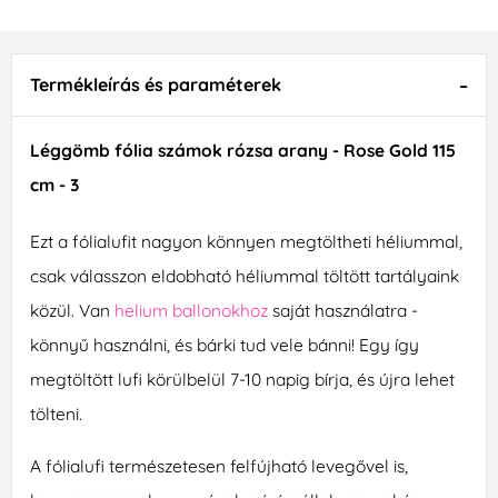
Termékleírás és paraméterek
Léggömb fólia számok rózsa arany - Rose Gold 115
cm - 3
Ezt a fólialufit nagyon könnyen megtöltheti héliummal,
csak válasszon eldobható héliummal töltött tartályaink
közül. Van
helium ballonokhoz
saját használatra -
könnyű használni, és bárki tud vele bánni! Egy így
megtöltött lufi körülbelül 7-10 napig bírja, és újra lehet
tölteni.
A fólialufi természetesen felfújható levegővel is,