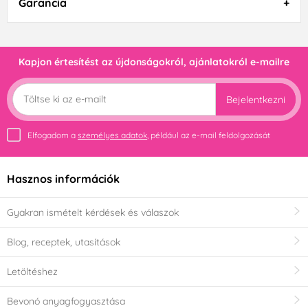
Garancia
Kapjon értesítést az újdonságokról, ajánlatokról e-mailre
Bejelentkezni
Elfogadom a
személyes adatok
, például az e-mail feldolgozását
Hasznos információk
Gyakran ismételt kérdések és válaszok
Blog, receptek, utasítások
Letöltéshez
Bevonó anyagfogyasztása