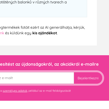
potištěných balonků v různých tvarech a
gtermékek fotóit ezért az AI generálhatja, kérjük,
ünk
és küldünk egy
kis ajándékot
.
esítést az újdonságokról, az akciókról e-mailre
Bejelentkezni
 a
személyes adatok
, például az e-mail feldolgozását