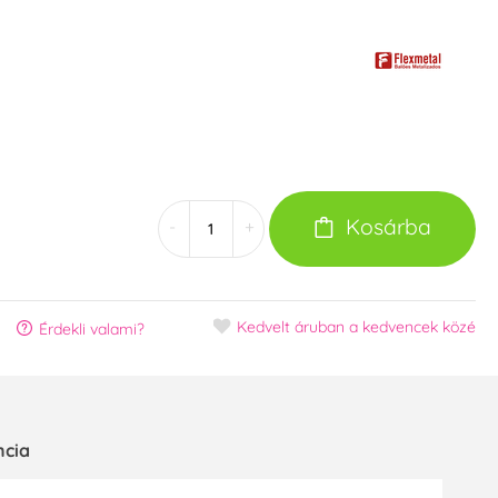
Kosárba
-
+
Kedvelt áruban
a kedvencek közé
Érdekli valami?
ncia