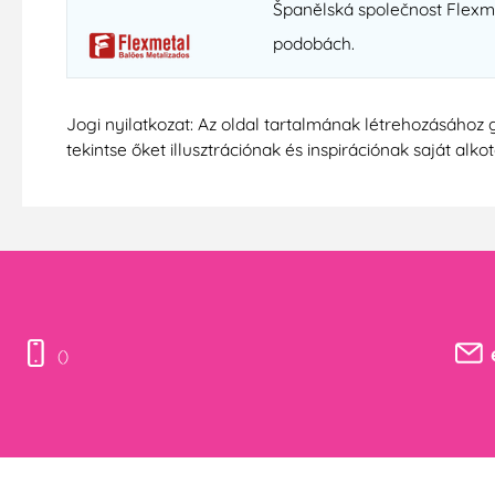
Španělská společnost Flexmet
podobách.
Jogi nyilatkozat: Az oldal tartalmának létrehozásához 
tekintse őket illusztrációnak és inspirációnak saját alko
()