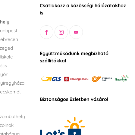
Csatlakozz a közösségi hálózatokhoz
is
hely
udapest
Debrecen
Szeged
Együttműködünk megbízható
iskolc
szállítókkal
écs
Győr
yíregyháza
Kecskemét
Biztonságos üzletben vásárol
zombathely
zolnok
atabánya