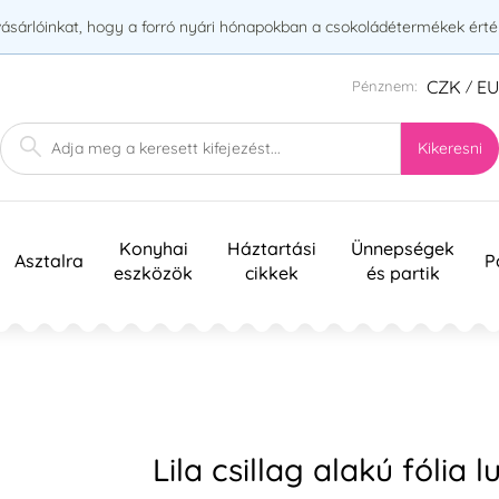
vásárlóinkat, hogy a forró nyári hónapokban a csokoládétermékek érték
CZK
E
Pénznem:
/
Kikeresni
Konyhai
Háztartási
Ünnepségek
Asztalra
P
eszközök
cikkek
és partik
Lila csillag alakú fólia l