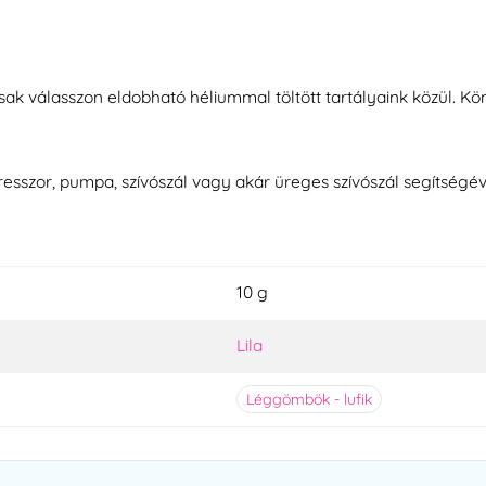
sak válasszon eldobható héliummal töltött tartályaink közül. Kön
resszor, pumpa, szívószál vagy akár üreges szívószál segítségév
10 g
Lila
Léggömbök - lufik