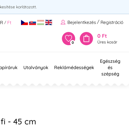
esítése korlátozott.
/
Bejelentkezés
Registráció
UR
Ft
/
0 Ft
Üres kosár
0
Egészség
apíráruk
Utalványok
Reklámédességek
és
szépség
ufi - 45 cm