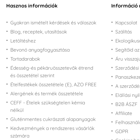
Hasznos információk
Információ 
Gyakran ismételt kérdések és válaszok
Kapcsolat
Blog, receptek, utasítások
Szálítás
Letöltéshez
Ekologiku
Bevonó anyagfogyasztása
Segítőid a
Tortadarabok
Áru vissza
Édesség-és pékáruösszetevők étrend
Szerződési 
és összetétel szerint
Panaszkezel
Ételfestékek összetétele (E), AZO FREE
A szerződé
Alergének és termék összetétele
Elállási nyi
CEFF - Ételek szükségtelen kémia
B2B ÁSZF
nélkül
Affiliate
Gluténmentes cukrászati alapanyagok
Felhasználá
Kedvezmények a rendszeres vásárlók
GDPR
számára