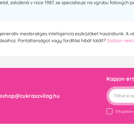
al, založená v roce 1987, se specializuje na výrobu foliových 
generatív mesterséges intelligencia eszközöket használunk. A vé
tásaihoz. Pontatlanságot vagy fordítási hibát talált?
Szóljon nek
Kapjon ért
eshop@cukraszvilag.hu
Elfogadom