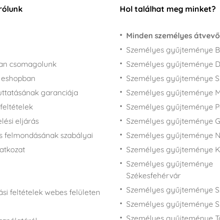
rólunk
Hol találhat meg minket?
Minden személyes átvevő
Személyes gyűjteménye B
san csomagolunk
Személyes gyűjteménye 
z eshopban
Személyes gyűjteménye 
juttatásának garanciája
Személyes gyűjteménye M
feltételek
Személyes gyűjteménye P
ési eljárás
Személyes gyűjteménye 
s felmondásának szabályai
Személyes gyűjteménye N
latkozat
Személyes gyűjteménye 
Személyes gyűjteménye
Székesfehérvár
Személyes gyűjteménye S
si feltételek webes felületen
Személyes gyűjteménye S
Személyes gyűjteménye T