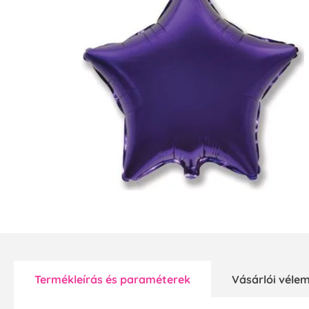
Termékleírás és paraméterek
Vásárlói vél