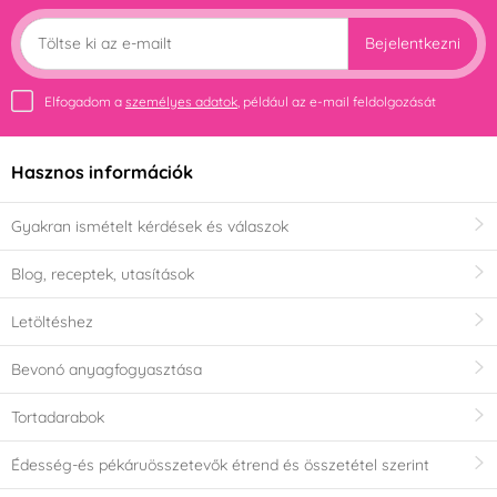
Bejelentkezni
Elfogadom a
személyes adatok
, például az e-mail feldolgozását
Hasznos információk
Gyakran ismételt kérdések és válaszok
Blog, receptek, utasítások
Letöltéshez
Bevonó anyagfogyasztása
Tortadarabok
Édesség-és pékáruösszetevők étrend és összetétel szerint