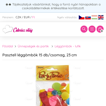
☀️🔥
Tájékoztatjuk vásárlóinkat, hogy a forró nyári hónapokban a
csokoládétermékek értékesítése korlátozott.
Adja meg a keresett kifejezést:
CZK
EUR
Ft
Pénznem:
Nyelv választás:
/
/
0
Főoldal
Ünnepségek és partik
Léggömbök - lufik
Pasztell léggömbök 15 db/csomag, 23 cm