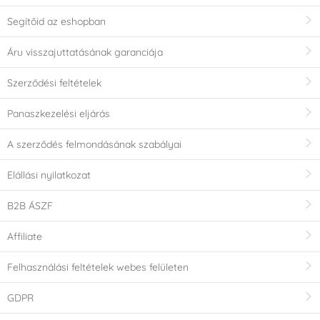
Segítőid az eshopban
Áru visszajuttatásának garanciája
Szerződési feltételek
Panaszkezelési eljárás
A szerződés felmondásának szabályai
Elállási nyilatkozat
B2B ÁSZF
Affiliate
Felhasználási feltételek webes felületen
GDPR