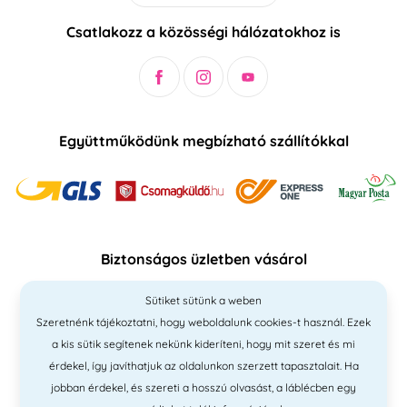
Csatlakozz a közösségi hálózatokhoz is
Együttműködünk megbízható szállítókkal
Biztonságos üzletben vásárol
Sütiket sütünk a weben
Szeretnénk tájékoztatni, hogy weboldalunk cookies-t használ. Ezek
a kis sütik segítenek nekünk kideríteni, hogy mit szeret és mi
érdekel, így javíthatjuk az oldalunkon szerzett tapasztalait. Ha
jobban érdekel, és szereti a hosszú olvasást, a láblécben egy