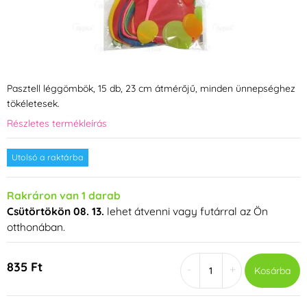
Pasztell léggömbök, 15 db, 23 cm átmérőjű, minden ünnepséghez
tökéletesek.
Részletes termékleírás
Utolsó a raktárba
Rakráron van 1 darab
Csütörtökön 08. 13.
lehet átvenni vagy futárral az Ön
otthonában.
835 Ft
-
+
Kosárba