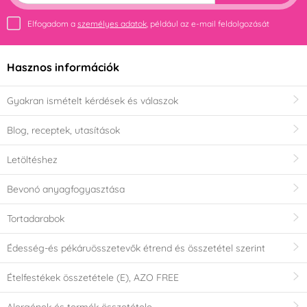
Elfogadom a
személyes adatok
, például az e-mail feldolgozását
Hasznos információk
Gyakran ismételt kérdések és válaszok
Blog, receptek, utasítások
Letöltéshez
Bevonó anyagfogyasztása
Tortadarabok
Édesség-és pékáruösszetevők étrend és összetétel szerint
Ételfestékek összetétele (E), AZO FREE
Alergének és termék összetétele