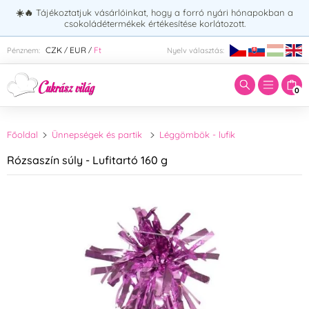
☀️🔥
Tájékoztatjuk vásárlóinkat, hogy a forró nyári hónapokban a
csokoládétermékek értékesítése korlátozott.
Adja meg a keresett kifejezést:
CZK
EUR
Ft
Pénznem:
Nyelv választás:
/
/
0
Főoldal
Ünnepségek és partik
Léggömbök - lufik
Rózsaszín súly - Lufitartó 160 g