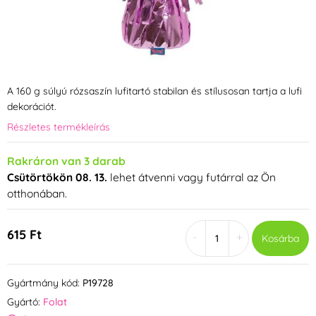
A 160 g súlyú rózsaszín lufitartó stabilan és stílusosan tartja a lufi
dekorációt.
Részletes termékleírás
Rakráron van 3 darab
Csütörtökön 08. 13.
lehet átvenni vagy futárral az Ön
otthonában.
615 Ft
-
+
Kosárba
Gyártmány kód:
P19728
Gyártó:
Folat