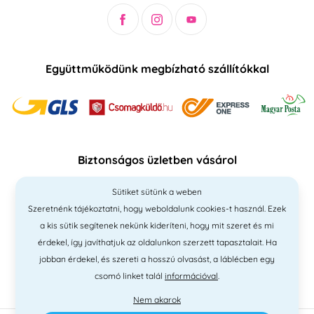
Együttműködünk megbízható szállítókkal
Biztonságos üzletben vásárol
Sütiket sütünk a weben
Szeretnénk tájékoztatni, hogy weboldalunk cookies-t használ. Ezek
a kis sütik segítenek nekünk kideríteni, hogy mit szeret és mi
érdekel, így javíthatjuk az oldalunkon szerzett tapasztalait. Ha
jobban érdekel, és szereti a hosszú olvasást, a láblécben egy
csomó linket talál
információval
.
Nem akarok