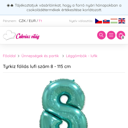
☀️🔥
Tájékoztatjuk vásárlóinkat, hogy a forró nyári hónapokban a
csokoládétermékek értékesítése korlátozott.
Adja meg a keresett kifejezést:
CZK
EUR
Ft
Pénznem:
Nyelv választás:
/
/
0
Főoldal
Ünnepségek és partik
Léggömbök - lufik
Tyrkiz fóliás lufi szám 8 - 115 cm