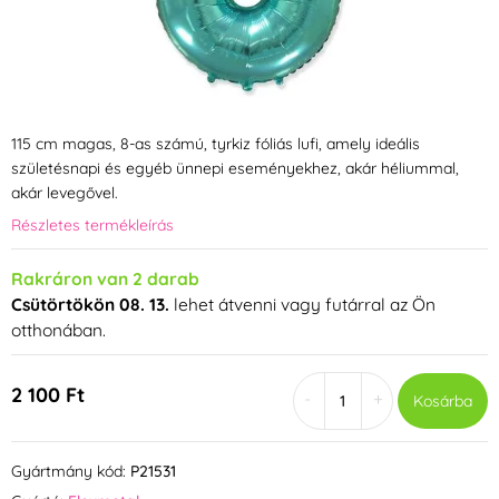
115 cm magas, 8-as számú, tyrkiz fóliás lufi, amely ideális
születésnapi és egyéb ünnepi eseményekhez, akár héliummal,
akár levegővel.
Részletes termékleírás
Rakráron van 2 darab
Csütörtökön 08. 13.
lehet átvenni vagy futárral az Ön
otthonában.
2 100 Ft
-
+
Kosárba
Gyártmány kód:
P21531