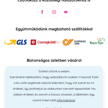
Csatlakozz a közösségi hálózatokhoz is
Együttműködünk megbízható szállítókkal
Biztonságos üzletben vásárol
Sütiket sütünk a weben
Szeretnénk tájékoztatni, hogy weboldalunk cookies-t használ. Ezek
a kis sütik segítenek nekünk kideríteni, hogy mit szeret és mi
érdekel, így javíthatjuk az oldalunkon szerzett tapasztalait. Ha
jobban érdekel, és szereti a hosszú olvasást, a láblécben egy
csomó linket talál
információval
.