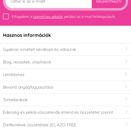
Bejelentkezni
Elfogadom a
személyes adatok
, például az e-mail feldolgozását
Hasznos információk
Gyakran ismételt kérdések és válaszok
Blog, receptek, utasítások
Letöltéshez
Bevonó anyagfogyasztása
Tortadarabok
Édesség-és pékáruösszetevők étrend és összetétel szerint
Ételfestékek összetétele (E), AZO FREE