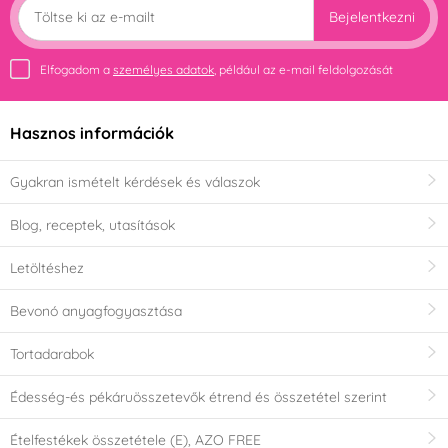
Bejelentkezni
Elfogadom a
személyes adatok
, például az e-mail feldolgozását
Hasznos információk
Gyakran ismételt kérdések és válaszok
Blog, receptek, utasítások
Letöltéshez
Bevonó anyagfogyasztása
Tortadarabok
Édesség-és pékáruösszetevők étrend és összetétel szerint
Ételfestékek összetétele (E), AZO FREE