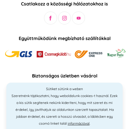
Csatlakozz a közösségi hálózatokhoz is
Együttműködünk megbízható szállítókkal
Biztonságos üzletben vásárol
Sütiket sütünk a weben
Szeretnénk tájékoztatni, hogy weboldalunk cookies-t használ. Ezek
a kis sütik segítenek nekünk kideríteni, hogy mit szeret és mi
érdekel, így javíthatjuk az oldalunkon szerzett tapasztalait. Ha
jobban érdekel, és szereti a hosszú olvasást, a láblécben egy
csomó linket talál
információval
.