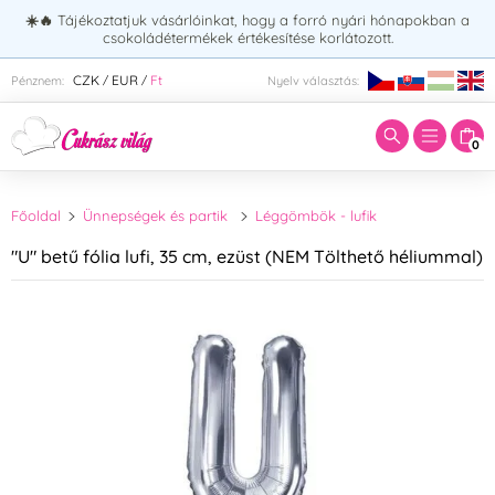
☀️🔥
Tájékoztatjuk vásárlóinkat, hogy a forró nyári hónapokban a
csokoládétermékek értékesítése korlátozott.
Adja meg a keresett kifejezést:
CZK
EUR
Ft
Pénznem:
Nyelv választás:
/
/
0
Főoldal
Ünnepségek és partik
Léggömbök - lufik
"U" betű fólia lufi, 35 cm, ezüst (NEM Tölthető héliummal)