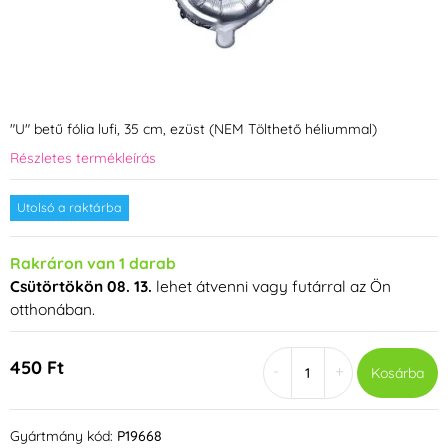
"U" betű fólia lufi, 35 cm, ezüst (NEM Tölthető héliummal)
Részletes termékleírás
Utolsó a raktárba
Rakráron van 1 darab
Csütörtökön 08. 13.
lehet átvenni vagy futárral az Ön
otthonában.
450 Ft
-
+
Kosárba
Gyártmány kód:
P19668