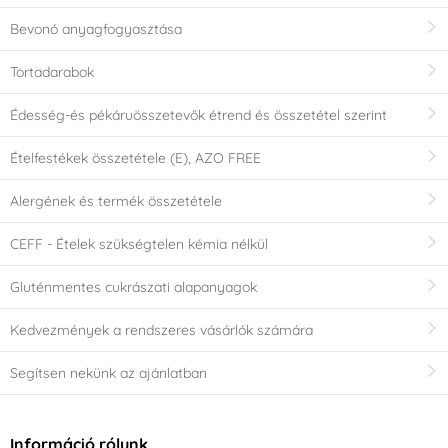
Bevonó anyagfogyasztása
Tortadarabok
Édesség-és pékáruösszetevők étrend és összetétel szerint
Ételfestékek összetétele (E), AZO FREE
Alergének és termék összetétele
CEFF - Ételek szükségtelen kémia nélkül
Gluténmentes cukrászati alapanyagok
Kedvezmények a rendszeres vásárlók számára
Segítsen nekünk az ajánlatban
Információ rólunk