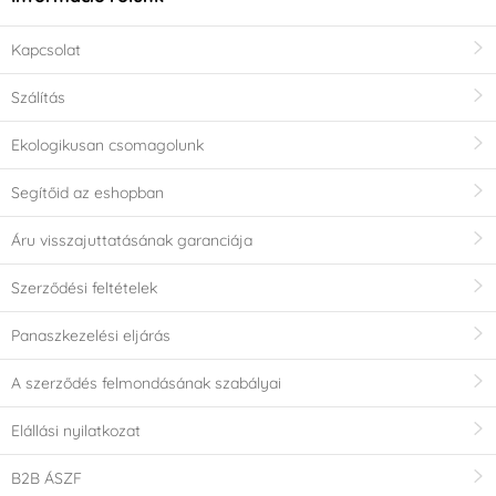
Kapcsolat
Szálítás
Ekologikusan csomagolunk
Segítőid az eshopban
Áru visszajuttatásának garanciája
Szerződési feltételek
Panaszkezelési eljárás
A szerződés felmondásának szabályai
Elállási nyilatkozat
B2B ÁSZF