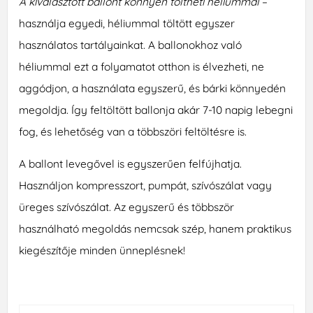
A kiválasztott ballont könnyen töltheti héliummal
–
használja egyedi, héliummal töltött egyszer
használatos tartályainkat. A ballonokhoz való
héliummal ezt a folyamatot otthon is élvezheti, ne
aggódjon, a használata egyszerű, és bárki könnyedén
megoldja. Így feltöltött ballonja akár 7-10 napig lebegni
fog, és lehetőség van a többszöri feltöltésre is.
A ballont levegővel is egyszerűen felfújhatja.
Használjon kompresszort, pumpát, szívószálat vagy
üreges szívószálat. Az egyszerű és többször
használható megoldás nemcsak szép, hanem praktikus
kiegészítője minden ünneplésnek!