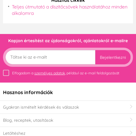
Hasznos cikkek
Teljes útmutató a díszítőcsövek használatához minden
alkalomra
Kapjon értesítést az újdonságokról, ajánlatokról e-mailre
Bejelentkezni
Elfogadom a
személyes adatok
, például az e-mail feldolgozását
Hasznos információk
Gyakran ismételt kérdések és válaszok
Blog, receptek, utasítások
Letöltéshez