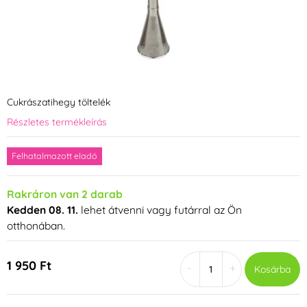
Cukrászatihegy töltelék
Részletes termékleírás
Felhatalmazott eladó
Rakráron van 2 darab
Kedden 08. 11.
lehet átvenni vagy futárral az Ön
otthonában.
1 950 Ft
-
+
Kosárba