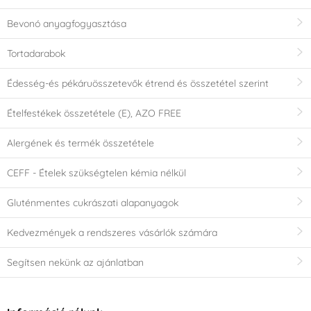
Bevonó anyagfogyasztása
Tortadarabok
Édesség-és pékáruösszetevők étrend és összetétel szerint
Ételfestékek összetétele (E), AZO FREE
Alergének és termék összetétele
CEFF - Ételek szükségtelen kémia nélkül
Gluténmentes cukrászati alapanyagok
Kedvezmények a rendszeres vásárlók számára
Segítsen nekünk az ajánlatban