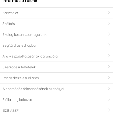
Információ rólunk
Kapcsolat
Szálítás
Ekologikusan csomagolunk
Segítőid az eshopban
Áru visszajuttatásának garanciája
Szerződési feltételek
Panaszkezelési eljárás
A szerződés felmondásának szabályai
Elállási nyilatkozat
B2B ÁSZF