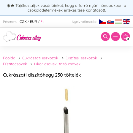
☀️🔥
Tájékoztatjuk vásárlóinkat, hogy a forró nyári hónapokban a
csokoládétermékek értékesítése korlátozott.
Adja meg a keresett kifejezést:
CZK
EUR
Ft
Pénznem:
Nyelv választás:
/
/
0
Főoldal
Cukrászati eszközök
Diszítési eszközök
Díszítőcsövek
Likőr csövek, töltő csövek
Cukrászati díszítőhegy 230 töltelék