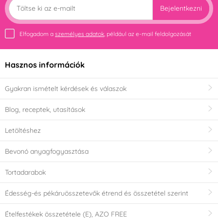
Bejelentkezni
Elfogadom a
személyes adatok
, például az e-mail feldolgozását
Hasznos információk
Gyakran ismételt kérdések és válaszok
Blog, receptek, utasítások
Letöltéshez
Bevonó anyagfogyasztása
Tortadarabok
Édesség-és pékáruösszetevők étrend és összetétel szerint
Ételfestékek összetétele (E), AZO FREE