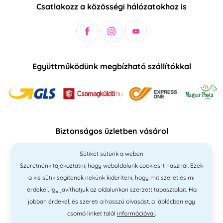
Csatlakozz a közösségi hálózatokhoz is
Együttműködünk megbízható szállítókkal
Biztonságos üzletben vásárol
Sütiket sütünk a weben
Szeretnénk tájékoztatni, hogy weboldalunk cookies-t használ. Ezek
a kis sütik segítenek nekünk kideríteni, hogy mit szeret és mi
érdekel, így javíthatjuk az oldalunkon szerzett tapasztalait. Ha
jobban érdekel, és szereti a hosszú olvasást, a láblécben egy
csomó linket talál
információval
.