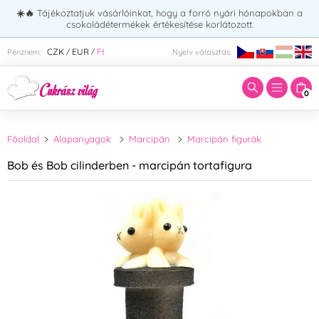
☀️🔥
Tájékoztatjuk vásárlóinkat, hogy a forró nyári hónapokban a
csokoládétermékek értékesítése korlátozott.
Adja meg a keresett kifejezést:
CZK
EUR
Ft
Pénznem:
Nyelv választás:
/
/
0
Főoldal
Alapanyagok
Marcipán
Marcipán figurák
Bob és Bob cilinderben - marcipán tortafigura