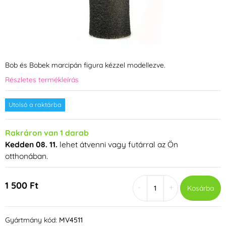
Bob és Bobek marcipán figura kézzel modellezve.
Részletes termékleírás
Utolsó a raktárba
Rakráron van 1 darab
Kedden 08. 11.
lehet átvenni vagy futárral az Ön
otthonában.
1 500 Ft
-
+
Kosárba
Gyártmány kód:
MV4511