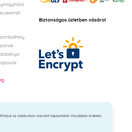
yíregyháza
Kecskemét
Biztonságos üzletben vásárol
zombathely
zolnok
atabánya
aposvár
70
íthatjuk az oldalunkon szerzett tapasztalait. Ha jobban érdekel,