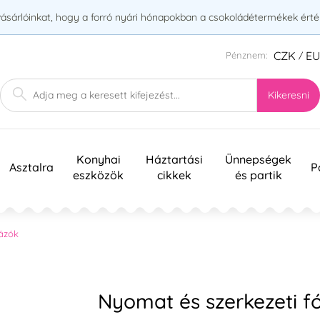
vásárlóinkat, hogy a forró nyári hónapokban a csokoládétermékek érték
CZK
E
Pénznem:
/
Kikeresni
Konyhai
Háztartási
Ünnepségek
Asztalra
P
eszközök
cikkek
és partik
ázók
Nyomat és szerkezeti fó