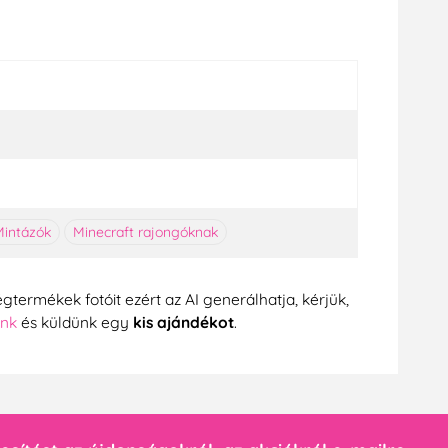
Mintázók
Minecraft rajongóknak
gtermékek fotóit ezért az AI generálhatja, kérjük,
ünk
és küldünk egy
kis ajándékot
.