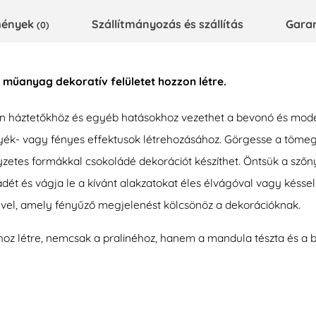
emények
Szállítmányozás és szállítás
Gara
(0)
gy műanyag dekoratív felületet hozzon létre.
 háztetőkhöz és egyéb hatásokhoz vezethet a bevonó és model
nyék- vagy fényes effektusok létrehozásához. Görgesse a tömeg
gyzetes formákkal csokoládé dekorációt készíthet. Öntsük a szőn
ádét és vágja le a kívánt alakzatokat éles élvágóval vagy késse
vel, amely fényűző megjelenést kölcsönöz a dekorációknak.
t hoz létre, nemcsak a pralinéhoz, hanem a mandula tészta és a