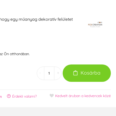
l, hogy egy műanyag dekoratív felületet
 az Ön otthonában.
Kosárba
-
+
Kedvelt áruban
a kedvencek közé
Érdekli valami?
n