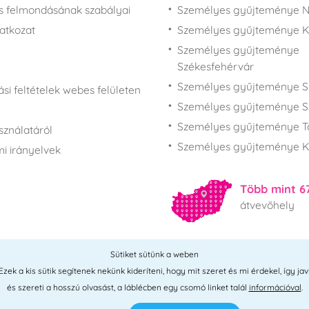
s felmondásának szabályai
Személyes gyűjteménye N
latkozat
Személyes gyűjteménye 
Személyes gyűjteménye
Székesfehérvár
Személyes gyűjteménye S
si feltételek webes felületen
Személyes gyűjteménye S
Személyes gyűjteménye T
sználatáról
Személyes gyűjteménye K
i irányelvek
Több mint 6
átvevőhely
Sütiket sütünk a weben
Összes hely
ek a kis sütik segítenek nekünk kideríteni, hogy mit szeret és mi érdekel, így jav
és szereti a hosszú olvasást, a láblécben egy csomó linket talál
információval
.