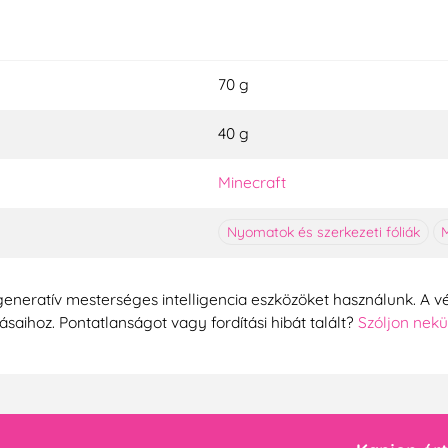
70 g
40 g
Minecraft
Nyomatok és szerkezeti fóliák
generatív mesterséges intelligencia eszközöket használunk. A vé
tásaihoz. Pontatlanságot vagy fordítási hibát talált?
Szóljon nek