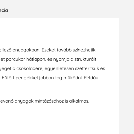
ncia
lező anyagokban. Ezeket tovább színezhetik
et porcukor hátlapon, és nyomja a strukturált
yeget a csokoládére, egyenletesen szétterítsük és
l. Fűtött pengékkel jobban fog működni. Például
 bevonó anyagok mintázásához is alkalmas.