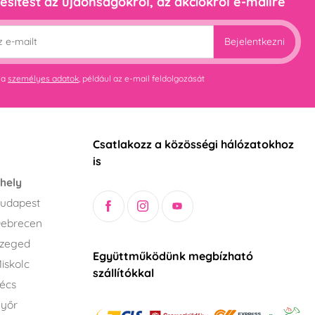
esítést az újdonságokról, az akciókról e-mailre
Bejelentkezni
 a
személyes adatok
, például az e-mail feldolgozását
Csatlakozz a közösségi hálózatokhoz
is
hely
udapest
Debrecen
Szeged
Együttműködünk megbízható
iskolc
szállítókkal
écs
Győr