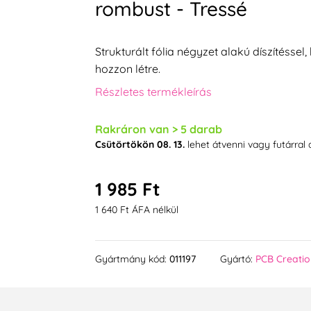
rombust - Tressé
Strukturált fólia négyzet alakú díszítésse
hozzon létre.
Részletes termékleírás
Rakráron van > 5 darab
Csütörtökön 08. 13.
lehet átvenni vagy futárral
1 985 Ft
1 640 Ft ÁFA nélkül
Gyártmány kód:
011197
Gyártó:
PCB Creatio