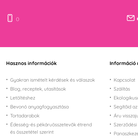
()
Hasznos információk
Információ 
Gyakran ismételt kérdések és válaszok
Kapcsolat
Blog, receptek, utasítások
Szálítás
Letöltéshez
Ekologiku
Bevonó anyagfogyasztása
Segítőid a
Tortadarabok
Áru vissza
Édesség-és pékáruösszetevők étrend
Szerződési 
és összetétel szerint
Panaszkezel