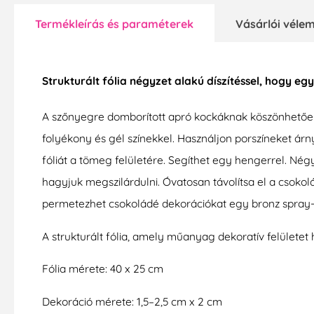
Termékleírás és paraméterek
Vásárlói vél
Strukturált fólia négyzet alakú díszítéssel, hogy e
A szőnyegre domborított apró kockáknak köszönhetően
folyékony és gél színekkel. Használjon porszíneket ár
fóliát a tömeg felületére. Segíthet egy hengerrel. Né
hagyjuk megszilárdulni. Óvatosan távolítsa el a csokol
permetezhet csokoládé dekorációkat egy bronz spray-
A strukturált fólia, amely műanyag dekoratív felülete
Fólia mérete: 40 x 25 cm
Dekoráció mérete: 1,5–2,5 cm x 2 cm