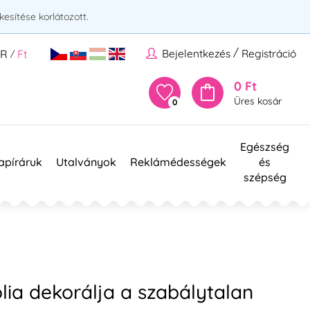
esítése korlátozott.
/
Bejelentkezés
Registráció
UR
Ft
/
0 Ft
Üres kosár
0
Egészség
apíráruk
Utalványok
Reklámédességek
és
szépség
lia dekorálja a szabálytalan