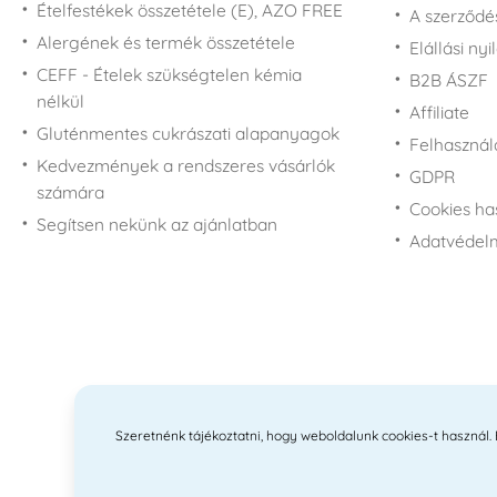
Ételfestékek összetétele (E), AZO FREE
A szerződé
Alergének és termék összetétele
Elállási nyi
CEFF - Ételek szükségtelen kémia
B2B ÁSZF
nélkül
Affiliate
Gluténmentes cukrászati alapanyagok
Felhasználá
Kedvezmények a rendszeres vásárlók
GDPR
számára
Cookies ha
Segítsen nekünk az ajánlatban
Adatvédelm
Szeretnénk tájékoztatni, hogy weboldalunk cookies-t használ. Ez