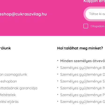
Kapjon ért
eshop@cukraszvilag.hu
Elfogadom
rólunk
Hol találhat meg minket?
Minden személyes átvevő
Személyes gyűjteménye B
san csomagolunk
Személyes gyűjteménye 
z eshopban
Személyes gyűjteménye 
juttatásának garanciája
Személyes gyűjteménye M
feltételek
Személyes gyűjteménye P
ési eljárás
Személyes gyűjteménye 