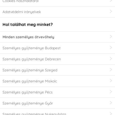
Cookies használatáról
Adatvédelmi irányelvek
Hol találhat meg minket?
Minden személyes átvevőhely
Személyes gyűjteménye Budapest
Személyes gyűjteménye Debrecen
Személyes gyűjteménye Szeged
Személyes gyűjteménye Miskolc
Személyes gyűjteménye Pécs
Személyes gyűjteménye Győr
Személyes gyűjteménye Nyíregyháza