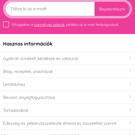
Bejelentkezni
Elfogadom a
személyes adatok
, például az e-mail feldolgozását
Hasznos információk
Gyakran ismételt kérdések és válaszok
Blog, receptek, utasítások
Letöltéshez
Bevonó anyagfogyasztása
Tortadarabok
Édesség-és pékáruösszetevők étrend és összetétel szerint