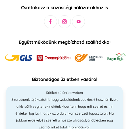
Csatlakozz a közösségi hálózatokhoz is
Együttműködünk megbízható szállítókkal
Biztonságos üzletben vásárol
Sütiket sütünk a weben
Szeretnénk tájékoztatni, hogy weboldalunk cookies-t használ. Ezek
a kis sütik segítenek nekünk kideríteni, hogy mit szeret és mi
érdekel, így javíthatjuk az oldalunkon szerzett tapasztalait. Ha
jobban érdekel, és szereti a hosszú olvasást, a láblécben egy
csomó linket talál
információval
.