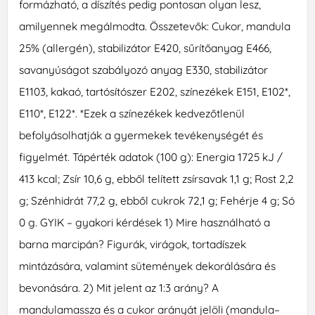
formázható, a díszítés pedig pontosan olyan lesz,
amilyennek megálmodta. Összetevők: Cukor, mandula
25% (allergén), stabilizátor E420, sűrítőanyag E466,
savanyúságot szabályozó anyag E330, stabilizátor
E1103, kakaó, tartósítószer E202, színezékek E151, E102*,
E110*, E122*. *Ezek a színezékek kedvezőtlenül
befolyásolhatják a gyermekek tevékenységét és
figyelmét. Tápérték adatok (100 g): Energia 1725 kJ /
413 kcal; Zsír 10,6 g, ebből telített zsírsavak 1,1 g; Rost 2,2
g; Szénhidrát 77,2 g, ebből cukrok 72,1 g; Fehérje 4 g; Só
0 g. GYIK – gyakori kérdések 1) Mire használható a
barna marcipán? Figurák, virágok, tortadíszek
mintázására, valamint sütemények dekorálására és
bevonására. 2) Mit jelent az 1:3 arány? A
mandulamassza és a cukor arányát jelöli (mandula–