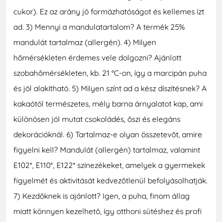
cukor). Ez az arány jó formázhatóságot és kellemes ízt
ad. 3) Mennyi a mandulatartalom? A termék 25%
mandulát tartalmaz (allergén). 4) Milyen
hőmérsékleten érdemes vele dolgozni? Ajánlott
szobahőmérsékleten, kb. 21 °C-on, így a marcipán puha
és jól alakítható. 5) Milyen színt ad a kész díszítésnek? A
kakaótól természetes, mély barna árnyalatot kap, ami
különösen jól mutat csokoládés, őszi és elegáns
dekorációknál. 6) Tartalmaz-e olyan összetevőt, amire
figyelni kell? Mandulát (allergén) tartalmaz, valamint
E102*, E110*, E122* színezékeket, amelyek a gyermekek
figyelmét és aktivitását kedvezőtlenül befolyásolhatják.
7) Kezdőknek is ajánlott? Igen, a puha, finom állag
miatt könnyen kezelhető, így otthoni sütéshez és profi