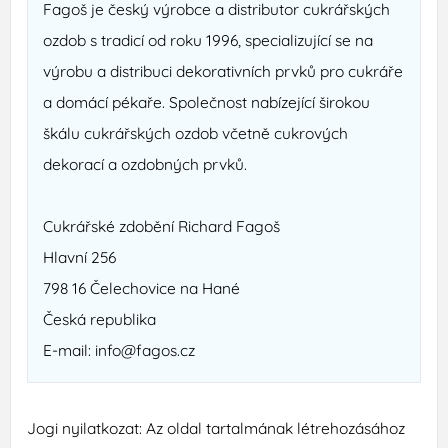
Fagoš je český výrobce a distributor cukrářských
ozdob s tradicí od roku 1996, specializující se na
výrobu a distribuci dekorativních prvků pro cukráře
a domácí pékaře. Společnost nabízející širokou
škálu cukrářských ozdob včetně cukrových
dekorací a ozdobných prvků.
Cukrářské zdobění Richard Fagoš
Hlavní 256
798 16 Čelechovice na Hané
Česká republika
E-mail: info@fagos.cz
Jogi nyilatkozat: Az oldal tartalmának létrehozásához