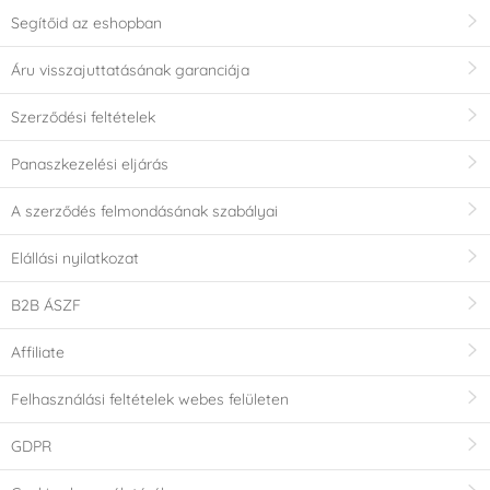
Segítőid az eshopban
Áru visszajuttatásának garanciája
Szerződési feltételek
Panaszkezelési eljárás
A szerződés felmondásának szabályai
Elállási nyilatkozat
B2B ÁSZF
Affiliate
Felhasználási feltételek webes felületen
GDPR