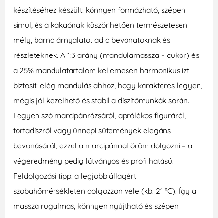
készítéséhez készült: könnyen formázható, szépen
simul, és a kakaónak köszönhetően természetesen
mély, barna árnyalatot ad a bevonatoknak és
részleteknek. A 1:3 arány (mandulamassza – cukor) és
a 25% mandulatartalom kellemesen harmonikus ízt
biztosít: elég mandulás ahhoz, hogy karakteres legyen,
mégis jól kezelhető és stabil a díszítőmunkák során.
Legyen szó marcipánrózsáról, aprólékos figuráról,
tortadíszről vagy ünnepi sütemények elegáns
bevonásáról, ezzel a marcipánnal öröm dolgozni – a
végeredmény pedig látványos és profi hatású.
Feldolgozási tipp: a legjobb állagért
szobahőmérsékleten dolgozzon vele (kb. 21 °C). Így a
massza rugalmas, könnyen nyújtható és szépen