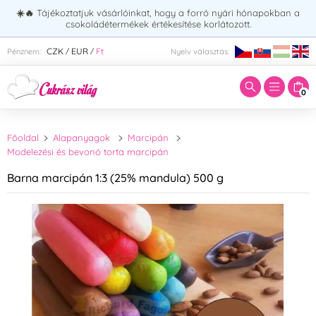
☀️🔥
Tájékoztatjuk vásárlóinkat, hogy a forró nyári hónapokban a
csokoládétermékek értékesítése korlátozott.
Adja meg a keresett kifejezést:
CZK
EUR
Ft
Pénznem:
Nyelv választás:
/
/
0
Főoldal
Alapanyagok
Marcipán
Modelezési és bevonó torta marcipán
Barna marcipán 1:3 (25% mandula) 500 g