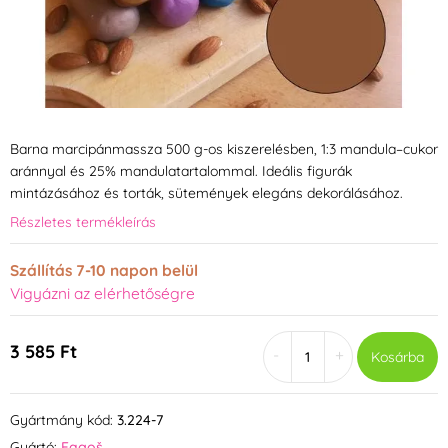
Barna marcipánmassza 500 g-os kiszerelésben, 1:3 mandula–cukor
aránnyal és 25% mandulatartalommal. Ideális figurák
mintázásához és torták, sütemények elegáns dekorálásához.
Részletes termékleírás
Szállítás 7-10 napon belül
Vigyázni az elérhetőségre
3 585 Ft
-
+
Kosárba
Gyártmány kód:
3.224-7
Gyártó:
Fagoš