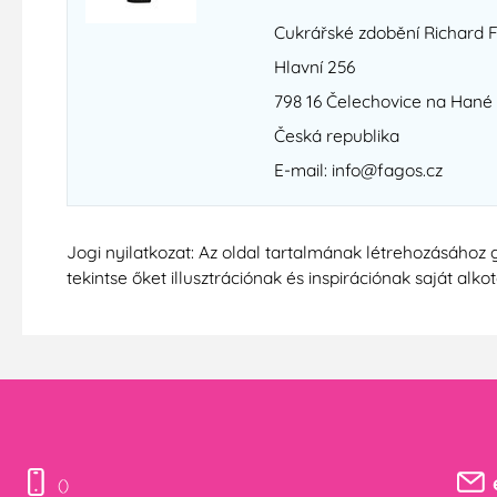
Cukrářské zdobění Richard 
Hlavní 256
798 16 Čelechovice na Hané
Česká republika
E-mail: info@fagos.cz
Jogi nyilatkozat: Az oldal tartalmának létrehozásához 
tekintse őket illusztrációnak és inspirációnak saját alko
()