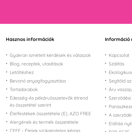
Hasznos információk
Információ 
Gyakran ismételt kérdések és válaszok
Kapcsolat
Blog, receptek, utasítások
Szálítás
Letöltéshez
Ekologiku
Bevonó anyagfogyasztása
Segítőid a
Tortadarabok
Áru vissza
Édesség-és pékáruösszetevők étrend
Szerződési 
és összetétel szerint
Panaszkezel
Ételfestékek összetétele (E), AZO FREE
A szerződé
Alergének és termék összetétele
Elállási nyi
CEFF - Ételek szükségtelen kémia
B2B ÁSZF