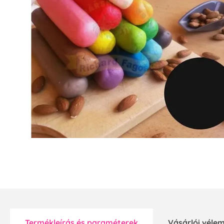
Termékleírás és paraméterek
Vásárlói vél