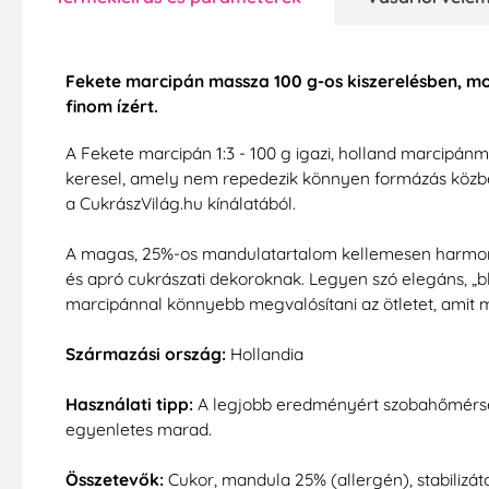
Fekete marcipán massza 100 g-os kiszerelésben, m
finom ízért.
A Fekete marcipán 1:3 - 100 g igazi, holland marcipán
keresel, amely nem repedezik könnyen formázás közben,
a CukrászVilág.hu kínálatából.
A magas, 25%-os mandulatartalom kellemesen harmoniku
és apró cukrászati dekoroknak. Legyen szó elegáns, „bla
marcipánnal könnyebb megvalósítani az ötletet, amit
Származási ország:
Hollandia
Használati tipp:
A legjobb eredményért szobahőmérsékl
egyenletes marad.
Összetevők:
Cukor, mandula 25% (allergén), stabilizáto