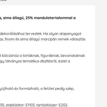
s, sima állagú, 25% mandulatartalommal a
k dekorálásához terveztek. Ha olyan alapanyagot
as, finom és sima állagú marcipán remek választás
 kölcsönöz a tortáknak, figuráknak, bevonatoknak
gy látványos tematikus díszítésről, ezzel a
tható és formázható, a felület pedig szép,
stabilizátor: E1103, tartósítószer: E202.