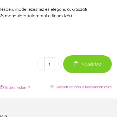
lésben, modellezéshez és elegáns cukrászati
5% mandulatartalommal a finom ízért.
Kosárba
-
+
Kedvelt áruban
a kedvencek közé
Érdekli valami?
ncia