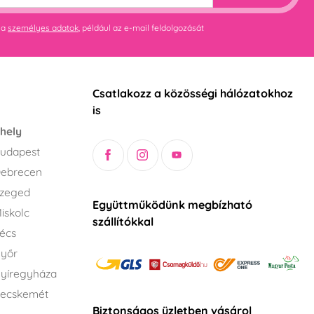
 a
személyes adatok
, például az e-mail feldolgozását
Csatlakozz a közösségi hálózatokhoz
is
hely
udapest
Debrecen
Szeged
Együttműködünk megbízható
iskolc
szállítókkal
écs
Győr
yíregyháza
Kecskemét
Biztonságos üzletben vásárol