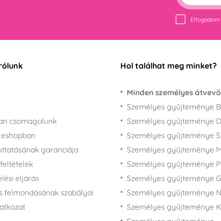
Elfogadom
rólunk
Hol találhat meg minket?
Minden személyes átvevő
Személyes gyűjteménye B
san csomagolunk
Személyes gyűjteménye 
z eshopban
Személyes gyűjteménye 
juttatásának garanciája
Személyes gyűjteménye M
feltételek
Személyes gyűjteménye P
ési eljárás
Személyes gyűjteménye 
s felmondásának szabályai
Személyes gyűjteménye N
latkozat
Személyes gyűjteménye 
Személyes gyűjteménye