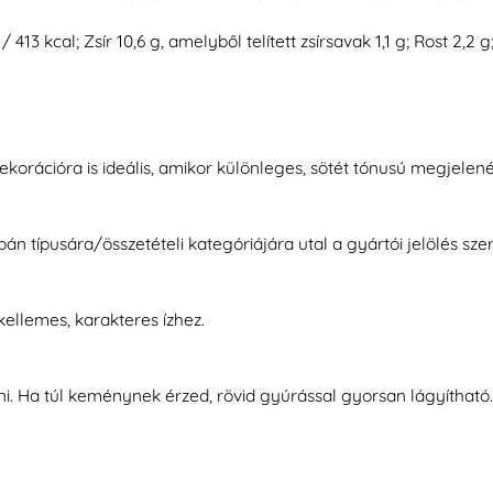
413 kcal; Zsír 10,6 g, amelyből telített zsírsavak 1,1 g; Rost 2,2 
ekorációra is ideális, amikor különleges, sötét tónusú megjelené
 típusára/összetételi kategóriájára utal a gyártói jelölés szeri
ellemes, karakteres ízhez.
. Ha túl keménynek érzed, rövid gyúrással gyorsan lágyítható.