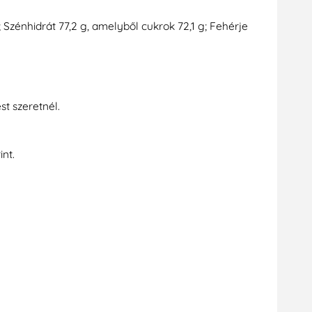
g; Szénhidrát 77,2 g, amelyből cukrok 72,1 g; Fehérje
st szeretnél.
nt.