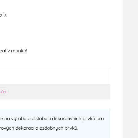
 is.
reatív munka!
pán
se na výrobu a distribuci dekorativních prvků pro
krových dekorací a ozdobných prvků.