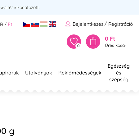
esítése korlátozott.
/
Bejelentkezés
Registráció
UR
Ft
/
0 Ft
Üres kosár
0
Egészség
apíráruk
Utalványok
Reklámédességek
és
szépség
00 g