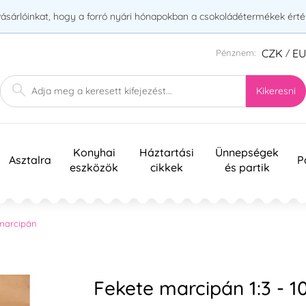
vásárlóinkat, hogy a forró nyári hónapokban a csokoládétermékek érték
CZK
E
Pénznem:
/
Kikeresni
Konyhai
Háztartási
Ünnepségek
Asztalra
P
eszközök
cikkek
és partik
 marcipán
Fekete marcipán 1:3 - 1