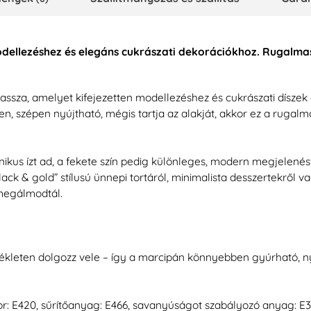
odellezéshez és elegáns cukrászati dekorációkhoz. Rugalma
massza, amelyet kifejezetten modellezéshez és cukrászati dísze
 szépen nyújtható, mégis tartja az alakját, akkor ez a rugalm
s ízt ad, a fekete szín pedig különleges, modern megjelenést
ck & gold” stílusú ünnepi tortáról, minimalista desszertekről va
 megálmodtál.
eten dolgozz vele – így a marcipán könnyebben gyúrható, nyúj
r: E420, sűrítőanyag: E466, savanyúságot szabályozó anyag: E330, 