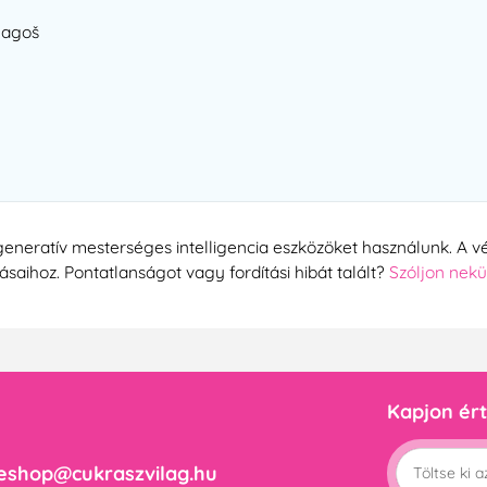
Fagoš
generatív mesterséges intelligencia eszközöket használunk. A vé
tásaihoz. Pontatlanságot vagy fordítási hibát talált?
Szóljon nek
Kapjon ért
eshop@cukraszvilag.hu