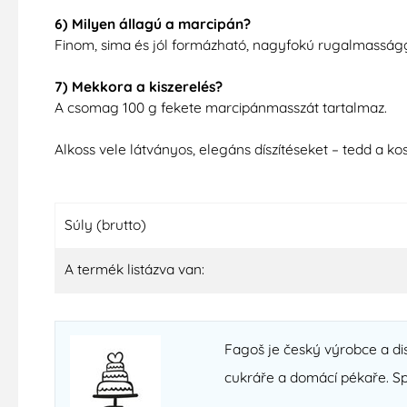
6) Milyen állagú a marcipán?
Finom, sima és jól formázható, nagyfokú rugalmasságga
7) Mekkora a kiszerelés?
A csomag 100 g fekete marcipánmasszát tartalmaz.
Alkoss vele látványos, elegáns díszítéseket – tedd a k
Súly (brutto)
A termék listázva van:
Fagoš je český výrobce a dist
cukráře a domácí pékaře. Sp