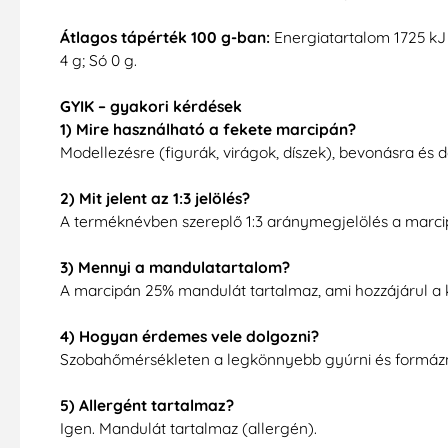
Átlagos tápérték 100 g-ban:
Energiatartalom 1725 kJ / 
4 g; Só 0 g.
GYIK – gyakori kérdések
1) Mire használható a fekete marcipán?
Modellezésre (figurák, virágok, díszek), bevonásra és d
2) Mit jelent az 1:3 jelölés?
A terméknévben szereplő 1:3 aránymegjelölés a marcipán
3) Mennyi a mandulatartalom?
A marcipán 25% mandulát tartalmaz, ami hozzájárul a k
4) Hogyan érdemes vele dolgozni?
Szobahőmérsékleten a legkönnyebb gyúrni és formázni
5) Allergént tartalmaz?
Igen. Mandulát tartalmaz (allergén).