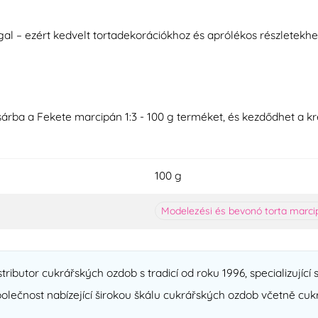
l – ezért kedvelt tortadekorációkhoz és aprólékos részletekhez
osárba a Fekete marcipán 1:3 - 100 g terméket, és kezdődhet a k
100 g
Modelezési és bevonó torta marci
ributor cukrářských ozdob s tradicí od roku 1996, specializující 
olečnost nabízející širokou škálu cukrářských ozdob včetně cu