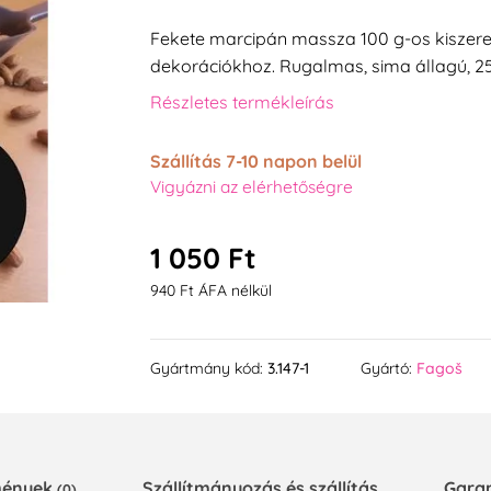
Fekete marcipán massza 100 g-os kiszere
dekorációkhoz. Rugalmas, sima állagú, 2
Részletes termékleírás
Szállítás 7-10 napon belül
Vigyázni az elérhetőségre
1 050 Ft
940 Ft ÁFA nélkül
Gyártmány kód:
3.147-1
Gyártó:
Fagoš
emények
Szállítmányozás és szállítás
Gara
(0)