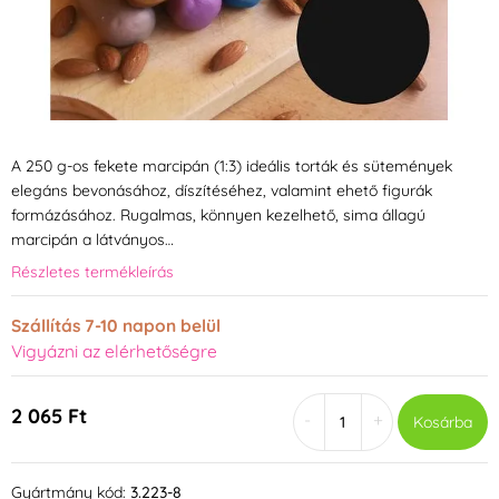
A 250 g-os fekete marcipán (1:3) ideális torták és sütemények
elegáns bevonásához, díszítéséhez, valamint ehető figurák
formázásához. Rugalmas, könnyen kezelhető, sima állagú
marcipán a látványos…
Részletes termékleírás
Szállítás 7-10 napon belül
Vigyázni az elérhetőségre
2 065 Ft
-
+
Kosárba
Gyártmány kód:
3.223-8