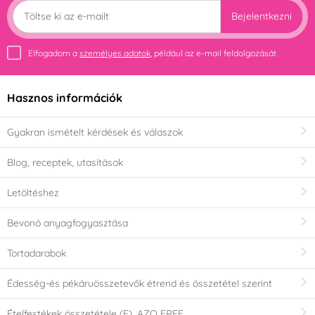
Bejelentkezni
Elfogadom a
személyes adatok
, például az e-mail feldolgozását
Hasznos információk
Gyakran ismételt kérdések és válaszok
Blog, receptek, utasítások
Letöltéshez
Bevonó anyagfogyasztása
Tortadarabok
Édesség-és pékáruösszetevők étrend és összetétel szerint
Ételfestékek összetétele (E), AZO FREE