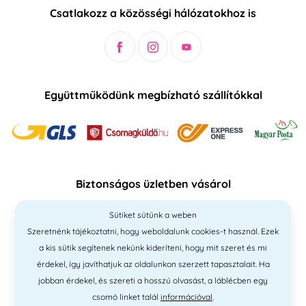
Csatlakozz a közösségi hálózatokhoz is
Együttműködünk megbízható szállítókkal
Biztonságos üzletben vásárol
Sütiket sütünk a weben
Szeretnénk tájékoztatni, hogy weboldalunk cookies-t használ. Ezek
a kis sütik segítenek nekünk kideríteni, hogy mit szeret és mi
érdekel, így javíthatjuk az oldalunkon szerzett tapasztalait. Ha
jobban érdekel, és szereti a hosszú olvasást, a láblécben egy
csomó linket talál
információval
.