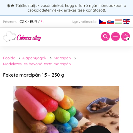
☀️🔥
Tájékoztatjuk vásárlóinkat, hogy a forró nyári hónapokban a
csokoládétermékek értékesítése korlátozott.
Adja meg a keresett kifejezést:
CZK
EUR
Ft
Pénznem:
Nyelv választás:
/
/
0
Főoldal
Alapanyagok
Marcipán
Modelezési és bevonó torta marcipán
Fekete marcipán 1:3 – 250 g