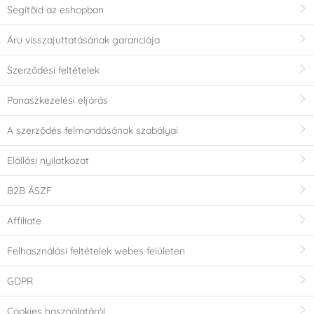
Segítőid az eshopban
Áru visszajuttatásának garanciája
Szerződési feltételek
Panaszkezelési eljárás
A szerződés felmondásának szabályai
Elállási nyilatkozat
B2B ÁSZF
Affiliate
Felhasználási feltételek webes felületen
GDPR
Cookies használatáról