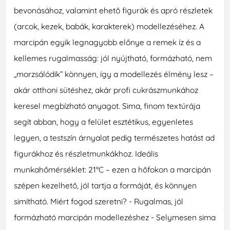
bevonásához, valamint ehető figurák és apró részletek
(arcok, kezek, babák, karakterek) modellezéséhez. A
marcipán egyik legnagyobb előnye a remek íz és a
kellemes rugalmasság: jól nyújtható, formázható, nem
„morzsálódik” könnyen, így a modellezés élmény lesz –
akár otthoni sütéshez, akár profi cukrászmunkához
keresel megbízható anyagot. Sima, finom textúrája
segít abban, hogy a felület esztétikus, egyenletes
legyen, a testszín árnyalat pedig természetes hatást ad
figurákhoz és részletmunkákhoz. Ideális
munkahőmérséklet: 21°C – ezen a hőfokon a marcipán
szépen kezelhető, jól tartja a formáját, és könnyen
simítható. Miért fogod szeretni? - Rugalmas, jól
formázható marcipán modellezéshez - Selymesen sima