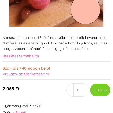
A testszínű marcipán 1:3 tökéletes választás torták bevonásához,
díszítéséhez és ehető figurák formázásához. Rugalmas, selymes
állaga szépen simítható, íze pedig igazán marcipános.
Részletes termékleírás
Szállítás 7-10 napon belül
Vigyázni az elérhetőségre
2 065 Ft
-
+
Kosárba
Gyártmány kód:
3.223-11
Gyártó:
Fagoš