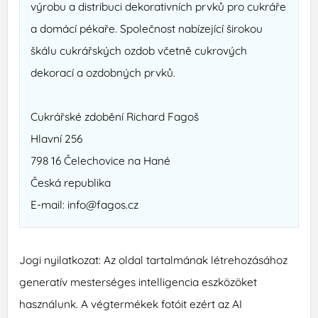
výrobu a distribuci dekorativních prvků pro cukráře
a domácí pékaře. Společnost nabízející širokou
škálu cukrářských ozdob včetně cukrových
dekorací a ozdobných prvků.
Cukrářské zdobění Richard Fagoš
Hlavní 256
798 16 Čelechovice na Hané
Česká republika
E-mail: info@fagos.cz
Jogi nyilatkozat: Az oldal tartalmának létrehozásához
generatív mesterséges intelligencia eszközöket
használunk. A végtermékek fotóit ezért az AI