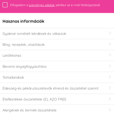
Elfogadom a
személyes adatok
, például az e-mail feldolgozását
Hasznos információk
Gyakran ismételt kérdések és válaszok
Blog, receptek, utasítások
Letöltéshez
Bevonó anyagfogyasztása
Tortadarabok
Édesség-és pékáruösszetevők étrend és összetétel szerint
Ételfestékek összetétele (E), AZO FREE
Alergének és termék összetétele