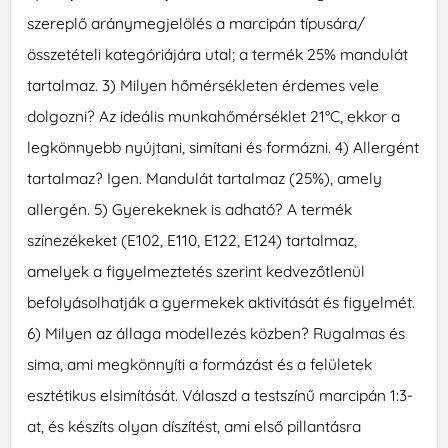
szereplő aránymegjelölés a marcipán típusára/
összetételi kategóriájára utal; a termék 25% mandulát
tartalmaz. 3) Milyen hőmérsékleten érdemes vele
dolgozni? Az ideális munkahőmérséklet 21°C, ekkor a
legkönnyebb nyújtani, simítani és formázni. 4) Allergént
tartalmaz? Igen. Mandulát tartalmaz (25%), amely
allergén. 5) Gyerekeknek is adható? A termék
színezékeket (E102, E110, E122, E124) tartalmaz,
amelyek a figyelmeztetés szerint kedvezőtlenül
befolyásolhatják a gyermekek aktivitását és figyelmét.
6) Milyen az állaga modellezés közben? Rugalmas és
sima, ami megkönnyíti a formázást és a felületek
esztétikus elsimítását. Válaszd a testszínű marcipán 1:3-
at, és készíts olyan díszítést, ami első pillantásra