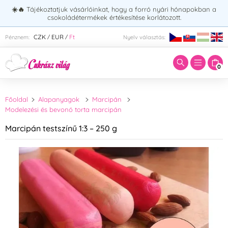
☀️🔥
Tájékoztatjuk vásárlóinkat, hogy a forró nyári hónapokban a
csokoládétermékek értékesítése korlátozott.
Adja meg a keresett kifejezést:
CZK
EUR
Ft
Pénznem:
Nyelv választás:
/
/
0
Főoldal
Alapanyagok
Marcipán
Modelezési és bevonó torta marcipán
Marcipán testszínű 1:3 – 250 g