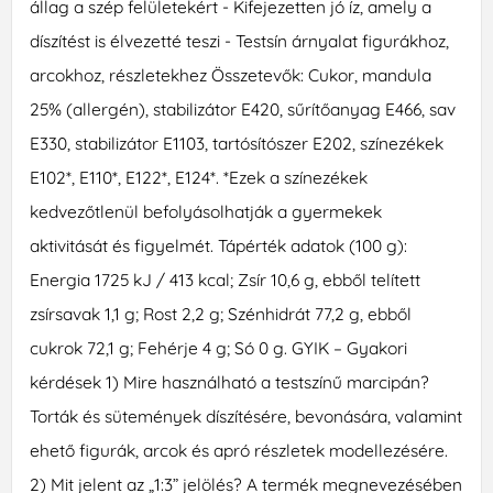
állag a szép felületekért - Kifejezetten jó íz, amely a
díszítést is élvezetté teszi - Testsín árnyalat figurákhoz,
arcokhoz, részletekhez Összetevők: Cukor, mandula
25% (allergén), stabilizátor E420, sűrítőanyag E466, sav
E330, stabilizátor E1103, tartósítószer E202, színezékek
E102*, E110*, E122*, E124*. *Ezek a színezékek
kedvezőtlenül befolyásolhatják a gyermekek
aktivitását és figyelmét. Tápérték adatok (100 g):
Energia 1725 kJ / 413 kcal; Zsír 10,6 g, ebből telített
zsírsavak 1,1 g; Rost 2,2 g; Szénhidrát 77,2 g, ebből
cukrok 72,1 g; Fehérje 4 g; Só 0 g. GYIK – Gyakori
kérdések 1) Mire használható a testszínű marcipán?
Torták és sütemények díszítésére, bevonására, valamint
ehető figurák, arcok és apró részletek modellezésére.
2) Mit jelent az „1:3” jelölés? A termék megnevezésében