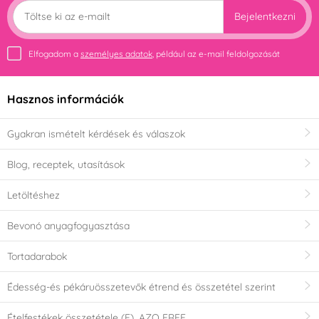
Bejelentkezni
Elfogadom a
személyes adatok
, például az e-mail feldolgozását
Hasznos információk
Gyakran ismételt kérdések és válaszok
Blog, receptek, utasítások
Letöltéshez
Bevonó anyagfogyasztása
Tortadarabok
Édesség-és pékáruösszetevők étrend és összetétel szerint
Ételfestékek összetétele (E), AZO FREE