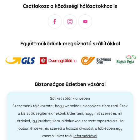
Csatlakozz a közösségi hálózatokhoz is
Együttműködünk megbízható szállítókkal
Biztonságos üzletben vásárol
Sütiket sütünk a weben
Szeretnénk tájékoztatni, hogy weboldalunk cookies-t használ. Ezek
a kis sütik segítenek nekünk kideríteni, hogy mit szeret és mi
érdekel, így javíthatjuk az oldalunkon szerzett tapasztalait. Ha
jobban érdekel, és szereti a hosszú olvasást, a láblécben egy
csomó linket talál
információval
.