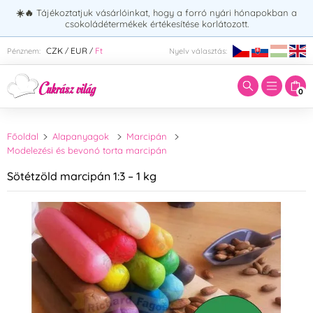
☀️🔥
Tájékoztatjuk vásárlóinkat, hogy a forró nyári hónapokban a
csokoládétermékek értékesítése korlátozott.
Adja meg a keresett kifejezést:
CZK
EUR
Ft
Pénznem:
Nyelv választás:
/
/
0
Főoldal
Alapanyagok
Marcipán
Modelezési és bevonó torta marcipán
Sötétzöld marcipán 1:3 – 1 kg