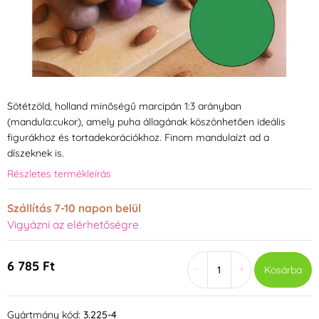
Sötétzöld, holland minőségű marcipán 1:3 arányban
(mandula:cukor), amely puha állagának köszönhetően ideális
figurákhoz és tortadekorációkhoz. Finom mandulaízt ad a
díszeknek is.
Részletes termékleírás
Szállítás 7-10 napon belül
Vigyázni az elérhetőségre
6 785 Ft
-
+
Kosárba
Gyártmány kód:
3.225-4