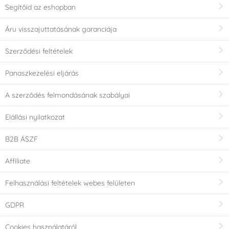
Segítőid az eshopban
Áru visszajuttatásának garanciája
Szerződési feltételek
Panaszkezelési eljárás
A szerződés felmondásának szabályai
Elállási nyilatkozat
B2B ÁSZF
Affiliate
Felhasználási feltételek webes felületen
GDPR
Cookies használatáról