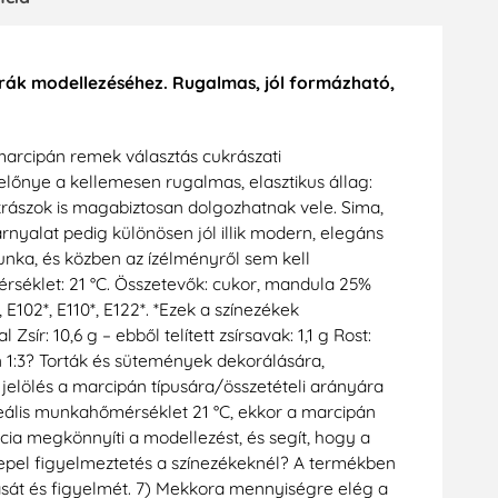
urák modellezéséhez. Rugalmas, jól formázható,
 marcipán remek választás cukrászati
lőnye a kellemesen rugalmas, elasztikus állag:
krászok is magabiztosan dolgozhatnak vele. Sima,
árnyalat pedig különösen jól illik modern, elegáns
unka, és közben az ízélményről sem kell
érséklet: 21 °C. Összetevők: cukor, mandula 25%
, E102*, E110*, E122*. *Ezek a színezékek
ír: 10,6 g – ebből telített zsírsavak: 1,1 g Rost:
án 1:3? Torták és sütemények dekorálására,
3 jelölés a marcipán típusára/összetételi arányára
deális munkahőmérséklet 21 °C, ekkor a marcipán
ncia megkönnyíti a modellezést, és segít, hogy a
repel figyelmeztetés a színezékeknél? A termékben
tását és figyelmét. 7) Mekkora mennyiségre elég a