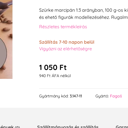
Szürke marcipán 1:3 arányban, 100 g-os k
és ehető figurák modellezéséhez. Rugalma
Részletes termékleírás
Szállítás 7-10 napon belül
Vigyázni az elérhetőségre
1 050 Ft
940 Ft ÁFA nélkül
Gyártmány kód:
3.147-11
Gyártó:
Fagoš
emények
Szállítmányozás és szállítás
Gara
(0)