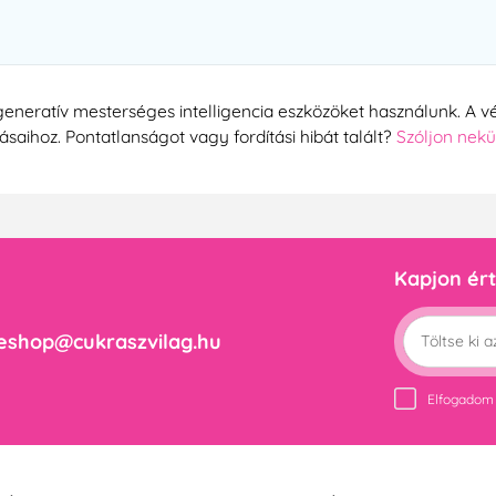
generatív mesterséges intelligencia eszközöket használunk. A vé
tásaihoz. Pontatlanságot vagy fordítási hibát talált?
Szóljon nek
Kapjon ért
eshop@cukraszvilag.hu
Elfogadom