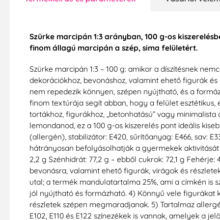
Szürke marcipán 1:3 arányban, 100 g-os kiszerelésb
finom állagú marcipán a szép, sima felületért.
Szürke marcipán 1:3 – 100 g: amikor a díszítésnek nemc
dekorációkhoz, bevonáshoz, valamint ehető figurák és
nem repedezik könnyen, szépen nyújtható, és a formázá
finom textúrája segít abban, hogy a felület esztétikus,
tortákhoz, figurákhoz, „betonhatású” vagy minimalista
lemondanod, ez a 100 g-os kiszerelés pont ideális kise
(allergén), stabilizátor: E420, sűrítőanyag: E466, sav: E3
hátrányosan befolyásolhatják a gyermekek aktivitását és f
2,2 g Szénhidrát: 77,2 g – ebből cukrok: 72,1 g Fehérje
bevonásra, valamint ehető figurák, virágok és részletek
utal; a termék mandulatartalma 25%, ami a címkén is 
jól nyújtható és formázható. 4) Könnyű vele figurákat k
részletek szépen megmaradjanak. 5) Tartalmaz allergén
E102, E110 és E122 színezékek is vannak, amelyek a jel