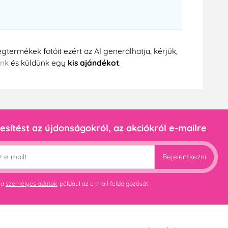
gtermékek fotóit ezért az AI generálhatja, kérjük,
ünk
és küldünk egy
kis ajándékot
.
esítést az újdonságokról, az akciókról e-mailre
Bejelentkezni
 a
személyes adatok
, például az e-mail feldolgozását