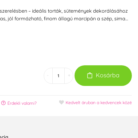
iszerelésben – ideális torták, sütemények dekorálásához
s, jól formázható, finom állagú marcipán a szép, sima…
Kosárba
-
+
Kedvelt áruban
a kedvencek közé
Érdekli valami?
ncia