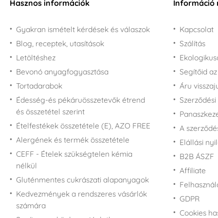
Hasznos információk
Információ 
Gyakran ismételt kérdések és válaszok
Kapcsolat
Blog, receptek, utasítások
Szálítás
Letöltéshez
Ekologiku
Bevonó anyagfogyasztása
Segítőid a
Tortadarabok
Áru vissza
Édesség-és pékáruösszetevők étrend
Szerződési 
és összetétel szerint
Panaszkezel
Ételfestékek összetétele (E), AZO FREE
A szerződé
Alergének és termék összetétele
Elállási nyi
CEFF - Ételek szükségtelen kémia
B2B ÁSZF
nélkül
Affiliate
Gluténmentes cukrászati alapanyagok
Felhasználá
Kedvezmények a rendszeres vásárlók
GDPR
számára
Cookies ha