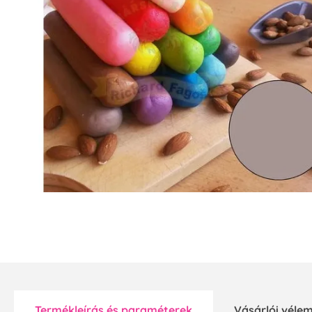
Termékleírás és paraméterek
Vásárlói vél