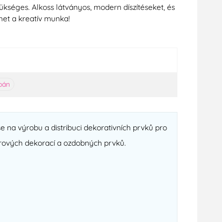
kséges. Alkoss látványos, modern díszítéseket, és
het a kreatív munka!
pán
se na výrobu a distribuci dekorativních prvků pro
krových dekorací a ozdobných prvků.