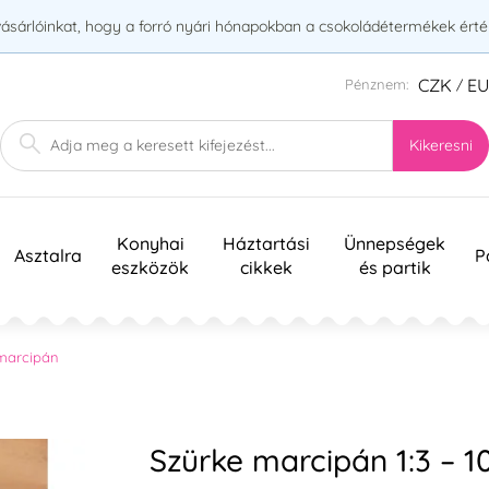
vásárlóinkat, hogy a forró nyári hónapokban a csokoládétermékek érték
CZK
E
Pénznem:
/
Kikeresni
Konyhai
Háztartási
Ünnepségek
Asztalra
P
eszközök
cikkek
és partik
 marcipán
Szürke marcipán 1:3 – 1