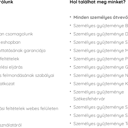
rólunk
Hol találhat meg minket?
Minden személyes átvevő
Személyes gyűjteménye B
san csomagolunk
Személyes gyűjteménye 
z eshopban
Személyes gyűjteménye 
juttatásának garanciája
Személyes gyűjteménye M
feltételek
Személyes gyűjteménye P
ési eljárás
Személyes gyűjteménye 
s felmondásának szabályai
Személyes gyűjteménye N
latkozat
Személyes gyűjteménye 
Személyes gyűjteménye
Székesfehérvár
Személyes gyűjteménye S
si feltételek webes felületen
Személyes gyűjteménye S
Személyes gyűjteménye T
sználatáról