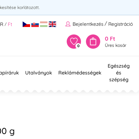
esítése korlátozott.
/
Bejelentkezés
Registráció
UR
Ft
/
0 Ft
Üres kosár
0
Egészség
apíráruk
Utalványok
Reklámédességek
és
szépség
00 g