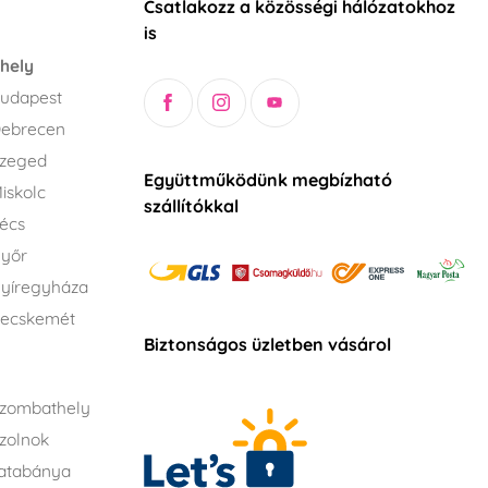
Csatlakozz a közösségi hálózatokhoz
is
hely
udapest
Debrecen
Szeged
Együttműködünk megbízható
iskolc
szállítókkal
écs
Győr
yíregyháza
Kecskemét
Biztonságos üzletben vásárol
zombathely
zolnok
atabánya