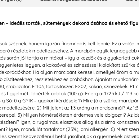
en – ideális torták, sütemények dekorálásához és ehető fig
sak szépnek, hanem igazán finomnak is kell lennie. Ez a valódi
 apró részletek modellezéséhez. A marcipán egyik legnagyobb e
s során jól tartja a mintákat – így a kezdők és a gyakorlott cu
 egyenletes legyen, a kakaóval és színezéssel kialakított szürke 
 dekorációkhoz. Ha olyan marcipánt keresel, amellyel öröm a m
bb díszítésekhez, részletekhez és próbákhoz. Ajánlott munkahőm
30, stabilizátor: E1103, tartósítószer: E202, kakaó, színezékek: E151
igyelmét. Tápérték adatok (100 g): Energia: 1725 kJ / 413 kcal Zs
: 4 g Só: 0 g GYIK – gyakori kérdések: 1) Mire jó a szürke marcip
 modellezésére. 2) Mit jelent az 1:3 arány a marcipánnál? Az 1:
szerepel. 3) Milyen hőmérsékleten érdemes vele dolgozni? Az i
észíteni? Igen, a rugalmas, elasztikus állag és a sima konziszte
t? Igen, mandulát tartalmaz (25%), ami allergén. 6) Miért sze
ölés szerint kedvezőtlenül befolyásolhatják a gyermekek aktivi