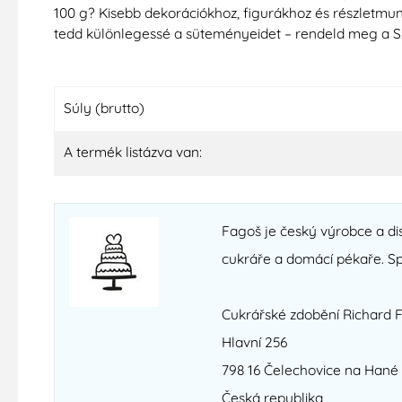
100 g? Kisebb dekorációkhoz, figurákhoz és részletmu
tedd különlegessé a süteményeidet – rendeld meg a Szü
Súly (brutto)
A termék listázva van:
Fagoš je český výrobce a dist
cukráře a domácí pékaře. Sp
Cukrářské zdobění Richard 
Hlavní 256
798 16 Čelechovice na Hané
Česká republika