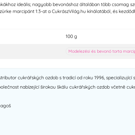
nkákhoz ideális; nagyobb bevonáshoz általában több csomag szü
rke marcipánt 1:3-at a CukrászVilág.hu kínálatából, és kezdőd
100 g
Modelezési és bevonó torta marci
ributor cukrářských ozdob s tradicí od roku 1996, specializující 
olečnost nabízející širokou škálu cukrářských ozdob včetně cu
Fagoš