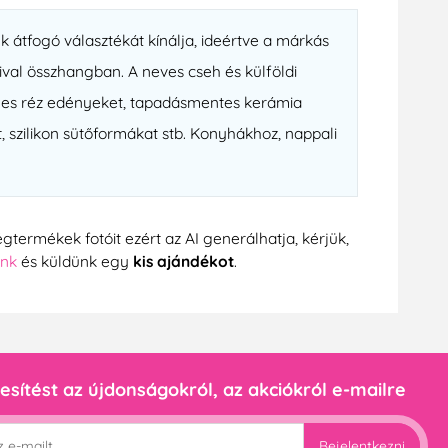
k átfogó választékát kínálja, ideértve a márkás
val összhangban. A neves cseh és külföldi
nyes réz edényeket, tapadásmentes kerámia
 szilikon sütőformákat stb. Konyhákhoz, nappali
gtermékek fotóit ezért az AI generálhatja, kérjük,
ünk
és küldünk egy
kis ajándékot
.
esítést az újdonságokról, az akciókról e-mailre
Bejelentkezni