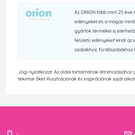
Az ORION több mint 25 éve mű
edényeket és a magas minősé
gyártók termékei is elérhet
felületű edényeket kínál az
szobákhoz, fürdőszobákhoz kí
Jogi nyilatkozat: Az oldal tartalmának létrehozásához 
tekintse őket illusztrációnak és inspirációnak saját alko
()