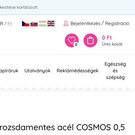
esítése korlátozott.
/
Bejelentkezés
Registráció
UR
Ft
/
0 Ft
Üres kosár
0
Egészség
apíráruk
Utalványok
Reklámédességek
és
szépség
 rozsdamentes acél COSMOS 0,5