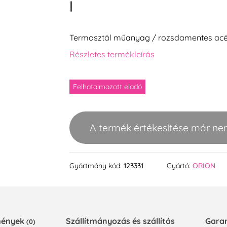
l
Termosztál műanyag / rozsdamentes acé
Részletes termékleírás
Felhatalmazott eladó
A termék értékesítése már ne
Gyártmány kód:
123331
Gyártó:
ORION
emények
Szállítmányozás és szállítás
Gara
(0)