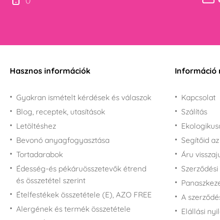
Hasznos információk
Információ 
Gyakran ismételt kérdések és válaszok
Kapcsolat
Blog, receptek, utasítások
Szálítás
Letöltéshez
Ekologiku
Bevonó anyagfogyasztása
Segítőid a
Tortadarabok
Áru vissza
Édesség-és pékáruösszetevők étrend
Szerződési 
és összetétel szerint
Panaszkezel
Ételfestékek összetétele (E), AZO FREE
A szerződé
Alergének és termék összetétele
Elállási nyi