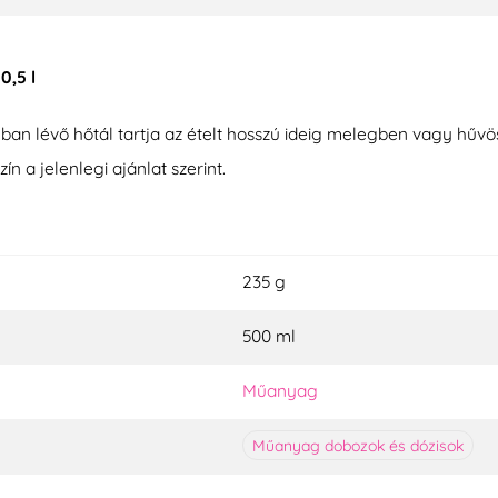
,5 l
yban lévő hőtál tartja az ételt hosszú ideig melegben vagy hű
 a jelenlegi ajánlat szerint.
235 g
500 ml
Műanyag
Műanyag dobozok és dózisok