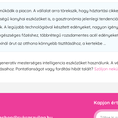
ködik a piacon. A vállalat arra törekszik, hogy háztartási cikke
gű konyhai eszközöket is, a gasztronómia jelenlegi tendenciái
ők. A legújabb technológiával készített edényeket, nagyon igé
 egészséges főzéshez, többrétegű rozsdamentes acél edényeket,
nál árut az otthona könnyebb tisztításához, a kertekbe ...
generatív mesterséges intelligencia eszközöket használunk. A vé
tásaihoz. Pontatlanságot vagy fordítási hibát talált?
Szóljon nek
Kapjon ért
eshop@cukraszvilag.hu