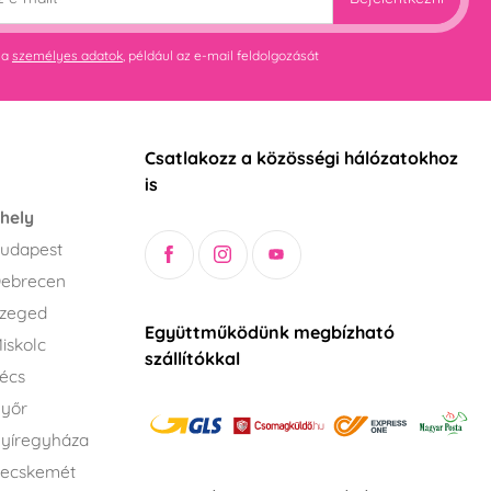
 a
személyes adatok
, például az e-mail feldolgozását
Csatlakozz a közösségi hálózatokhoz
is
hely
udapest
Debrecen
Szeged
Együttműködünk megbízható
iskolc
szállítókkal
écs
Győr
yíregyháza
Kecskemét