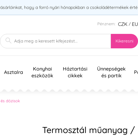
vásárlóinkat, hogy a forró nyári hónapokban a csokoládétermékek érték
CZK
E
Pénznem:
/
Kikeresni
Konyhai
Háztartási
Ünnepségek
Asztalra
P
eszközök
cikkek
és partik
és dózisok
Termosztál műanyag /