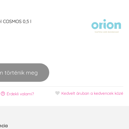
l COSMOS 0,5 l
m történik meg
Kedvelt áruban
a kedvencek közé
Érdekli valami?
ncia