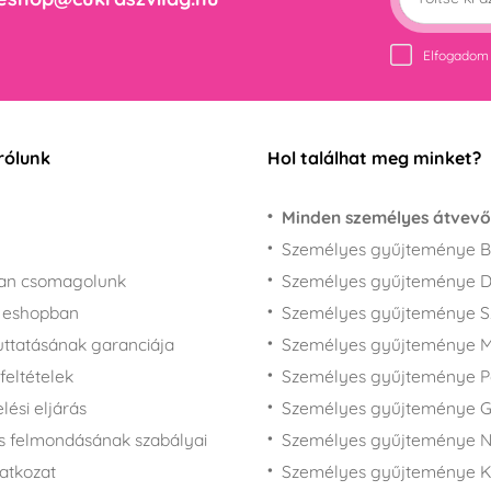
Elfogadom
rólunk
Hol találhat meg minket?
Minden személyes átvevő
Személyes gyűjteménye B
san csomagolunk
Személyes gyűjteménye 
z eshopban
Személyes gyűjteménye 
juttatásának garanciája
Személyes gyűjteménye M
feltételek
Személyes gyűjteménye P
ési eljárás
Személyes gyűjteménye 
s felmondásának szabályai
Személyes gyűjteménye N
latkozat
Személyes gyűjteménye 