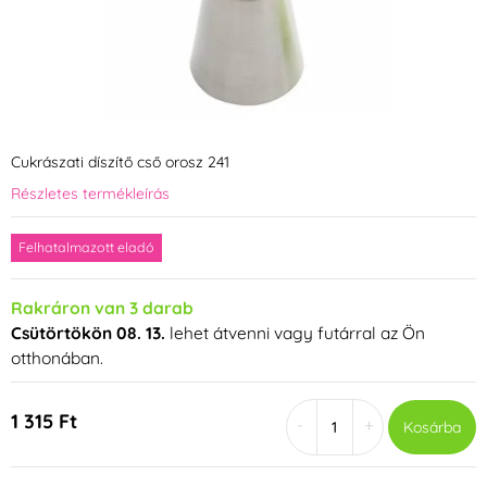
Cukrászati díszítő cső orosz 241
Részletes termékleírás
Felhatalmazott eladó
Rakráron van 3 darab
Csütörtökön 08. 13.
lehet átvenni vagy futárral az Ön
otthonában.
1 315 Ft
-
+
Kosárba