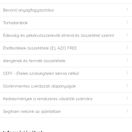
Bevonó anyagfogyasztása
Tortadarabok
Édesség-és pékáruösszetevők étrend és összetétel szerint
Ételfestékek összetétele (E), AZO FREE
Alergének és termék összetétele
CEFF - Ételek szükségtelen kémia nélkül
Gluténmentes cukrászati alapanyagok
Kedvezmények a rendszeres vásárlók számára
Segítsen nekünk az ajánlatban