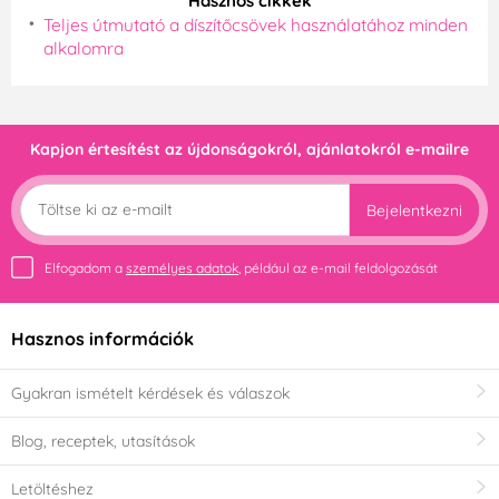
Hasznos cikkek
Teljes útmutató a díszítőcsövek használatához minden
alkalomra
Kapjon értesítést az újdonságokról, ajánlatokról e-mailre
Bejelentkezni
Elfogadom a
személyes adatok
, például az e-mail feldolgozását
Hasznos információk
Gyakran ismételt kérdések és válaszok
Blog, receptek, utasítások
Letöltéshez