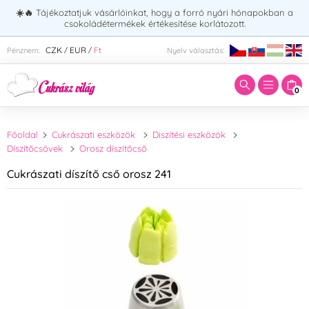
☀️🔥
Tájékoztatjuk vásárlóinkat, hogy a forró nyári hónapokban a
csokoládétermékek értékesítése korlátozott.
Adja meg a keresett kifejezést:
CZK
EUR
Ft
Pénznem:
Nyelv választás:
/
/
0
Főoldal
Cukrászati eszközök
Diszítési eszközök
Díszítőcsövek
Orosz díszítőcső
Cukrászati díszítő cső orosz 241