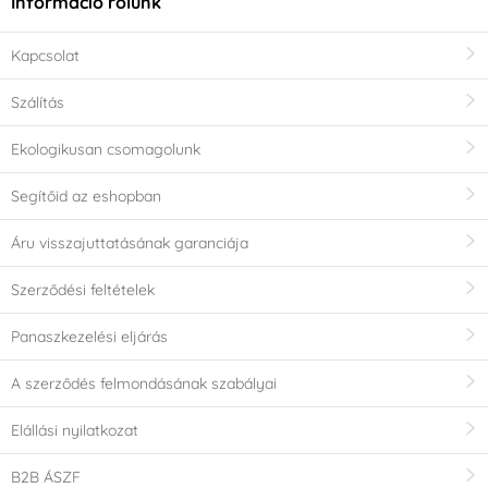
Információ rólunk
Kapcsolat
Szálítás
Ekologikusan csomagolunk
Segítőid az eshopban
Áru visszajuttatásának garanciája
Szerződési feltételek
Panaszkezelési eljárás
A szerződés felmondásának szabályai
Elállási nyilatkozat
B2B ÁSZF