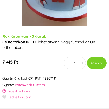
Rakráron van > 5 darab
Csütörtökön 08. 13.
lehet átvenni vagy futárral az Ön
otthonában.
7 415 Ft
-
+
Kosárba
Gyártmány kód:
CP_PAT_12807181
Gyártó:
Patchwork Cutters
Érdekli valami?
Kedvelt áruban