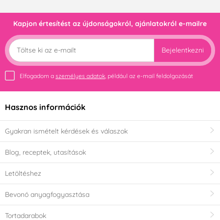
Kapjon értesítést az újdonságokról, ajánlatokról e-mailre
Bejelentkezni
Elfogadom a
személyes adatok
, például az e-mail feldolgozását
Hasznos információk
Gyakran ismételt kérdések és válaszok
Blog, receptek, utasítások
Letöltéshez
Bevonó anyagfogyasztása
Tortadarabok