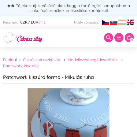
☀️🔥
Tájékoztatjuk vásárlóinkat, hogy a forró nyári hónapokban a
csokoládétermékek értékesítése korlátozott.
Adja meg a keresett kifejezést:
CZK
EUR
Ft
Pénznem:
Nyelv választás:
/
/
0
Főoldal
Cukrászati eszközök
Modellezési segédeszközök
Patchwork kiszúrók
Patchwork kiszúró forma - Mikulás ruha