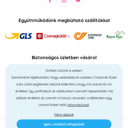
Együttműködünk megbízható szállítókkal
Biztonságos üzletben vásárol
Sütiket sütünk a weben
Szeretnénk tájékoztatni, hogy weboldalunk cookies-t használ. Ezek
a kis sütik segítenek nekünk kideríteni, hogy mit szeret és mi
érdekel, így javíthatjuk az oldalunkon szerzett tapasztalait. Ha
jobban érdekel, és szereti a hosszú olvasást, a láblécben egy
csomó linket talál
információval
.
Nem akarok
Igen, mindent elfogadok
2010 - 2026 © PNM International Kft. • technikai választék
Simplia
•