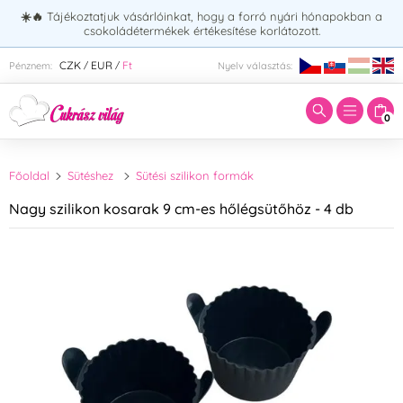
☀️🔥
Tájékoztatjuk vásárlóinkat, hogy a forró nyári hónapokban a
csokoládétermékek értékesítése korlátozott.
Adja meg a keresett kifejezést:
CZK
EUR
Ft
Pénznem:
Nyelv választás:
/
/
0
Főoldal
Sütéshez
Sütési szilikon formák
Nagy szilikon kosarak 9 cm-es hőlégsütőhöz - 4 db