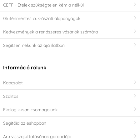
CEFF - Ételek szükségtelen kémia nélkül
Gluténmentes cukrászati alapanyagok
Kedvezmények a rendszeres vásárlók számára
Segítsen nekünk az ajánlatban
Információ rólunk
Kapcsolat
Szálítás
Ekologikusan csomagolunk
Segítőid az eshopban
Áru visszajuttatásának garanciája