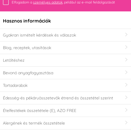
Elfogadom a
személyes adatok
, például az e-mail feldolgozását
Hasznos információk
Gyakran ismételt kérdések és válaszok
Blog, receptek, utasítások
Letöltéshez
Bevonó anyagfogyasztása
Tortadarabok
Édesség-és pékáruösszetevők étrend és összetétel szerint
Ételfestékek összetétele (E), AZO FREE
Alergének és termék összetétele