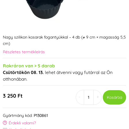
Nagy szilikon kosarak fogantyúkkal – 4 db (⌀ 9 cm × magasság 5,5
cm)
Részletes termékleírás
Rakráron van > 5 darab
Csütörtökön 08. 13.
lehet átvenni vagy futárral az Ön
otthonában.
3 250 Ft
-
+
Kosárba
Gyártmány kód:
P130861
Érdekli valami?