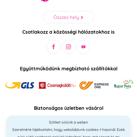
Összes hely
Csatlakozz a közösségi hálózatokhoz is
Együttműködünk megbízható szállítókkal
Biztonságos üzletben vásárol
Sütiket sütünk a weben
Szeretnénk tájékoztatni, hogy weboldalunk cookies-t használ. Ezek
a kis sütik segítenek nekünk kideríteni, hogy mit szeret és mi