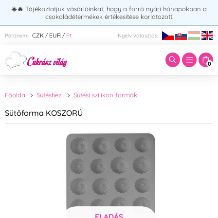
☀️🔥
Tájékoztatjuk vásárlóinkat, hogy a forró nyári hónapokban a
csokoládétermékek értékesítése korlátozott.
Adja meg a keresett kifejezést:
CZK
EUR
Ft
Pénznem:
Nyelv választás:
/
/
0
Főoldal
Sütéshez
Sütési szilikon formák
Sütőforma KOSZORÚ
ELADÁS