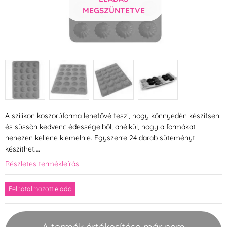
MEGSZÜNTETVE
A szilikon koszorúforma lehetővé teszi, hogy könnyedén készítsen
és süssön kedvenc édességeiből, anélkül, hogy a formákat
nehezen kellene kiemelnie. Egyszerre 24 darab süteményt
készíthet.…
Részletes termékleírás
Felhatalmazott eladó