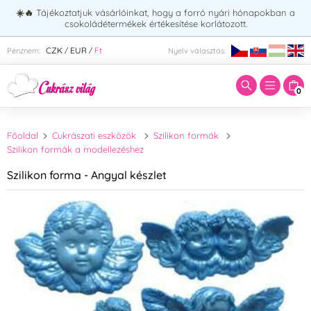
☀️🔥
Tájékoztatjuk vásárlóinkat, hogy a forró nyári hónapokban a
csokoládétermékek értékesítése korlátozott.
Adja meg a keresett kifejezést:
CZK
EUR
Ft
Pénznem:
Nyelv választás:
/
/
0
Főoldal
Cukrászati eszközök
Szilikon formák
Szilikon formák a modellezéshez
Szilikon forma - Angyal készlet