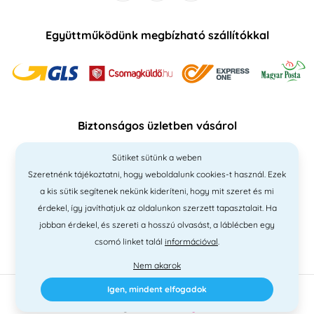
Együttműködünk megbízható szállítókkal
Biztonságos üzletben vásárol
Sütiket sütünk a weben
Szeretnénk tájékoztatni, hogy weboldalunk cookies-t használ. Ezek
a kis sütik segítenek nekünk kideríteni, hogy mit szeret és mi
érdekel, így javíthatjuk az oldalunkon szerzett tapasztalait. Ha
jobban érdekel, és szereti a hosszú olvasást, a láblécben egy
csomó linket talál
információval
.
Nem akarok
Igen, mindent elfogadok
2010 - 2026 © PNM International Kft. • technikai választék
Simplia
•
elgondolás
Litvanyi