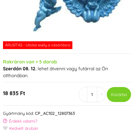
ÁRUSÍTÁS - Utolsó esély a vásárlásra
Rakráron van > 5 darab
Szerdán 08. 12.
lehet átvenni vagy futárral az Ön
otthonában.
18 835 Ft
-
+
Kosárba
Gyártmány kód:
CP_AC102_12807363
Érdekli valami?
Kedvelt áruban