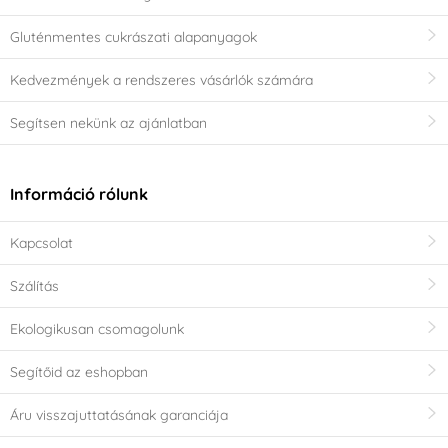
Gluténmentes cukrászati alapanyagok
Kedvezmények a rendszeres vásárlók számára
Segítsen nekünk az ajánlatban
Információ rólunk
Kapcsolat
Szálítás
Ekologikusan csomagolunk
Segítőid az eshopban
Áru visszajuttatásának garanciája