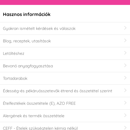
Hasznos információk
Gyakran ismételt kérdések és válaszok
Blog, receptek, utasítások
Letöltéshez
Bevonó anyagfogyasztása
Tortadarabok
Édesség-és pékáruösszetevők étrend és összetétel szerint
Ételfestékek összetétele (E), AZO FREE
Alergének és termék összetétele
CEFF - Ételek szükségtelen kémia nélkül