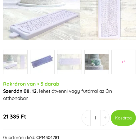
+5
Rakráron van > 5 darab
Szerdán 08. 12.
lehet átvenni vagy futárral az Ön
otthonában.
21 385 Ft
-
+
Kosárba
Gyártmány kód:
CP14304781