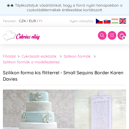
☀️🔥
Tájékoztatjuk vásárlóinkat, hogy a forró nyári hónapokban a
csokoládétermékek értékesítése korlátozott.
Adja meg a keresett kifejezést:
CZK
EUR
Ft
Pénznem:
Nyelv választás:
/
/
0
Főoldal
Cukrászati eszközök
Szilikon formák
Szilikon formák a modellezéshez
Szilikon forma kis flitterrel - Small Sequins Border Karen
Davies