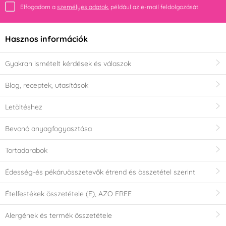
Elfogadom a
személyes adatok
, például az e-mail feldolgozását
Hasznos információk
Gyakran ismételt kérdések és válaszok
Blog, receptek, utasítások
Letöltéshez
Bevonó anyagfogyasztása
Tortadarabok
Édesség-és pékáruösszetevők étrend és összetétel szerint
Ételfestékek összetétele (E), AZO FREE
Alergének és termék összetétele