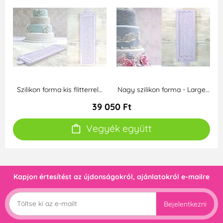
Szilikon forma kis flitterrel…
Nagy szilikon forma - Large…
39 050 Ft
Vegyék együtt
Kapjon értesítést az újdonságokról, ajánlatokról e-mailre
Bejelentkezni