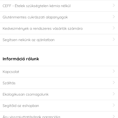
CEFF - Ételek szükségtelen kémia nélkül
Gluténmentes cukrászati alapanyagok
Kedvezmények a rendszeres vásárlók számára
Segítsen nekünk az ajánlatban
Információ rólunk
Kapcsolat
Szálítás
Ekologikusan csomagolunk
Segítőid az eshopban
Áru visszajuttatásának garanciája