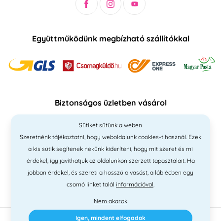
Együttműködünk megbízható szállítókkal
Biztonságos üzletben vásárol
Sütiket sütünk a weben
Szeretnénk tájékoztatni, hogy weboldalunk cookies-t használ. Ezek
a kis sütik segítenek nekünk kideríteni, hogy mit szeret és mi
érdekel, így javíthatjuk az oldalunkon szerzett tapasztalait. Ha
jobban érdekel, és szereti a hosszú olvasást, a láblécben egy
csomó linket talál
információval
.
Nem akarok
Igen, mindent elfogadok
2010 - 2026 © PNM International Kft. • technikai választék
Simplia
•