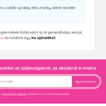
u o další výrobky této značky, které nevidíte
gtermékek fotóit ezért az AI generálhatja, kérjük,
ünk
és küldünk egy
kis ajándékot
.
esítést az újdonságokról, az akciókról e-mailre
Bejelentkezni
 a
személyes adatok
, például az e-mail feldolgozását