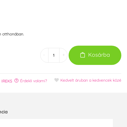
n otthonában.
Kosárba
-
+
Kedvelt áruban
a kedvencek közé
Érdekli valami?
:
IREKS
ncia