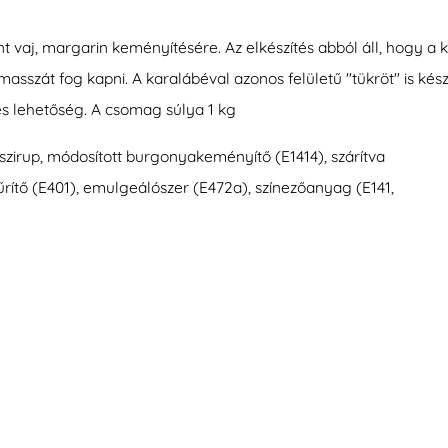
int vaj, margarin keményítésére. Az elkészítés abból áll, hogy a 
masszát fog kapni. A karalábéval azonos felületű "tükröt" is kész
s lehetőség. A csomag súlya 1 kg
zszirup, módosított burgonyakeményítő (E1414), szárítva
sűrítő (E401), emulgeálószer (E472a), színezőanyag (E141,