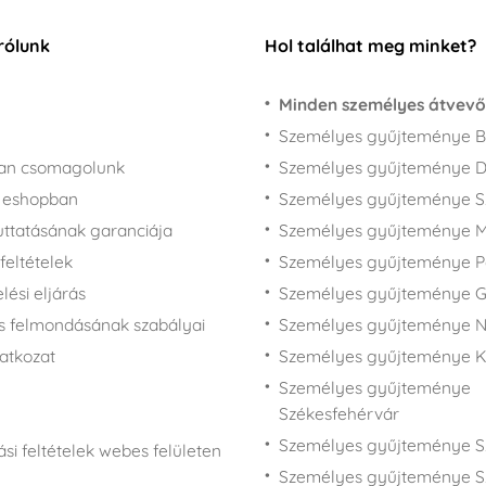
rólunk
Hol találhat meg minket?
Minden személyes átvevő
Személyes gyűjteménye B
san csomagolunk
Személyes gyűjteménye 
z eshopban
Személyes gyűjteménye 
juttatásának garanciája
Személyes gyűjteménye M
feltételek
Személyes gyűjteménye P
ési eljárás
Személyes gyűjteménye 
s felmondásának szabályai
Személyes gyűjteménye N
latkozat
Személyes gyűjteménye 
Személyes gyűjteménye
Székesfehérvár
Személyes gyűjteménye S
si feltételek webes felületen
Személyes gyűjteménye S