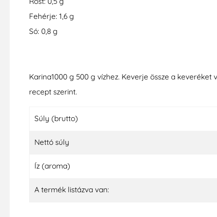
Rost: 0,5 g
Fehérje: 1,6 g
Só: 0,8 g
Karina1000 g 500 g vízhez. Keverje össze a keveréket ví
recept szerint.
Súly (brutto)
Nettó súly
Íz (aroma)
A termék listázva van: