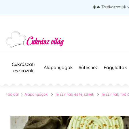
☀️🔥
Tájékoztatjuk 
Cukrászati
Alapanyagok
Sütéshez
Fagylaltok
eszközök
Főoldal
Alapanyagok
Tejszínhab és tejszínek
Tejszínhab fixál