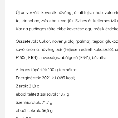
Új univerzális keverék növényi, állati tejszínhab, valam
tejszínhabba, zsírokba keverjük. Színes és kellemes ízű 
Karina pudingos töltelékbe keverése egy másik érdeke
Összetevők: Cukor, növényi olaj (pálma), tejpor, glükó
savó, aroma, növényi zsír (teljesen edzett kókuszdió), 
E150c, E101), savasságszabályozó (E341), búzaliszt.
Átlagos tápérték 100 g termékre:
Energiaérték: 2021 kJ (483 kcal)
Zsírok: 21,8 g
ebből telített zsírsavak: 18,7 g
Szénhidrátok: 71,7 g
ebből cukrok: 56,5 g