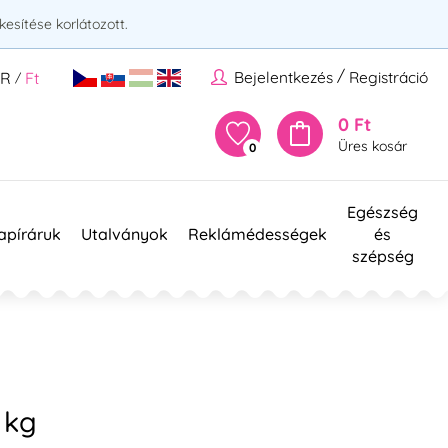
esítése korlátozott.
/
Bejelentkezés
Registráció
UR
Ft
/
0 Ft
Üres kosár
0
Egészség
apíráruk
Utalványok
Reklámédességek
és
szépség
 kg