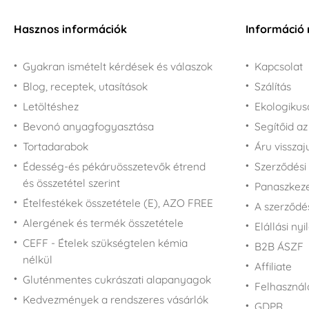
Hasznos információk
Információ 
Gyakran ismételt kérdések és válaszok
Kapcsolat
Blog, receptek, utasítások
Szálítás
Letöltéshez
Ekologiku
Bevonó anyagfogyasztása
Segítőid a
Tortadarabok
Áru vissza
Édesség-és pékáruösszetevők étrend
Szerződési 
és összetétel szerint
Panaszkezel
Ételfestékek összetétele (E), AZO FREE
A szerződé
Alergének és termék összetétele
Elállási nyi
CEFF - Ételek szükségtelen kémia
B2B ÁSZF
nélkül
Affiliate
Gluténmentes cukrászati alapanyagok
Felhasználá
Kedvezmények a rendszeres vásárlók
GDPR