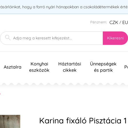
vásárlóinkat, hogy a forró nyári hónapokban a csokoládétermékek érték
CZK
E
Pénznem:
/
Kikeresni
Konyhai
Háztartási
Ünnepségek
Asztalra
P
eszközök
cikkek
és partik
ó
Karina fixáló Pisztácia 1