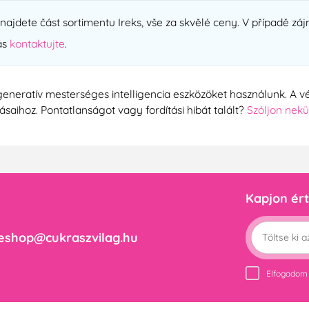
ajdete část sortimentu Ireks, vše za skvělé ceny. V případě zájm
ás
kontaktujte
.
generatív mesterséges intelligencia eszközöket használunk. A vé
tásaihoz. Pontatlanságot vagy fordítási hibát talált?
Szóljon nek
Kapjon ért
eshop@cukraszvilag.hu
Elfogadom