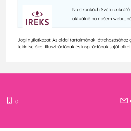
Na stránkách Světa cukrářů n
aktuálně na našem webu, n
Jogi nyilatkozat: Az oldal tartalmának létrehozásához 
tekintse őket illusztrációnak és inspirációnak saját alko
()