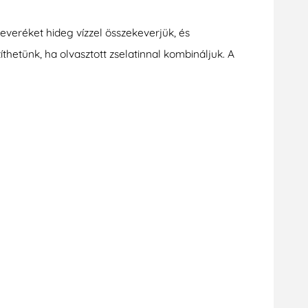
keveréket hideg vízzel összekeverjük, és
íthetünk, ha olvasztott zselatinnal kombináljuk. A