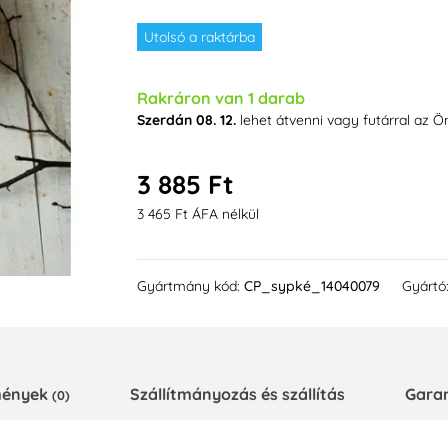
Utolsó a raktárba
Rakráron van 1 darab
Szerdán 08. 12.
lehet átvenni vagy futárral az Ö
3 885 Ft
3 465 Ft ÁFA nélkül
Gyártmány kód:
CP_sypké_14040079
Gyártó
emények
Szállítmányozás és szállítás
Gara
(0)