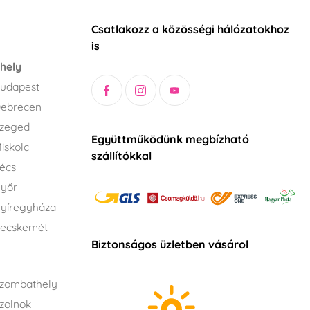
Csatlakozz a közösségi hálózatokhoz
is
hely
udapest
Debrecen
Szeged
Együttműködünk megbízható
iskolc
szállítókkal
écs
Győr
yíregyháza
Kecskemét
Biztonságos üzletben vásárol
zombathely
zolnok