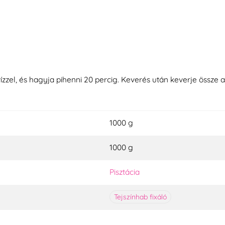
zzel, és hagyja pihenni 20 percig. Keverés után keverje össze a t
1000 g
1000 g
Pisztácia
Tejszínhab fixáló