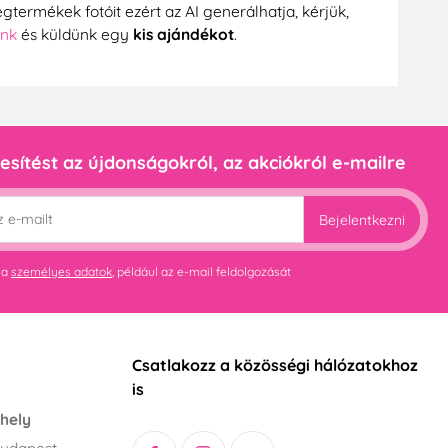
gtermékek fotóit ezért az AI generálhatja, kérjük,
ünk
és küldünk egy
kis ajándékot
.
esítést az újdonságokról, az akciókról e-mailre
Bejelentkezni
 a
személyes adatok
, például az e-mail feldolgozását
Csatlakozz a közösségi hálózatokhoz
is
hely