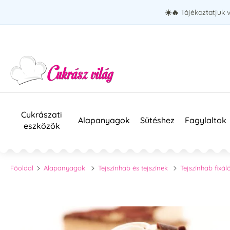
☀️🔥
Tájékoztatjuk 
Cukrászati
Alapanyagok
Sütéshez
Fagylaltok
eszközök
Főoldal
Alapanyagok
Tejszínhab és tejszínek
Tejszínhab fixál