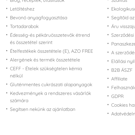
Blog, receptek, utasítások
Szálítás
Letöltéshez
Ekologiku
Bevonó anyagfogyasztása
Segítőid a
Tortadarabok
Áru vissza
Édesség-és pékáruösszetevők étrend
Szerződési 
és összetétel szerint
Panaszkezel
Ételfestékek összetétele (E), AZO FREE
A szerződé
Alergének és termék összetétele
Elállási nyi
CEFF - Ételek szükségtelen kémia
B2B ÁSZF
nélkül
Affiliate
Gluténmentes cukrászati alapanyagok
Felhasználá
Kedvezmények a rendszeres vásárlók
GDPR
számára
Cookies ha
Segítsen nekünk az ajánlatban
Adatvédelm