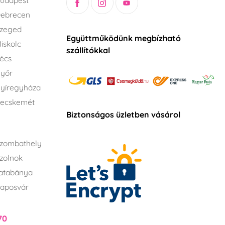
udapest
Debrecen
Szeged
Együttműködünk megbízható
iskolc
szállítókkal
écs
Győr
yíregyháza
Kecskemét
Biztonságos üzletben vásárol
zombathely
zolnok
atabánya
aposvár
70