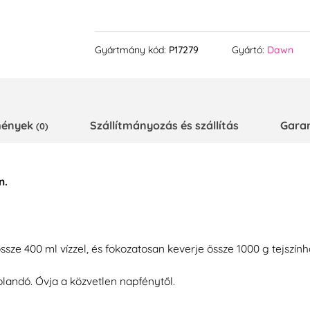
Gyártmány kód:
P17279
Gyártó:
Dawn
emények
Szállítmányozás és szállítás
Gara
(0)
n.
ssze 400 ml vízzel, és fokozatosan keverje össze 1000 g tejszính
árolandó. Óvja a közvetlen napfénytől.