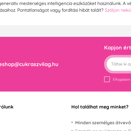
generatív mesterséges intelligencia eszközöket használunk. A vé
tásaihoz. Pontatlanságot vagy fordítási hibát talált?
Szóljon nek
Kapjon ért
eshop@cukraszvilag.hu
Elfogadom
rólunk
Hol találhat meg minket?
Minden személyes átvevő