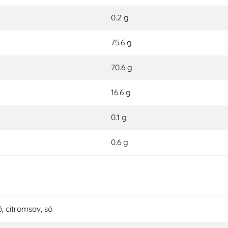
0.2 g
75.6 g
70.6 g
16.6 g
0.1 g
0.6 g
, citromsav, só