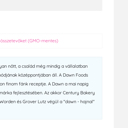
tt összetevőket (GMO-mentes)
yan nőtt, a család még mindig a vállalatban
ódjának középpontjában áll. A Dawn Foods
yon finom fánk receptje. A Dawn a mai napig
 márka fejlesztésében. Az akkor Century Bakery
orden és Grover Lutz végül a "dawn - hajnal"