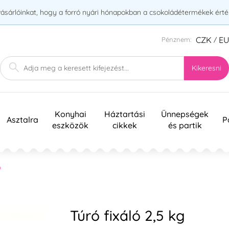
vásárlóinkat, hogy a forró nyári hónapokban a csokoládétermékek érték
CZK
E
Pénznem:
/
Kikeresni
Konyhai
Háztartási
Ünnepségek
Asztalra
P
eszközök
cikkek
és partik
ó
Túró fixáló 2,5 kg