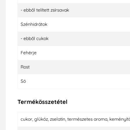
- ebből telített zsírsavak
Szénhidrátok
- ebből cukok
Fehérje
Rost
Só
Termékösszetétel
cukor, glükóz, zselatin, természetes aroma, keményítő