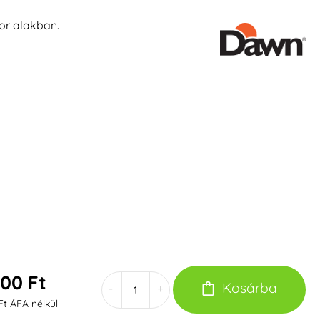
or alakban.
600 Ft
Kosárba
-
+
Ft ÁFA nélkül