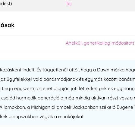
ődést)
Tej
zások
Anélkül, genetikailag módosíto
lkozásként indult. És függetlenül attól, hogy a Dawn márka hog
az ügyfelekkel való bánásmódjának és egymás közötti bánásm
tt egy egyszerű történet alapján jött létre: két pék és egy nag
es család harmadik generációja még mindig aktívan részt vesz a
Államokban, a Michigan állambeli Jacksonban székelő Eugene W
pékek a napszakban végzik a munkájukat.