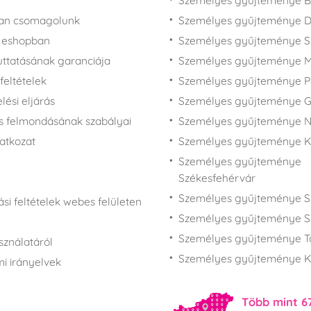
Személyes gyűjteménye B
san csomagolunk
Személyes gyűjteménye 
z eshopban
Személyes gyűjteménye 
juttatásának garanciája
Személyes gyűjteménye M
feltételek
Személyes gyűjteménye P
ési eljárás
Személyes gyűjteménye 
s felmondásának szabályai
Személyes gyűjteménye N
latkozat
Személyes gyűjteménye 
Személyes gyűjteménye
Székesfehérvár
Személyes gyűjteménye S
si feltételek webes felületen
Személyes gyűjteménye S
Személyes gyűjteménye T
sználatáról
Személyes gyűjteménye K
i irányelvek
Több mint 6