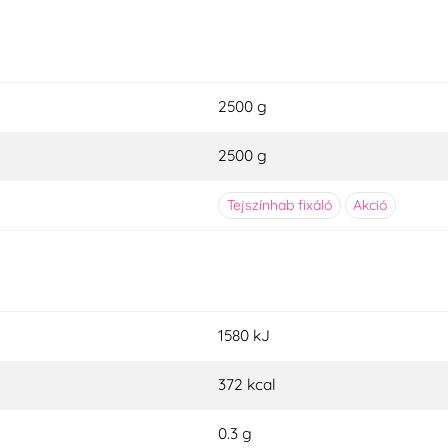
2500 g
2500 g
Tejszínhab fixáló
Akció
1580 kJ
372 kcal
0.3 g