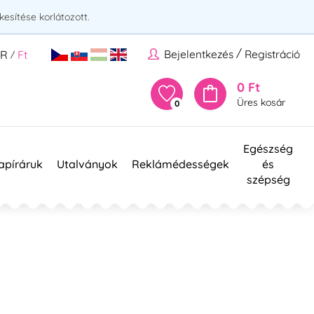
esítése korlátozott.
/
Bejelentkezés
Registráció
UR
Ft
/
0 Ft
Üres kosár
0
Egészség
apíráruk
Utalványok
Reklámédességek
és
szépség