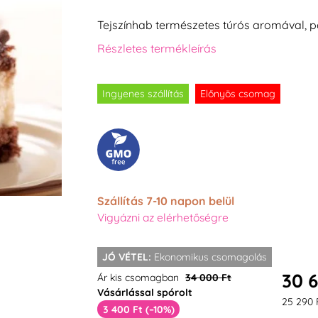
Tejszínhab természetes túrós aromával, p
Részletes termékleírás
Ingyenes szállítás
Előnyös csomag
Szállítás 7-10 napon belül
Vigyázni az elérhetőségre
JÓ VÉTEL:
Ekonomikus csomagolás
30 
Ár kis csomagban
34 000 Ft
Vásárlással spórolt
25 290 
3 400 Ft (–10%)