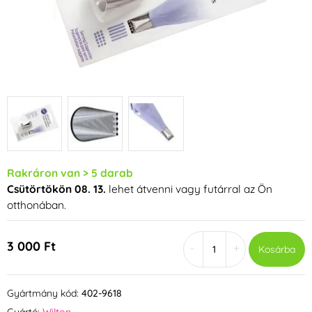
Rakráron van > 5 darab
Csütörtökön 08. 13.
lehet átvenni vagy futárral az Ön
otthonában.
3 000 Ft
-
+
Kosárba
Gyártmány kód:
402-9618