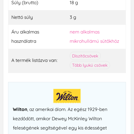
Súly (brutto)
18 g
Nettó súly
3 g
Áru alkalmas
nem alkalmas
használatra
mikrohullámú sütőkhöz
Díszítőcsövek
A termék listázva van:
Több lyukú csövek
Wilton
, az amerikai álom. Az egész 1929-ben
kezdődött, amikor Dewey McKinley Wilton
feleségének segítségével egy kis édességet