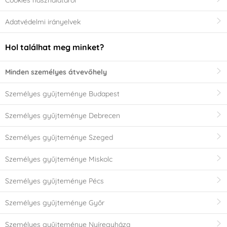
Cookies használatáról
Adatvédelmi irányelvek
Hol találhat meg minket?
Minden személyes átvevőhely
Személyes gyűjteménye Budapest
Személyes gyűjteménye Debrecen
Személyes gyűjteménye Szeged
Személyes gyűjteménye Miskolc
Személyes gyűjteménye Pécs
Személyes gyűjteménye Győr
Személyes gyűjteménye Nyíregyháza