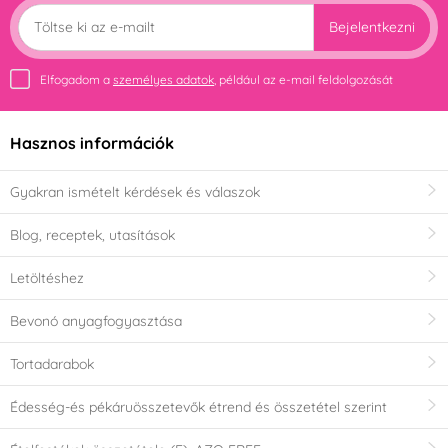
Bejelentkezni
Elfogadom a
személyes adatok
, például az e-mail feldolgozását
Hasznos információk
Gyakran ismételt kérdések és válaszok
Blog, receptek, utasítások
Letöltéshez
Bevonó anyagfogyasztása
Tortadarabok
Édesség-és pékáruösszetevők étrend és összetétel szerint