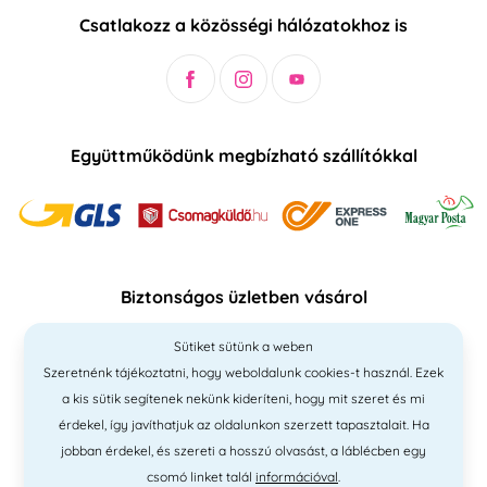
Csatlakozz a közösségi hálózatokhoz is
Együttműködünk megbízható szállítókkal
Biztonságos üzletben vásárol
Sütiket sütünk a weben
Szeretnénk tájékoztatni, hogy weboldalunk cookies-t használ. Ezek
a kis sütik segítenek nekünk kideríteni, hogy mit szeret és mi
érdekel, így javíthatjuk az oldalunkon szerzett tapasztalait. Ha
jobban érdekel, és szereti a hosszú olvasást, a láblécben egy
csomó linket talál
információval
.