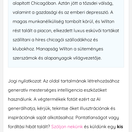
alapított Chicagóban. Aztán jött a tőzsdei válság,
valamint a gazdasági és az emberi depresszió. A
magas munkanélküliség tombolt körül, és Wilton
rést talált a piacon, elkezdett luxus esküvői tortákat
szállítani a híres chicagói szállodákhoz és
klubokhoz. Manapság Wilton a süteményes
szerszámok és alapanyagok világvezetője.
Jogi nyilatkozat: Az oldal tartalmának létrehozásához
generatív mesterséges intelligencia eszközöket
használunk. A végtermékek fotóit ezért az AI
generálhatja, kérjük, tekintse őket illusztrációnak és
inspirációnak saját alkotásaihoz. Pontatlanságot vagy
fordítási hibát talált?
Szóljon nekünk
és küldünk egy
kis