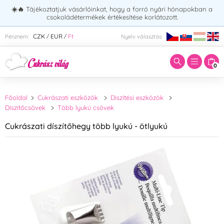
☀️🔥
Tájékoztatjuk vásárlóinkat, hogy a forró nyári hónapokban a
csokoládétermékek értékesítése korlátozott.
Adja meg a keresett kifejezést:
CZK
EUR
Ft
Pénznem:
Nyelv választás:
/
/
0
Főoldal
Cukrászati eszközök
Diszítési eszközök
Díszítőcsövek
Több lyukú csövek
Cukrászati díszítőhegy több lyukú - ötlyukú