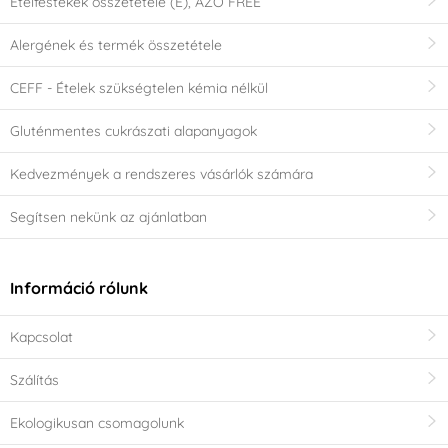
Ételfestékek összetétele (E), AZO FREE
Alergének és termék összetétele
CEFF - Ételek szükségtelen kémia nélkül
Gluténmentes cukrászati alapanyagok
Kedvezmények a rendszeres vásárlók számára
Segítsen nekünk az ajánlatban
Információ rólunk
Kapcsolat
Szálítás
Ekologikusan csomagolunk