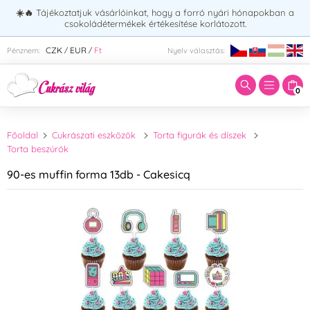
☀️🔥
Tájékoztatjuk vásárlóinkat, hogy a forró nyári hónapokban a
csokoládétermékek értékesítése korlátozott.
Adja meg a keresett kifejezést:
CZK
EUR
Ft
Pénznem:
Nyelv választás:
/
/
0
Főoldal
Cukrászati eszközök
Torta figurák és díszek
Torta beszúrók
90-es muffin forma 13db - Cakesicq