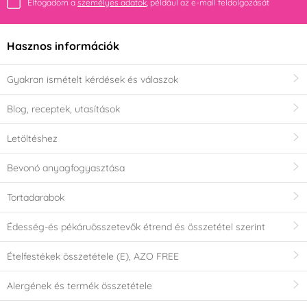
Elfogadom a
személyes adatok
, például az e-mail feldolgozását
Hasznos információk
Gyakran ismételt kérdések és válaszok
Blog, receptek, utasítások
Letöltéshez
Bevonó anyagfogyasztása
Tortadarabok
Édesség-és pékáruösszetevők étrend és összetétel szerint
Ételfestékek összetétele (E), AZO FREE
Alergének és termék összetétele