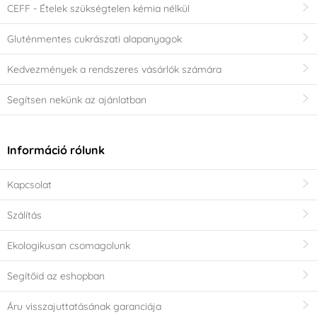
CEFF - Ételek szükségtelen kémia nélkül
Gluténmentes cukrászati alapanyagok
Kedvezmények a rendszeres vásárlók számára
Segítsen nekünk az ajánlatban
Információ rólunk
Kapcsolat
Szálítás
Ekologikusan csomagolunk
Segítőid az eshopban
Áru visszajuttatásának garanciája