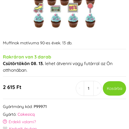
Muffinok motívuma 90-es évek. 13 db.
Rakráron van 3 darab
Csütörtökön 08. 13.
lehet átvenni vagy futárral az Ön
otthonában.
2 615 Ft
-
+
Kosárba
Gyártmány kód:
P99971
Gyártó:
Cakesicq
Érdekli valami?
Kedvelt áruban