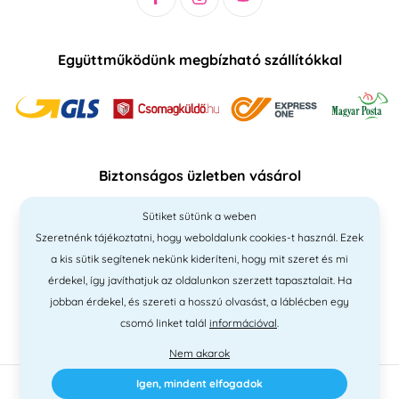
Együttműködünk megbízható szállítókkal
Biztonságos üzletben vásárol
Sütiket sütünk a weben
Szeretnénk tájékoztatni, hogy weboldalunk cookies-t használ. Ezek
a kis sütik segítenek nekünk kideríteni, hogy mit szeret és mi
érdekel, így javíthatjuk az oldalunkon szerzett tapasztalait. Ha
jobban érdekel, és szereti a hosszú olvasást, a láblécben egy
csomó linket talál
információval
.
Nem akarok
Igen, mindent elfogadok
2010 - 2026 © PNM International Kft. • technikai választék
Simplia
•