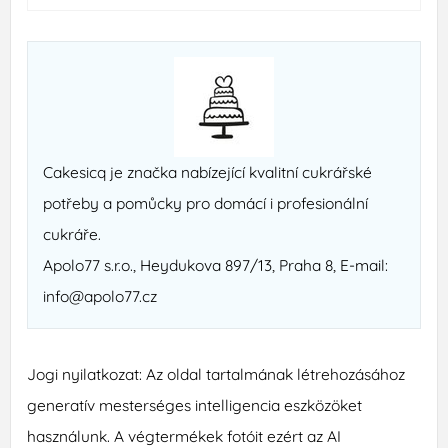
Cakesicq je značka nabízející kvalitní cukrářské
potřeby a pomůcky pro domácí i profesionální
cukráře.
Apolo77 s.r.o., Heydukova 897/13, Praha 8, E-mail:
info@apolo77.cz
Jogi nyilatkozat: Az oldal tartalmának létrehozásához
generatív mesterséges intelligencia eszközöket
használunk. A végtermékek fotóit ezért az AI