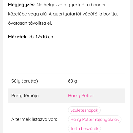
Megjegyzés:
Ne helyezze a gyertyát a banner
közelébe vagy alá. A gyertyatartót védőfólia borítja,
óvatosan távolítsa el.
Méretek
: kb. 12x10 cm
Súly (brutto)
60 g
Party témája
Harry Potter
Születésnapok
A termék listázva van:
Harry Potter rajongóknak
Torta beszúrók