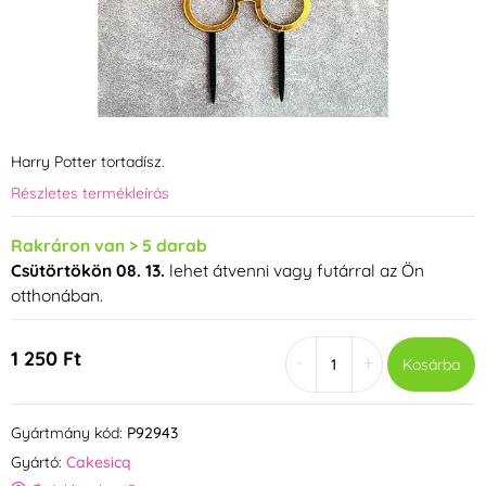
Harry Potter tortadísz.
Részletes termékleírás
Rakráron van > 5 darab
Csütörtökön 08. 13.
lehet átvenni vagy futárral az Ön
otthonában.
1 250 Ft
-
+
Kosárba
Gyártmány kód:
P92943
Gyártó:
Cakesicq