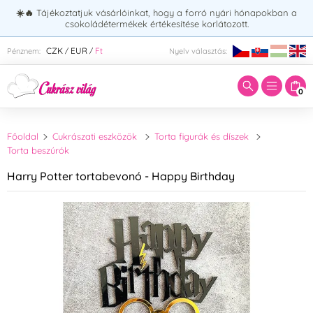
☀️🔥
Tájékoztatjuk vásárlóinkat, hogy a forró nyári hónapokban a
csokoládétermékek értékesítése korlátozott.
Adja meg a keresett kifejezést:
CZK
EUR
Ft
Pénznem:
Nyelv választás:
/
/
0
Főoldal
Cukrászati eszközök
Torta figurák és díszek
Torta beszúrók
Harry Potter tortabevonó - Happy Birthday