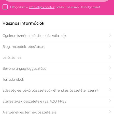
Elfogadom a
személyes adatok
, például az e-mail feldolgozását
Hasznos információk
Gyakran ismételt kérdések és válaszok
Blog, receptek, utasítások
Letöltéshez
Bevonó anyagfogyasztása
Tortadarabok
Édesség-és pékáruösszetevők étrend és összetétel szerint
Ételfestékek összetétele (E), AZO FREE
Alergének és termék összetétele