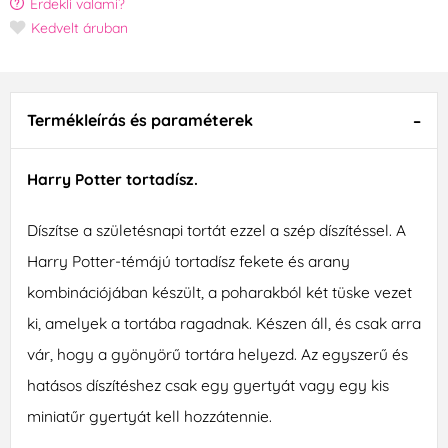
Érdekli valami?
Kedvelt áruban
Termékleírás és paraméterek
Harry Potter tortadísz.
Díszítse a születésnapi tortát ezzel a szép díszítéssel. A
Harry Potter-témájú tortadísz fekete és arany
kombinációjában készült, a poharakból két tüske vezet
ki, amelyek a tortába ragadnak. Készen áll, és csak arra
vár, hogy a gyönyörű tortára helyezd. Az egyszerű és
hatásos díszítéshez csak egy gyertyát vagy egy kis
miniatűr gyertyát kell hozzátennie.