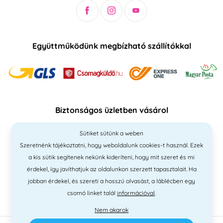
Együttműködünk megbízható szállítókkal
Biztonságos üzletben vásárol
Sütiket sütünk a weben
Szeretnénk tájékoztatni, hogy weboldalunk cookies-t használ. Ezek
a kis sütik segítenek nekünk kideríteni, hogy mit szeret és mi
érdekel, így javíthatjuk az oldalunkon szerzett tapasztalait. Ha
jobban érdekel, és szereti a hosszú olvasást, a láblécben egy
csomó linket talál
információval
.
Nem akarok